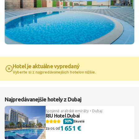
Hotel je aktuálne vypredaný
Vyberte si z najpredávanejších hotelov nižšie.
Najpredávanejšie hotely z Dubaj
Spojené arabské emiráty • Dubaj
RIU Hotel Dubai
90%
Skvelé
1 651 €
za os. od