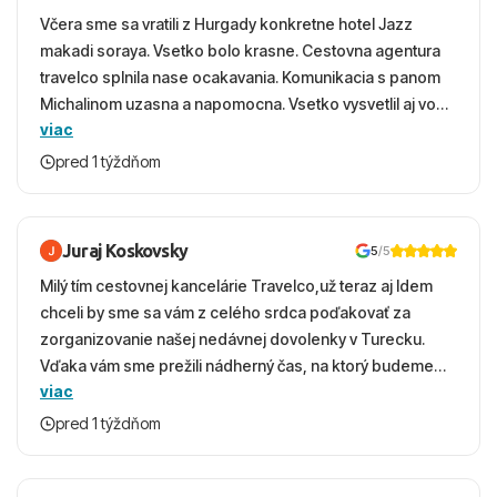
Včera sme sa vratili z Hurgady konkretne hotel Jazz
makadi soraya. Vsetko bolo krasne. Cestovna agentura
travelco splnila nase ocakavania. Komunikacia s panom
Michalinom uzasna a napomocna. Vsetko vysvetlil aj vo
viac
vecernych hodinach zaco sa ospravedlnujem. Hotel
krasny, cisty. Sluzby top. Strava, prostredie, more,
pred 1 týždňom
snorchlovanie. Dakujeme velmi pekne S pozdravom
Juraj Koskovsky
5
/5
Milý tím cestovnej kancelárie Travelco,už teraz aj Idem
chceli by sme sa vám z celého srdca poďakovať za
zorganizovanie našej nedávnej dovolenky v Turecku.
Vďaka vám sme prežili nádherný čas, na ktorý budeme
viac
ešte dlho s úsmevom spomínať. ​Všetko prebehlo
absolútne hladko – od prvotného výberu zájazdu, cez
pred 1 týždňom
ochotnú komunikáciu, až po samotný transfer a pobyt. ​
Ubytovaní sme boli v hoteli TUI Magic Life Jacaranda a