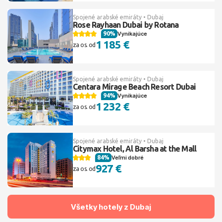
Spojené arabské emiráty • Dubaj
Rose Rayhaan Dubai by Rotana
90%
Vynikajúce
1 185 €
za os. od
Spojené arabské emiráty • Dubaj
Centara Mirage Beach Resort Dubai
94%
Vynikajúce
1 232 €
za os. od
Spojené arabské emiráty • Dubaj
Citymax Hotel, Al Barsha at the Mall
84%
Veľmi dobré
927 €
za os. od
Všetky hotely z Dubaj