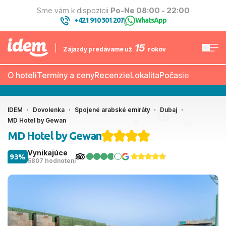
Sme vám k dispozícii
Po-Ne 08:00 - 22:00
+421 910 301 207
WhatsApp
|
15
Zájazdy predávame už
rokov
O hoteli
Termíny a ceny
Recenzie
Lokalita
Počasie
IDEM
Dovolenka
Spojené arabské emiráty
Dubaj
MD Hotel by Gewan
MD Hotel by Gewan
Vynikajúce
93%
5807 hodnotení