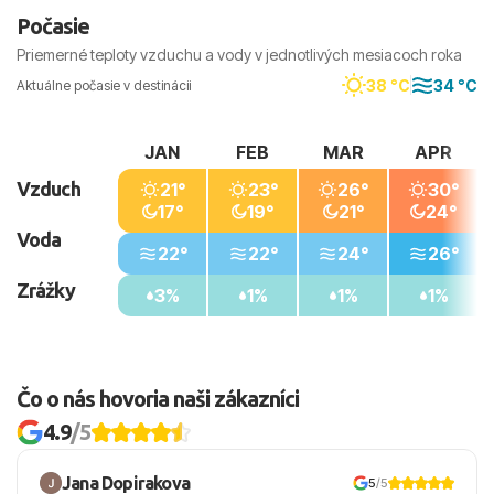
miesta znamenať dlhší presun.
Počasie
Priemerné teploty vzduchu a vody v jednotlivých mesiacoch roka
38 °C
34 °C
Aktuálne počasie v destinácii
JAN
FEB
MAR
APR
Vzduch
21°
23°
26°
30°
17°
19°
21°
24°
Voda
22°
22°
24°
26°
Zrážky
3%
1%
1%
1%
Čo o nás hovoria naši zákazníci
4.9
/5
Jana Dopirakova
5
/5