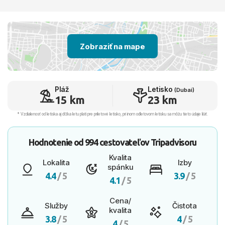
Zobraziť na mape
Pláž
Letisko
(Dubai)
15 km
23 km
* Vzdialenosť od letiska aj dľžka letu platí pre príletové letisko, pri inom odletovom letisku sa môžu tieto údaje líšiť.
Hodnotenie od
994 cestovateľov
Tripadvisoru
Kvalita
Lokalita
Izby
spánku
4.4
/ 5
3.9
/ 5
4.1
/ 5
Cena/
Služby
Čistota
kvalita
3.8
/ 5
4
/ 5
4
/ 5