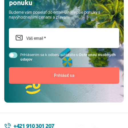
ponuku
Budeme vám posielať do email-u najlepšie ponuky s
najvýhodnejšími cenami a zľavami
Prihlásením sa k odberu súhlasíte s
Ochranou osobných
údajov
+421 910 301 207