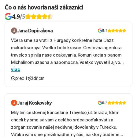
Čo o nás hovoria naši zákazníci
4.9
/5
Jana Dopirakova
5
/5
Včera sme sa vratili z Hurgady konkretne hotel Jazz
makadi soraya. Vsetko bolo krasne. Cestovna agentura
travelco splnila nase ocakavania. Komunikacia s panom
Michalinom uzasna a napomocna. Vsetko vysvetlil aj vo
viac
vecernych hodinach zaco sa ospravedlnujem. Hotel
krasny, cisty. Sluzby top. Strava, prostredie, more,
pred 1 týždňom
snorchlovanie. Dakujeme velmi pekne S pozdravom
Juraj Koskovsky
5
/5
Milý tím cestovnej kancelárie Travelco,už teraz aj Idem
chceli by sme sa vám z celého srdca poďakovať za
zorganizovanie našej nedávnej dovolenky v Turecku.
Vďaka vám sme prežili nádherný čas, na ktorý budeme