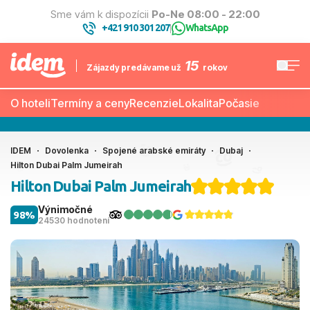
Sme vám k dispozícii
Po-Ne 08:00 - 22:00
+421 910 301 207
WhatsApp
|
15
Zájazdy predávame už
rokov
O hoteli
Termíny a ceny
Recenzie
Lokalita
Počasie
IDEM
Dovolenka
Spojené arabské emiráty
Dubaj
Hilton Dubai Palm Jumeirah
Hilton Dubai Palm Jumeirah
Výnimočné
98%
24530 hodnotení