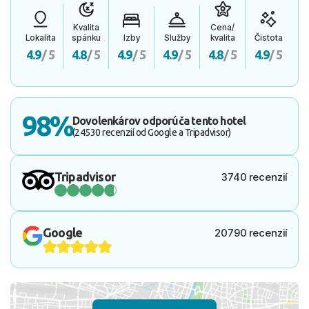
Kvalita
Cena/
Lokalita
spánku
Izby
Služby
kvalita
Čistota
4.9
/ 5
4.8
/ 5
4.9
/ 5
4.9
/ 5
4.8
/ 5
4.9
/ 5
98%
Dovolenkárov odporúča tento hotel
(24530 recenzií od Google a Tripadvisor)
Tripadvisor
3740 recenzií
Google
20790 recenzií