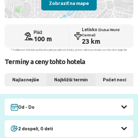
Zobraziť na mape
Letisko
(Dubai World
Pláž
Central)
100 m
23 km
* Vzdialenosť od letiska aj dľžka letu platí pre príletové letisko, pri inom odletovom letisku sa môžu tieto údaje líšiť.
Termíny a ceny tohto hotela
Najlacnejšie
Najbližší termín
Počet nocí
Od - Do
2 dospelí, 0 deti