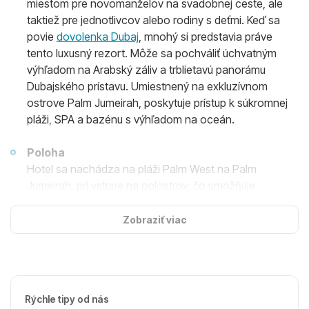
miestom pre novomanželov na svadobnej ceste, ale
taktiež pre jednotlivcov alebo rodiny s deťmi. Keď sa
povie
dovolenka Dubaj
, mnohý si predstavia práve
tento luxusný rezort. Môže sa pochváliť úchvatným
výhľadom na Arabský záliv a trblietavú panorámu
Dubajského prístavu. Umiestnený na exkluzívnom
ostrove Palm Jumeirah, poskytuje prístup k súkromnej
pláži, SPA a bazénu s výhľadom na oceán.
Poloha
Hotel sa nachádza na pláži Palm West na Palm
Jumeirah, pri vstupe na polostrov, čo umožňuje
jednoduchý prístup do centra Dubaja. Promenáda The
Walk at JBR je vzdialená 3,4 km a aquapark
Zobraziť viac
Aquaventure Waterpark 4 km.
Ubytovanie
Izby sú moderne zariadené, s možnosťou výberu medzi
Rýchle tipy od nás
King/Queen posteľou alebo dvoma samostatnými