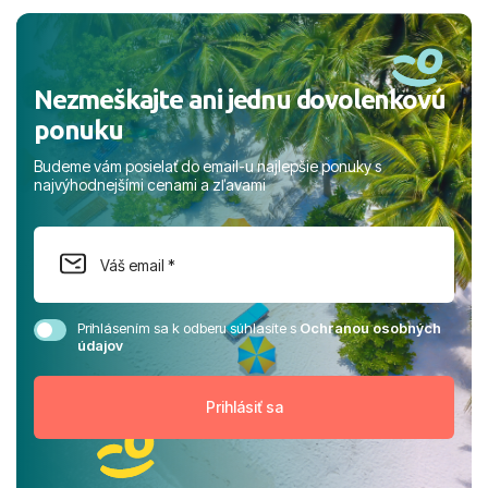
rodinou.
Nezmeškajte ani jednu dovolenkovú
ponuku
Budeme vám posielať do email-u najlepšie ponuky s
najvýhodnejšími cenami a zľavami
Prihlásením sa k odberu súhlasíte s
Ochranou osobných
údajov