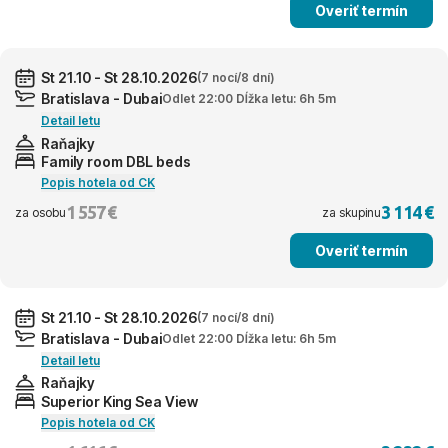
Overiť termín
St 21.10 - St 28.10.2026
(7 nocí/8 dní)
Bratislava - Dubai
Odlet 22:00 Dĺžka letu: 6h 5m
Detail letu
Raňajky
Family room DBL beds
Popis hotela od CK
1 557 €
3 114 €
za osobu
za skupinu
Overiť termín
St 21.10 - St 28.10.2026
(7 nocí/8 dní)
Bratislava - Dubai
Odlet 22:00 Dĺžka letu: 6h 5m
Detail letu
Raňajky
Superior King Sea View
Popis hotela od CK