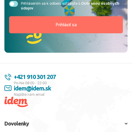
Prihlásením sa k odberu súhlasíte s
Ochranou osobných
údajov
+421 910 301 207
Po-Ne 08:00 - 22:00
idem@idem.sk
Napíšte nám email
Dovolenky