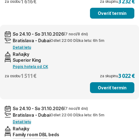
1 616 €
3 232 €
za osobu
za skupinu
Overiť termín
So 24.10 - So 31.10.2026
(7 nocí/8 dní)
Bratislava - Dubai
Odlet 22:00 Dĺžka letu: 6h 5m
Detail letu
Raňajky
Superior King
Popis hotela od CK
1 511 €
3 022 €
za osobu
za skupinu
Overiť termín
So 24.10 - So 31.10.2026
(7 nocí/8 dní)
Bratislava - Dubai
Odlet 22:00 Dĺžka letu: 6h 5m
Detail letu
Raňajky
Family room DBL beds