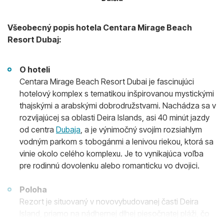
Všeobecný popis hotela Centara Mirage Beach
Resort Dubaj:
O hoteli
Centara Mirage Beach Resort Dubai je fascinujúci
hotelový komplex s tematikou inšpirovanou mystickými
thajskými a arabskými dobrodružstvami. Nachádza sa v
rozvíjajúcej sa oblasti Deira Islands, asi 40 minút jazdy
od centra
Dubaja
, a je výnimočný svojím rozsiahlym
vodným parkom s tobogánmi a lenivou riekou, ktorá sa
vinie okolo celého komplexu. Je to vynikajúca voľba
pre rodinnú dovolenku alebo romanticku vo dvojici.
Poloha
Rezort je situovaný v novovybudovanej časti Deira
Island, priamo na nádhernej dlhej piesočnatej pláži, čo