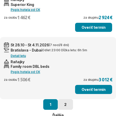
Superior King
Popis hotela od CK
1 462 €
2 924 €
za osobu
za skupinu
Overiť termín
St 28.10 - St 4.11.2026
(7 nocí/8 dní)
Bratislava - Dubai
Odlet 23:00 Dĺžka letu: 6h 5m
Detail letu
Raňajky
Family room DBL beds
Popis hotela od CK
1 506 €
3 012 €
za osobu
za skupinu
Overiť termín
1
2
Ďalšia