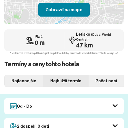
Zobraziť na mape
Letisko
(Dubai World
Pláž
Central)
0 m
47 km
* Vzdialenosť od letiska aj dľžka letu platí pre príletové letisko, pri inom odletovom letisku sa môžu tieto údaje líšiť.
Termíny a ceny tohto hotela
Najlacnejšie
Najbližší termín
Počet nocí
Od - Do
2 dospelí, 0 deti