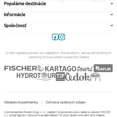
Populárne destinácie
Informácie
Spoločnosť
U nás nájdete ponuku od najlepších Slovenských, ale aj zahraničných
cestovných kancelárií na jednom mieste
Všeobecné podmienky
|
Ochrana osobných údajov
Cestovná agentúra Travelco Group, s. r. o., (ďalej len CA) sprostredkováva v súlade so zákonom 281/2001
Z. z. predaj zájazdov cestovných kancelárii (ďalej len CK) a iných služieb cestovného ruchu (ďalej len