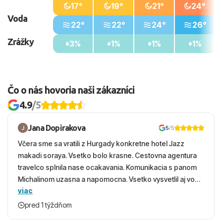
17°
19°
21°
24°
Voda
22°
22°
24°
26°
Zrážky
3%
1%
1%
1%
Čo o nás hovoria naši zákazníci
4.9
/5
Jana Dopirakova
5
/5
Včera sme sa vratili z Hurgady konkretne hotel Jazz
makadi soraya. Vsetko bolo krasne. Cestovna agentura
travelco splnila nase ocakavania. Komunikacia s panom
Michalinom uzasna a napomocna. Vsetko vysvetlil aj vo
viac
vecernych hodinach zaco sa ospravedlnujem. Hotel
krasny, cisty. Sluzby top. Strava, prostredie, more,
pred 1 týždňom
snorchlovanie. Dakujeme velmi pekne S pozdravom