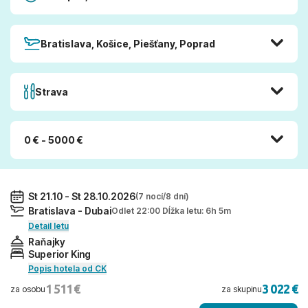
Bratislava, Košice, Piešťany, Poprad
Strava
0 € - 5000 €
St 21.10 - St 28.10.2026
(7 nocí/8 dní)
Bratislava - Dubai
Odlet 22:00 Dĺžka letu: 6h 5m
Detail letu
Raňajky
Superior King
Popis hotela od CK
1 511 €
3 022 €
za osobu
za skupinu