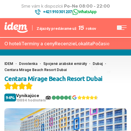
Sme vám k dispozícii
Po-Ne 08:00 - 22:00
+421 910 301 207
WhatsApp
|
15
Zájazdy predávame už
rokov
O hoteli
Termíny a ceny
Recenzie
Lokalita
Počasie
IDEM
Dovolenka
Spojené arabské emiráty
Dubaj
Centara Mirage Beach Resort Dubai
Centara Mirage Beach Resort Dubai
Vynikajúce
94%
19884 hodnotení