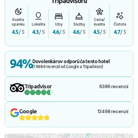
Tripadvisoru
Kvalita
Cena/
spánku
Lokalita
Izby
Služby
kvalita
Čistota
4.5
/ 5
4.3
/ 5
4.6
/ 5
4.6
/ 5
4.5
/ 5
4.7
/ 5
94%
Dovolenkárov odporúča tento hotel
(19884 recenzií od Google a Tripadvisor)
Tripadvisor
6386 recenzií
Google
13498 recenzií