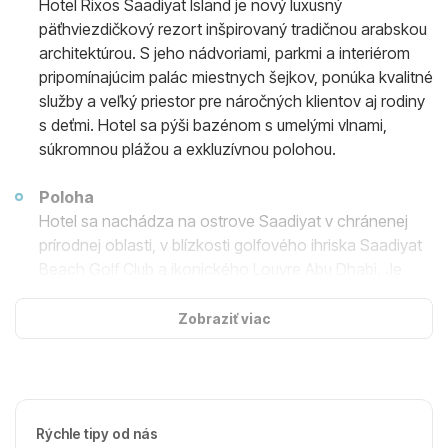
Hotel Rixos Saadiyat Island je nový luxusný
päťhviezdičkový rezort inšpirovaný tradičnou arabskou
architektúrou. S jeho nádvoriami, parkmi a interiérom
pripomínajúcim palác miestnych šejkov, ponúka kvalitné
služby a veľký priestor pre náročných klientov aj rodiny
s deťmi. Hotel sa pýši bazénom s umelými vlnami,
súkromnou plážou a exkluzívnou polohou.
Poloha
Hotel sa nachádza na ostrove Saadiyat v chránenej
prírodnej oblasti, v blízkosti golfového ihriska Saadiyat
Beach Golf Club a ikonického Louvre Abu Dhabi. Je
vzdialený 25 minút od mešity Sheikh Zayed a 17 minút
od Ferrari World a Yas Waterworld.
Zobraziť viac
Ubytovanie
Hotel ponúka 366 priestranných klimatizovaných izieb,
ktoré sú luxusne a štýlovo zariadené. Izby sú
Rýchle tipy od nás
dekorované v príjemných farbách s výhľadom na záliv,