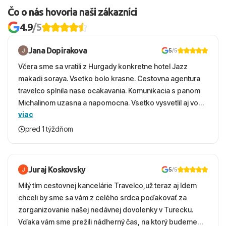
Čo o nás hovoria naši zákazníci
4.9
/5
Jana Dopirakova
5
/5
Včera sme sa vratili z Hurgady konkretne hotel Jazz
makadi soraya. Vsetko bolo krasne. Cestovna agentura
travelco splnila nase ocakavania. Komunikacia s panom
Michalinom uzasna a napomocna. Vsetko vysvetlil aj vo
viac
vecernych hodinach zaco sa ospravedlnujem. Hotel
krasny, cisty. Sluzby top. Strava, prostredie, more,
pred 1 týždňom
snorchlovanie. Dakujeme velmi pekne S pozdravom
Juraj Koskovsky
5
/5
Milý tím cestovnej kancelárie Travelco,už teraz aj Idem
chceli by sme sa vám z celého srdca poďakovať za
zorganizovanie našej nedávnej dovolenky v Turecku.
Vďaka vám sme prežili nádherný čas, na ktorý budeme