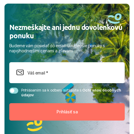
rodinou.
Nezmeškajte ani jednu dovolenkovú
ponuku
Budeme vám posielať do email-u najlepšie ponuky s
najvýhodnejšími cenami a zľavami
Prihlásením sa k odberu súhlasíte s
Ochranou osobných
údajov