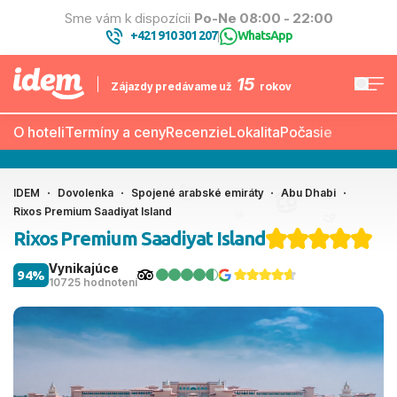
Sme vám k dispozícii
Po-Ne 08:00 - 22:00
+421 910 301 207
WhatsApp
|
15
Zájazdy predávame už
rokov
O hoteli
Termíny a ceny
Recenzie
Lokalita
Počasie
IDEM
Dovolenka
Spojené arabské emiráty
Abu Dhabi
Rixos Premium Saadiyat Island
Rixos Premium Saadiyat Island
Vynikajúce
94%
10725 hodnotení