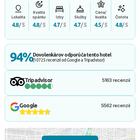
Kvalita
Cena/
Lokalita
spánku
Izby
Služby
kvalita
Čistota
4.8
/ 5
4.8
/ 5
4.7
/ 5
4.7
/ 5
4.5
/ 5
4.8
/ 5
94%
Dovolenkárov odporúča tento hotel
(10725 recenzií od Google a Tripadvisor)
Tripadvisor
5163 recenzií
Google
5562 recenzií