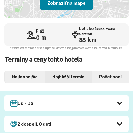
Zobraziť na mape
Letisko
(Dubai World
Pláž
Central)
0 m
83 km
* Vzdialenosť od letiska aj dľžka letu platí pre príletové letisko, pri inom odletovom letisku sa môžu tieto údaje líšiť.
Termíny a ceny tohto hotela
Najlacnejšie
Najbližší termín
Počet nocí
Od - Do
2 dospelí, 0 deti