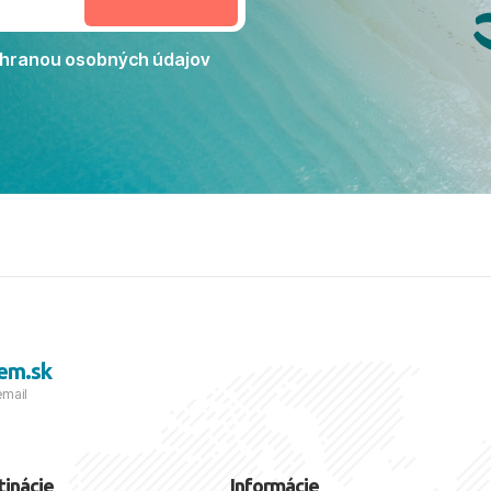
Jacaranda môžeme s čistým
dporučiť každému, kto hľadá
ú dovolenku na vysokej
hranou osobných údajov
tko bolo zabezpečené na
viezdičkou. ​Už teraz sa
 s nami vyrazíte nabudúce!
 skvelé spomienky. ​S
a prianím mnohých ďalších
lientov, Juraj s rodinou.
em.sk
email
tinácie
Informácie