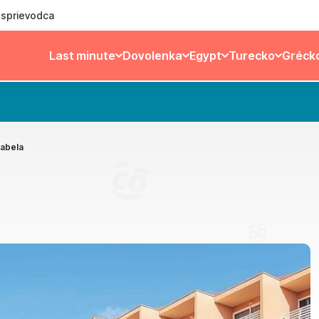
ý sprievodca
Last minute
Dovolenka
Egypt
Turecko
Gréck
sabela