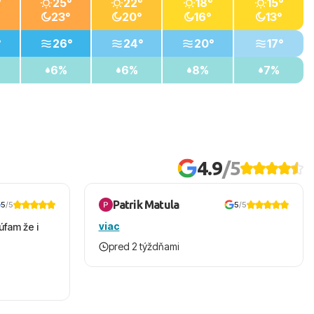
°
25°
22°
18°
15°
23°
20°
16°
13°
°
26°
24°
20°
17°
6%
6%
8%
7%
4.9
/5
Patrik Matula
5
/5
5
/5
viac
úfam že i
pred 2 týždňami