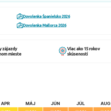
Dovolenka Španielsko 2026
Dovolenka Mallorca 2026
y zájazdy
Viac ako 15 rokov
dnom mieste
skúseností
APR
MÁJ
JÚN
JÚL
AUG