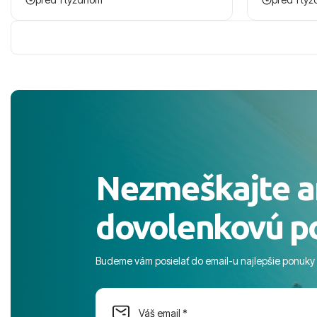
zaco sa ospravedlnujem. Hotel krasny,
ešte dlho s
cisty. Sluzby top. Strava, prostredie,
prebehlo ab
more, snorchlovanie. Dakujeme velmi
prvotného v
pekne S pozdravom
komunikáciu
pobyt. ​Ubyt
Magic Life J
čierneho! ​Č
služby a pe
ochotní a sta
Výborné, pe
Nezmeškajte a
celého dňa. 
prostredie,
dovolenkovú p
s pozvoľný
more. ​Prog
športové akt
Budeme vám posielať do email-u najlepšie ponuky
na moment n
dostatok pri
Cestovnú ka