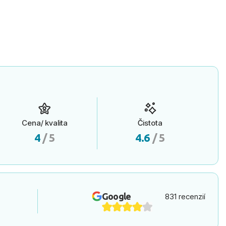
Cena/ kvalita
Čistota
4
/ 5
4.6
/ 5
Google
831 recenzií