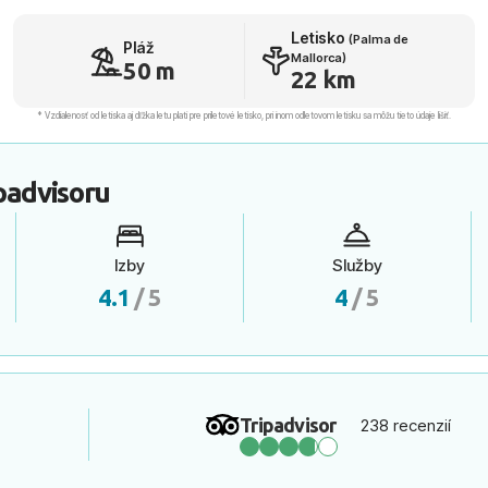
Letisko
(Palma de
Pláž
Mallorca)
50 m
22 km
* Vzdialenosť od letiska aj dľžka letu platí pre príletové letisko, pri inom odletovom letisku sa môžu tieto údaje líšiť.
padvisoru
Izby
Služby
4.1
/ 5
4
/ 5
Tripadvisor
238 recenzií