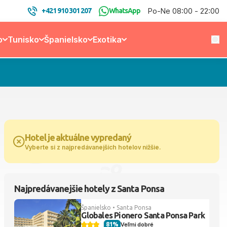
Po-Ne 08:00 - 22:00
+421 910 301 207
WhatsApp
o
Tunisko
Španielsko
Exotika
Hotel je aktuálne vypredaný
Vyberte si z najpredávanejších hotelov nižšie.
Najpredávanejšie hotely z Santa Ponsa
Španielsko • Santa Ponsa
Globales Pionero Santa Ponsa Park
81%
Veľmi dobré