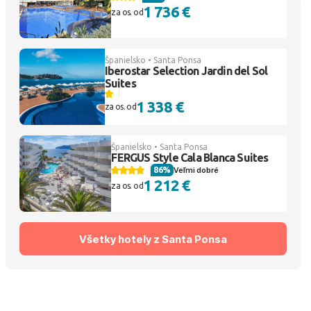
1 736 €
za os. od
Španielsko • Santa Ponsa
Iberostar Selection Jardin del Sol
Suites
1 338 €
za os. od
Španielsko • Santa Ponsa
FERGUS Style Cala Blanca Suites
86%
Veľmi dobré
1 212 €
za os. od
Všetky hotely z Santa Ponsa