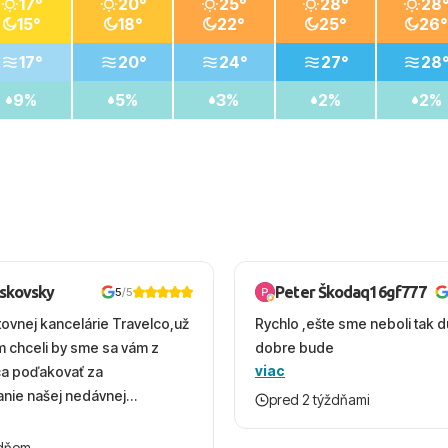
17°
20°
25°
28°
28
15°
18°
22°
25°
26°
17°
20°
24°
27°
28
9%
5%
3%
2%
2%
oskovsky
Peter Škodaq16gf777
5
/5
tovnej kancelárie Travelco,už
Rychlo ,ešte sme neboli tak d
em chceli by sme sa vám z
dobre bude
viac
ca poďakovať za
nie našej nedávnej
pred 2 týždňami
v Turecku. Vďaka vám sme
herný čas, na ktorý budeme
ždňom