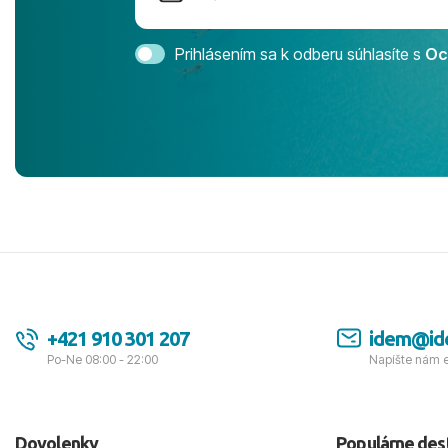
Magic Life 
svedomím o
bezstarostn
Prihlásením sa k odberu súhlasíte s
Oc
úrovni. Vše
jednotku s h
tešíme, kam
Ďakujeme za
pozdravom 
spokojných k
+421 910 301 207
idem@id
Po-Ne 08:00 - 22:00
Napíšte nám 
Dovolenky
Populárne des