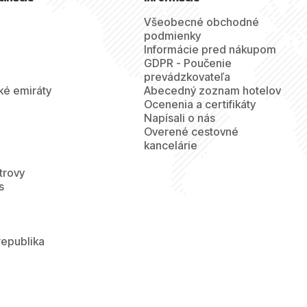
Všeobecné obchodné
podmienky
Informácie pred nákupom
GDPR - Poučenie
prevádzkovateľa
ké emiráty
Abecedný zoznam hotelov
Ocenenia a certifikáty
Napísali o nás
Overené cestovné
kancelárie
trovy
s
republika