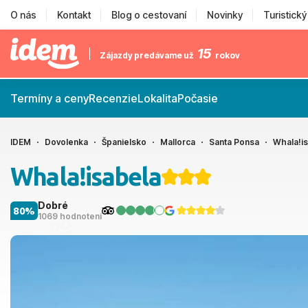
O nás
Kontakt
Blog o cestovaní
Novinky
Turistick
15
Zájazdy predávame už
rokov
Termíny a ceny
Recenzie
Lokalita
Počasie
IDEM
Dovolenka
Španielsko
Mallorca
Santa Ponsa
Whala!i
Whala!isabela
Dobré
80%
1069 hodnotení