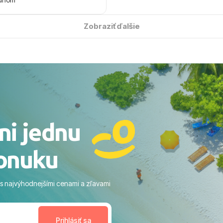
 úsmevom spomínať. ​Všetko
solútne hladko – od
Zobraziť ďalšie
ýberu zájazdu, cez ochotnú
, až po samotný transfer a
ovaní sme boli v hoteli TUI
acaranda a bola to trefa do
o nás dostalo najviac: ​Skvelé
rsonál: Vždy usmievaví,
rostliví ľudia. ​Gastro zážitok:
stré a čerstvé jedlo počas
ni jednu
​Areál a pláž: Nádherné, čisté
 veľa zelene a udržiavaná pláž
onuku
m vstupom do mora a teple
ram: Skvelé animácie a
ivity, pri ktorých sa človek ani
 s najvýhodnejšími cenami a zľavami
enudil, no zároveň bol
estoru na dokonalý relax. ​
nceláriu Travelco aj hotel TUI