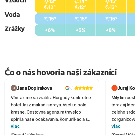
13°
14°
15°
12°
12°
13°
Voda
15°
15°
15°
Zrážky
6%
5%
8%
Čo o nás hovoria naši zákazníci
Jana Dopirakova
Juraj K
5
/5
Včera sme sa vratili z Hurgady konkretne
Milý tím ces
hotel Jazz makadi soraya. Vsetko bolo
teraz aj Id
krasne. Cestovna agentura travelco
celého srd
splnila nase ocakavania. Komunikacia s
zorganizova
viac
viac
panom Michalinom uzasna a napomocna.
dovolenky 
Vsetko vysvetlil aj vo vecernych hodinach
prežili nád
pred 1 týždňom
pred 1 tý