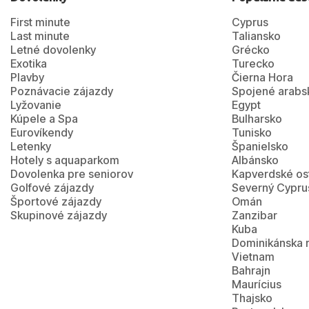
First minute
Cyprus
Last minute
Taliansko
Letné dovolenky
Grécko
Exotika
Turecko
Plavby
Čierna Hora
Poznávacie zájazdy
Spojené arabs
Lyžovanie
Egypt
Kúpele a Spa
Bulharsko
Eurovíkendy
Tunisko
Letenky
Španielsko
Hotely s aquaparkom
Albánsko
Dovolenka pre seniorov
Kapverdské os
Golfové zájazdy
Severný Cypru
Športové zájazdy
Omán
Skupinové zájazdy
Zanzibar
Kuba
Dominikánska 
Vietnam
Bahrajn
Maurícius
Thajsko