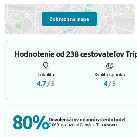
Zobraziť na mape
Hodnotenie od
238 cestovateľov
Tri
Lokalita
Kvalita spánku
4.7
/ 5
4
/ 5
80%
Dovolenkárov odporúča tento hotel
(1069 recenzií od Google a Tripadvisor)