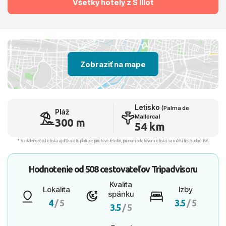
Všetky hotely z S Illot
Zobraziť na mape
Letisko
(Palma de
Pláž
Mallorca)
300 m
54 km
* Vzdialenosť od letiska aj dľžka letu platí pre príletové letisko, pri inom odletovom letisku sa môžu tieto údaje líšiť.
Hodnotenie od
508 cestovateľov
Tripadvisoru
Kvalita
Lokalita
Izby
spánku
4
/ 5
3.5
/ 5
3.5
/ 5