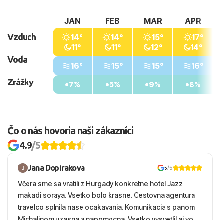
JAN
FEB
MAR
APR
Vzduch
14°
14°
15°
17°
11°
11°
12°
14°
Voda
16°
15°
15°
16°
Zrážky
7%
5%
9%
8%
Čo o nás hovoria naši zákazníci
4.9
/5
Jana Dopirakova
5
/5
Včera sme sa vratili z Hurgady konkretne hotel Jazz
makadi soraya. Vsetko bolo krasne. Cestovna agentura
travelco splnila nase ocakavania. Komunikacia s panom
Michalinom uzasna a napomocna. Vsetko vysvetlil aj vo