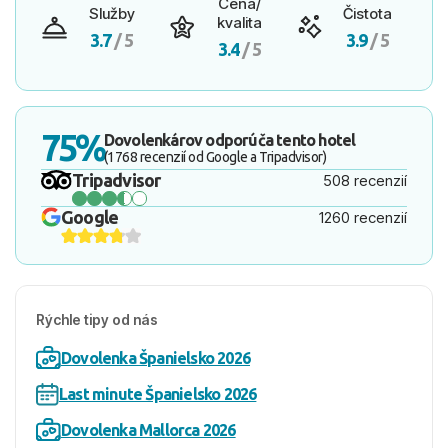
Cena/
Služby
Čistota
kvalita
3.7
/ 5
3.9
/ 5
3.4
/ 5
75%
Dovolenkárov odporúča tento hotel
(1768 recenzií od Google a Tripadvisor)
Tripadvisor
508 recenzií
Google
1260 recenzií
Rýchle tipy od nás
Dovolenka Španielsko 2026
Last minute Španielsko 2026
Dovolenka Mallorca 2026