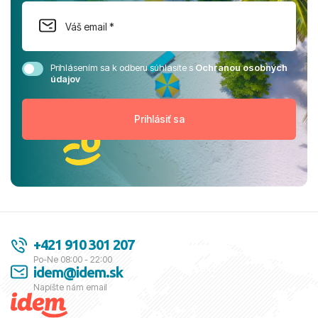
Prihlásením sa k odberu súhlasíte s
Ochranou osobných
údajov
+421 910 301 207
Po-Ne 08:00 - 22:00
idem@idem.sk
Napíšte nám email