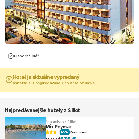
Piesočná pláž
Hotel je aktuálne vypredaný
Vyberte si z najpredávanejších hotelov nižšie.
Najpredávanejšie hotely z S Illot
Španielsko • S Illot
Mix Peymar
69%
Priemerné
636 €