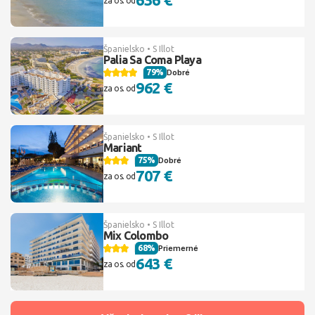
za os. od
Španielsko • S Illot
Palia Sa Coma Playa
79%
Dobré
962 €
za os. od
Španielsko • S Illot
Mariant
75%
Dobré
707 €
za os. od
Španielsko • S Illot
Mix Colombo
68%
Priemerné
643 €
za os. od