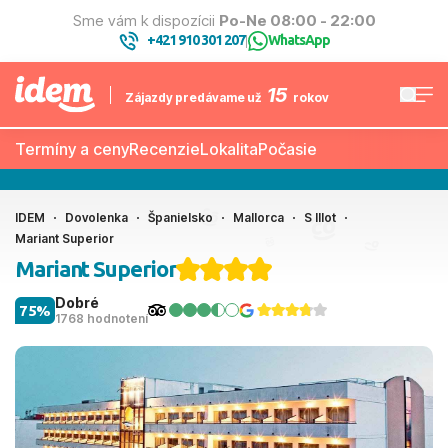
Sme vám k dispozícii
Po-Ne 08:00 - 22:00
+421 910 301 207
WhatsApp
|
15
Zájazdy predávame už
rokov
Termíny a ceny
Recenzie
Lokalita
Počasie
IDEM
Dovolenka
Španielsko
Mallorca
S Illot
Mariant Superior
Mariant Superior
Dobré
75%
1768 hodnotení