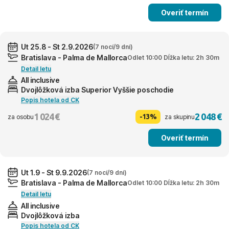
Overiť termín
Ut 25.8 - St 2.9.2026
(7 nocí/9 dní)
Bratislava - Palma de Mallorca
Odlet 10:00 Dĺžka letu: 2h 30m
Detail letu
All inclusive
Dvojlôžková izba Superior Vyššie poschodie
Popis hotela od CK
1 024 €
2 048 €
-13%
za osobu
za skupinu
Overiť termín
Ut 1.9 - St 9.9.2026
(7 nocí/9 dní)
Bratislava - Palma de Mallorca
Odlet 10:00 Dĺžka letu: 2h 30m
Detail letu
All inclusive
Dvojlôžková izba
Popis hotela od CK