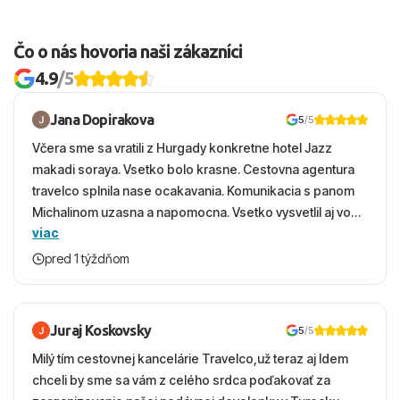
Golf. Deti sa môžu tešiť na detské ihrisko umiestnené pri
hoteli.
Čo o nás hovoria naši zákazníci
Vzdialenosti od
4.9
/5
Pláže: 300 m
Letiska: 66 km
Jana Dopirakova
5
/5
Golfového ihriska: 10 km (Pula Golf), 17 km (Canyamel
Včera sme sa vratili z Hurgady konkretne hotel Jazz
Golf)
makadi soraya. Vsetko bolo krasne. Cestovna agentura
Centra mesta: 600 m
travelco splnila nase ocakavania. Komunikacia s panom
Michalinom uzasna a napomocna. Vsetko vysvetlil aj vo
viac
vecernych hodinach zaco sa ospravedlnujem. Hotel
krasny, cisty. Sluzby top. Strava, prostredie, more,
pred 1 týždňom
snorchlovanie. Dakujeme velmi pekne S pozdravom
Juraj Koskovsky
5
/5
Milý tím cestovnej kancelárie Travelco,už teraz aj Idem
chceli by sme sa vám z celého srdca poďakovať za