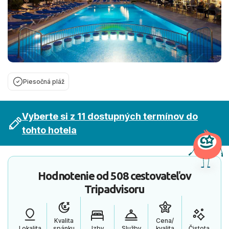
Piesočná pláž
Vyberte si z 11 dostupných termínov do
tohto hotela
Hodnotenie od
508 cestovateľov
Tripadvisoru
Kvalita
Cena/
Lokalita
spánku
Izby
Služby
kvalita
Čistota