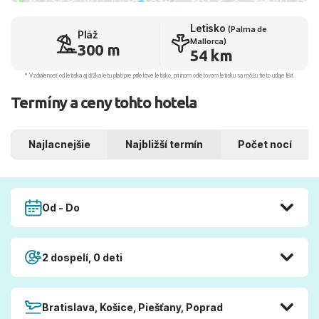
Letisko
(Palma de
Pláž
Mallorca)
300 m
54 km
* Vzdialenosť od letiska aj dľžka letu platí pre príletové letisko, pri inom odletovom letisku sa môžu tieto údaje líšiť.
Termíny a ceny tohto hotela
Najlacnejšie
Najbližší termín
Počet nocí
Od - Do
2 dospelí, 0 deti
Bratislava, Košice, Piešťany, Poprad