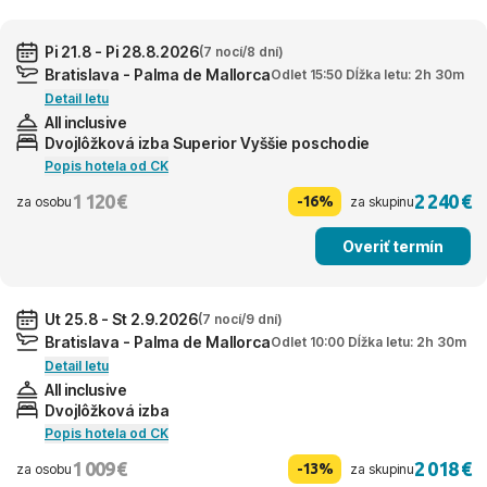
Pi 21.8 - Pi 28.8.2026
(7 nocí/8 dní)
Bratislava - Palma de Mallorca
Odlet 15:50 Dĺžka letu: 2h 30m
Detail letu
All inclusive
Dvojlôžková izba Superior Vyššie poschodie
Popis hotela od CK
1 120 €
2 240 €
-16%
za osobu
za skupinu
Overiť termín
Ut 25.8 - St 2.9.2026
(7 nocí/9 dní)
Bratislava - Palma de Mallorca
Odlet 10:00 Dĺžka letu: 2h 30m
Detail letu
All inclusive
Dvojlôžková izba
Popis hotela od CK
1 009 €
2 018 €
-13%
za osobu
za skupinu