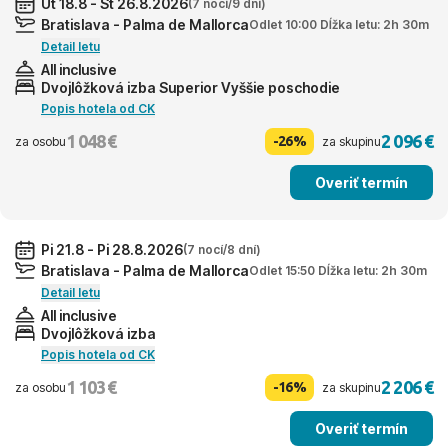
Ut 18.8 - St 26.8.2026
(7 nocí/9 dní)
Bratislava - Palma de Mallorca
Odlet 10:00 Dĺžka letu: 2h 30m
Detail letu
All inclusive
Dvojlôžková izba Superior Vyššie poschodie
Popis hotela od CK
1 048 €
2 096 €
-26%
za osobu
za skupinu
Overiť termín
Pi 21.8 - Pi 28.8.2026
(7 nocí/8 dní)
Bratislava - Palma de Mallorca
Odlet 15:50 Dĺžka letu: 2h 30m
Detail letu
All inclusive
Dvojlôžková izba
Popis hotela od CK
1 103 €
2 206 €
-16%
za osobu
za skupinu
Overiť termín