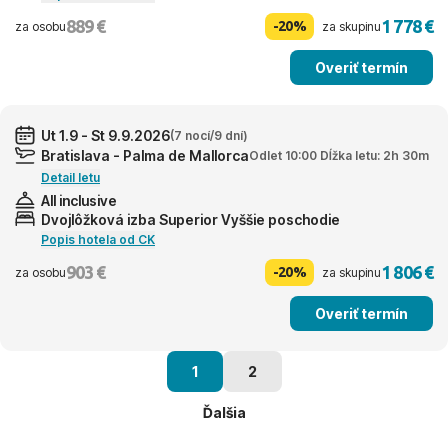
889 €
1 778 €
-20%
za osobu
za skupinu
Overiť termín
Ut 1.9 - St 9.9.2026
(7 nocí/9 dní)
Bratislava - Palma de Mallorca
Odlet 10:00 Dĺžka letu: 2h 30m
Detail letu
All inclusive
Dvojlôžková izba Superior Vyššie poschodie
Popis hotela od CK
903 €
1 806 €
-20%
za osobu
za skupinu
Overiť termín
1
2
Ďalšia