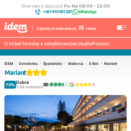
Sme vám k dispozícii
Po-Ne 08:00 - 22:00
+421 910 301 207
WhatsApp
|
15
Zájazdy predávame už
rokov
O hoteli
Termíny a ceny
Recenzie
Lokalita
Počasie
IDEM
Dovolenka
Španielsko
Mallorca
S Illot
Mariant
Mariant
Dobré
75%
1768 hodnotení