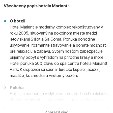
Všeobecný popis hotela Mariant:
O hoteli
Hotel Mariant je moderný komplex rekonštruovaný v
roku 2005, situovaný na pokojnom mieste medzi
letoviskami S'Illot a Sa Coma. Ponúka pohodlné
ubytovanie, rozmanité stravovanie a bohaté možnosti
pre relaxáciu a zábavu. Svojím hosťom zabezpečuje
príjemný pobyt s výhľadom na prírodné krásy a more.
Hotel ponúka 50% zľavu do spa centra hotela Mariantt
Park. K dispozícii sú sauna, turecké kúpele, jacuzzi,
masáže, kozmetika a vnútorný bazén.
Poloha
Hotel sa nachádza v idylickom prostredí na hraniciach
chránenej prírodnej rezervácie. Jeho umiestnenie je
ideálne pre milovníkov mora a prírody, keďže sa
nachádza len 300 metrov od malej piesočnatej pláže a
Zobraziť viac