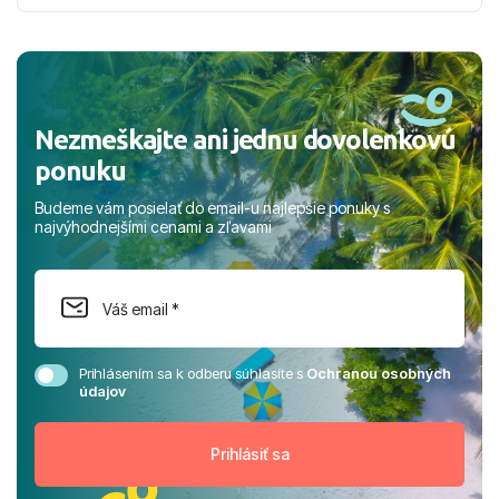
nabudúce! Ďakujeme za skvelé spomienky. ​S pozdravom
a prianím mnohých ďalších spokojných klientov, Juraj s
rodinou.
Nezmeškajte ani jednu dovolenkovú
ponuku
Budeme vám posielať do email-u najlepšie ponuky s
najvýhodnejšími cenami a zľavami
Prihlásením sa k odberu súhlasíte s
Ochranou osobných
údajov