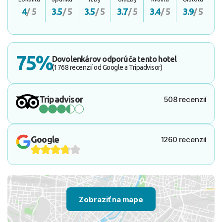
4
/ 5
3.5
/ 5
3.5
/ 5
3.7
/ 5
3.4
/ 5
3.9
/ 5
75%
Dovolenkárov odporúča tento hotel
(1768 recenzií od Google a Tripadvisor)
Tripadvisor
508 recenzií
Google
1260 recenzií
Zobraziť na mape