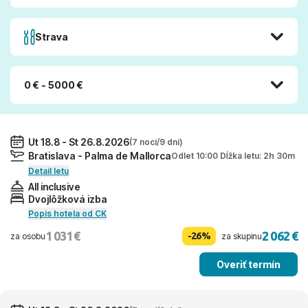
Strava
0 € - 5000 €
Ut 18.8 - St 26.8.2026
(7 nocí/9 dní)
Bratislava - Palma de Mallorca
Odlet 10:00 Dĺžka letu: 2h 30m
Detail letu
All inclusive
Dvojlôžková izba
Popis hotela od CK
1 031 €
2 062 €
-26%
za osobu
za skupinu
Overiť termín