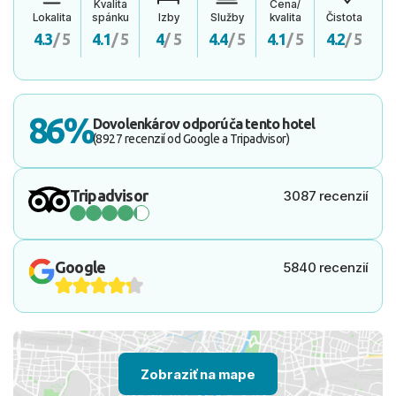
Kvalita
Cena/
Lokalita
spánku
Izby
Služby
kvalita
Čistota
4.3
/ 5
4.1
/ 5
4
/ 5
4.4
/ 5
4.1
/ 5
4.2
/ 5
86%
Dovolenkárov odporúča tento hotel
(8927 recenzií od Google a Tripadvisor)
Tripadvisor
3087 recenzií
Google
5840 recenzií
Zobraziť na mape