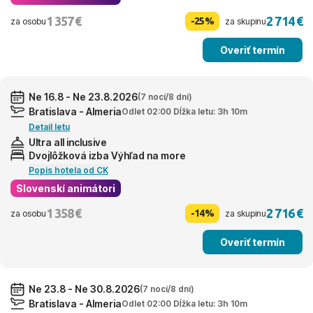
1 357 €
2 714 €
-25%
za osobu
za skupinu
Overiť termín
Ne 16.8 - Ne 23.8.2026
(7 nocí/8 dní)
Bratislava - Almeria
Odlet 02:00 Dĺžka letu: 3h 10m
Detail letu
Ultra all inclusive
Dvojlôžková izba Výhľad na more
Popis hotela od CK
Slovenskí animátori
1 358 €
2 716 €
-14%
za osobu
za skupinu
Overiť termín
Ne 23.8 - Ne 30.8.2026
(7 nocí/8 dní)
Bratislava - Almeria
Odlet 02:00 Dĺžka letu: 3h 10m