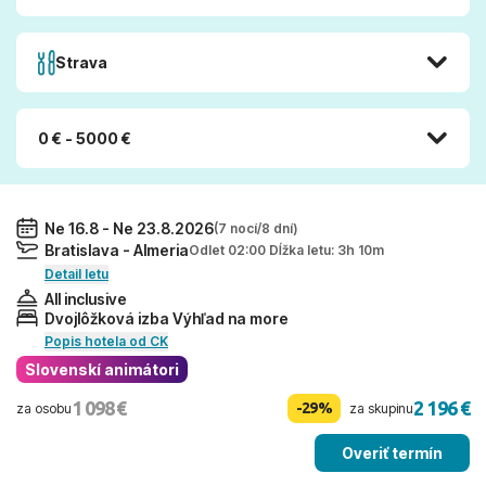
Strava
0 € - 5000 €
Ne 16.8 - Ne 23.8.2026
(7 nocí/8 dní)
Bratislava - Almeria
Odlet 02:00 Dĺžka letu: 3h 10m
Detail letu
All inclusive
Dvojlôžková izba Výhľad na more
Popis hotela od CK
Slovenskí animátori
1 098 €
2 196 €
-29%
za osobu
za skupinu
Overiť termín