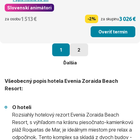
Slovenskí animátori
1 513 €
3 026 €
-2%
za osobu
za skupinu
Overiť termín
1
2
Ďalšia
Všeobecný popis hotela Evenia Zoraida Beach
Resort:
O hoteli
Rozsiahly hotelový rezort Evenia Zoraida Beach
Resort, s výhľadom na krásnu piesočnato-kamienkovú
pláž Roquetas de Mar, je ideálnym miestom pre relax a
odpočinok. Tento komplex sa skladá z dvoch budov -