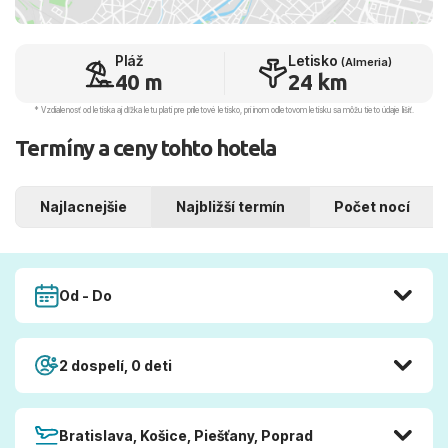
Pláž
Letisko
(Almeria)
40 m
24 km
* Vzdialenosť od letiska aj dľžka letu platí pre príletové letisko, pri inom odletovom letisku sa môžu tieto údaje líšiť.
Termíny a ceny tohto hotela
Najlacnejšie
Najbližší termín
Počet nocí
Od - Do
2 dospelí, 0 deti
Bratislava, Košice, Piešťany, Poprad