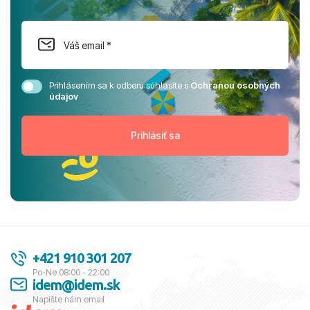
Prihlásením sa k odberu súhlasíte s
Ochranou osobných
údajov
+421 910 301 207
Po-Ne 08:00 - 22:00
idem@idem.sk
Napíšte nám email