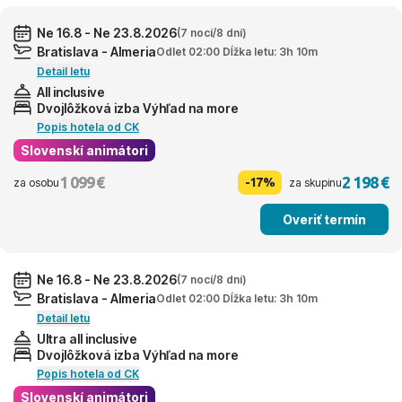
Ne 16.8 - Ne 23.8.2026
(7 nocí/8 dní)
Bratislava - Almeria
Odlet 02:00 Dĺžka letu: 3h 10m
Detail letu
All inclusive
Dvojlôžková izba Výhľad na more
Popis hotela od CK
Slovenskí animátori
1 099 €
2 198 €
-17%
za osobu
za skupinu
Overiť termín
Ne 16.8 - Ne 23.8.2026
(7 nocí/8 dní)
Bratislava - Almeria
Odlet 02:00 Dĺžka letu: 3h 10m
Detail letu
Ultra all inclusive
Dvojlôžková izba Výhľad na more
Popis hotela od CK
Slovenskí animátori