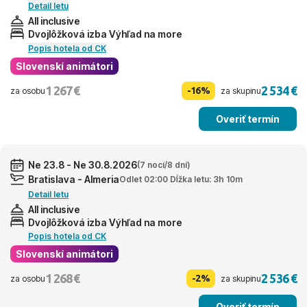
Detail letu
All inclusive
Dvojlôžková izba Výhľad na more
Popis hotela od CK
Slovenskí animátori
1 267 €
2 534 €
-16%
za osobu
za skupinu
Overiť termín
Ne 23.8 - Ne 30.8.2026
(7 nocí/8 dní)
Bratislava - Almeria
Odlet 02:00 Dĺžka letu: 3h 10m
Detail letu
All inclusive
Dvojlôžková izba Výhľad na more
Popis hotela od CK
Slovenskí animátori
1 268 €
2 536 €
-2%
za osobu
za skupinu
Overiť termín