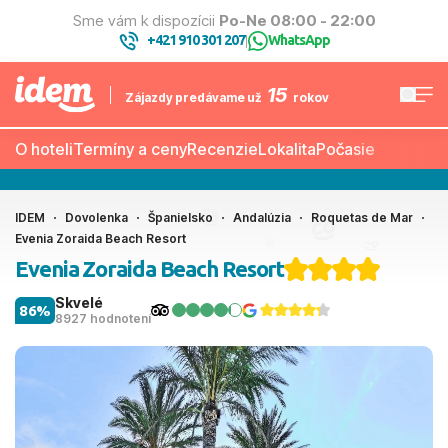
Sme vám k dispozícii
Po-Ne 08:00 - 22:00
+421 910 301 207
WhatsApp
|
15
Zájazdy predávame už
rokov
O hoteli
Termíny a ceny
Recenzie
Lokalita
Počasie
IDEM
Dovolenka
Španielsko
Andalúzia
Roquetas de Mar
Evenia Zoraida Beach Resort
Evenia Zoraida Beach Resort
Skvelé
86%
8927 hodnotení