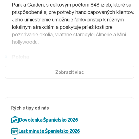
Park a Garden, s celkovým počtom 848 izieb, ktoré sú
prispôsobené aj pre potreby handicapovaných klientov.
Jeho umiestnenie umožňuje ľahký prístup k rôznym
lokálnym atrakciám a poskytuje príležitosti pre
poznávanie okolia, vrátane starobylej Almerie a Mini
hollywoodu.
Poloha
Hotel je situovaný priamo pri pobrežnej promenáde v
obľúbenom letovisku Roquetas de Mar, poskytujúc
Zobraziť viac
ľahký prístup k reštauráciám, barom a nákupným
možnostiam. Autobusová zastávka pri hoteli umožňuje
ľahké cestovanie do centra letoviska alebo na ďalšie
výlety.
Rýchle tipy od nás
Ubytovanie
Dovolenka Španielsko 2026
Ubytovanie zahŕňa štandardné izby s moderným
vybavením, ako je vlastné sociálne zariadenie,
Last minute Španielsko 2026
klimatizácia, TV, chladnička a trezor. Súčasťou