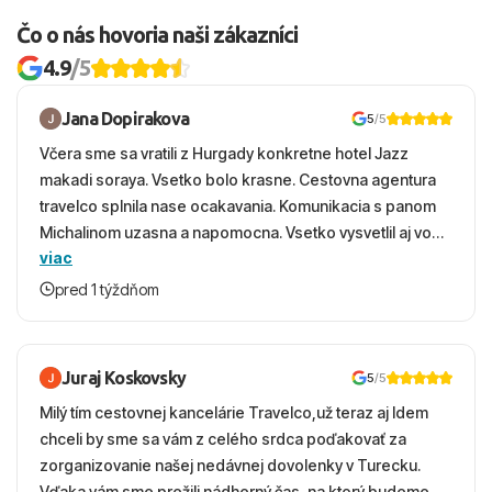
Čo o nás hovoria naši zákazníci
4.9
/5
Jana Dopirakova
5
/5
Včera sme sa vratili z Hurgady konkretne hotel Jazz
makadi soraya. Vsetko bolo krasne. Cestovna agentura
travelco splnila nase ocakavania. Komunikacia s panom
Michalinom uzasna a napomocna. Vsetko vysvetlil aj vo
viac
vecernych hodinach zaco sa ospravedlnujem. Hotel
krasny, cisty. Sluzby top. Strava, prostredie, more,
pred 1 týždňom
snorchlovanie. Dakujeme velmi pekne S pozdravom
Juraj Koskovsky
5
/5
Milý tím cestovnej kancelárie Travelco,už teraz aj Idem
chceli by sme sa vám z celého srdca poďakovať za
zorganizovanie našej nedávnej dovolenky v Turecku.
Vďaka vám sme prežili nádherný čas, na ktorý budeme