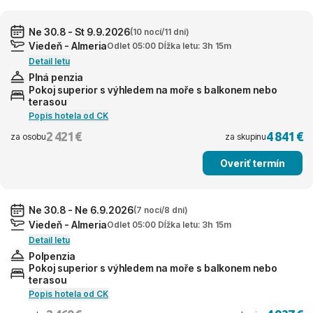
Ne 30.8 - St 9.9.2026
(10 nocí/11 dní)
Viedeň - Almeria
Odlet 05:00 Dĺžka letu: 3h 15m
Detail letu
Plná penzia
Pokoj superior s výhledem na moře s balkonem nebo
terasou
Popis hotela od CK
2 421 €
4 841 €
za osobu
za skupinu
Overiť termín
Ne 30.8 - Ne 6.9.2026
(7 nocí/8 dní)
Viedeň - Almeria
Odlet 05:00 Dĺžka letu: 3h 15m
Detail letu
Polpenzia
Pokoj superior s výhledem na moře s balkonem nebo
terasou
Popis hotela od CK