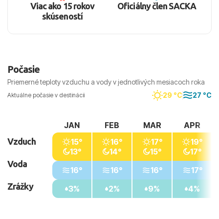
Viac ako 15 rokov
Oficiálny člen SACKA
skúseností
Počasie
Priemerné teploty vzduchu a vody v jednotlivých mesiacoch roka
29 °C
27 °C
Aktuálne počasie v destinácii
JAN
FEB
MAR
APR
Vzduch
15°
16°
17°
19°
13°
14°
15°
17°
Voda
16°
16°
16°
17°
Zrážky
3%
2%
9%
4%