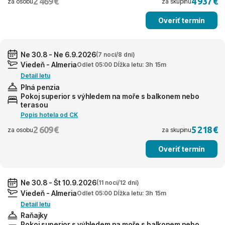
2 469 €
4 937 €
za osobu
za skupinu
Overiť termín
Ne 30.8 - Ne 6.9.2026
(7 nocí/8 dní)
Viedeň - Almeria
Odlet 05:00 Dĺžka letu: 3h 15m
Detail letu
Plná penzia
Pokoj superior s výhledem na moře s balkonem nebo
terasou
Popis hotela od CK
2 609 €
5 218 €
za osobu
za skupinu
Overiť termín
Ne 30.8 - Št 10.9.2026
(11 nocí/12 dní)
Viedeň - Almeria
Odlet 05:00 Dĺžka letu: 3h 15m
Detail letu
Raňajky
Pokoj superior s výhledem na moře s balkonem nebo