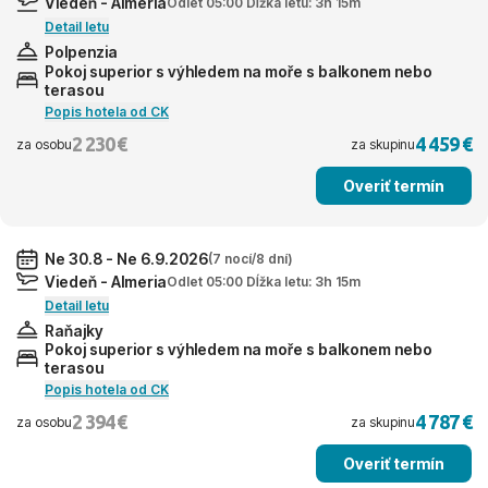
Viedeň - Almeria
Odlet 05:00 Dĺžka letu: 3h 15m
Detail letu
Polpenzia
Pokoj superior s výhledem na moře s balkonem nebo
terasou
Popis hotela od CK
2 230 €
4 459 €
za osobu
za skupinu
Overiť termín
Ne 30.8 - Ne 6.9.2026
(7 nocí/8 dní)
Viedeň - Almeria
Odlet 05:00 Dĺžka letu: 3h 15m
Detail letu
Raňajky
Pokoj superior s výhledem na moře s balkonem nebo
terasou
Popis hotela od CK
2 394 €
4 787 €
za osobu
za skupinu
Overiť termín