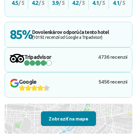
4.5
/ 5
4.2
/ 5
3.9
/ 5
4.2
/ 5
4.1
/ 5
4.1
/ 5
85%
Dovolenkárov odporúča tento hotel
(10192 recenzií od Google a Tripadvisor)
Tripadvisor
4736 recenzií
Google
5456 recenzií
Zobraziť na mape