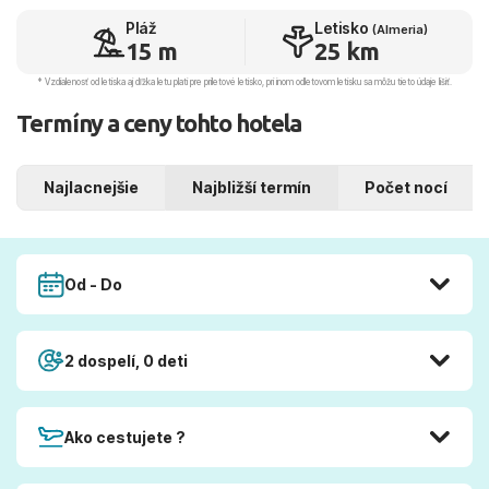
Pláž
Letisko
(Almeria)
15 m
25 km
* Vzdialenosť od letiska aj dľžka letu platí pre príletové letisko, pri inom odletovom letisku sa môžu tieto údaje líšiť.
Termíny a ceny tohto hotela
Najlacnejšie
Najbližší termín
Počet nocí
Od - Do
2 dospelí, 0 deti
Ako cestujete ?