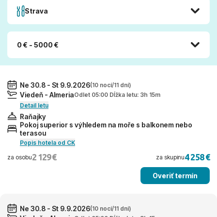
Strava
0 € - 5000 €
Ne 30.8 - St 9.9.2026
(10 nocí/11 dní)
Viedeň - Almeria
Odlet 05:00 Dĺžka letu: 3h 15m
Detail letu
Raňajky
Pokoj superior s výhledem na moře s balkonem nebo
terasou
Popis hotela od CK
2 129 €
4 258 €
za osobu
za skupinu
Overiť termín
Ne 30.8 - St 9.9.2026
(10 nocí/11 dní)