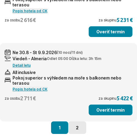
terasou
Popis hotela od CK
2 616 €
5 231 €
za osobu
za skupinu
Overiť termín
Ne 30.8 - St 9.9.2026
(10 nocí/11 dní)
Viedeň - Almeria
Odlet 05:00 Dĺžka letu: 3h 15m
Detail letu
All inclusive
Pokoj superior s výhledem na moře s balkonem nebo
terasou
Popis hotela od CK
2 711 €
5 422 €
za osobu
za skupinu
Overiť termín
1
2