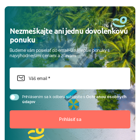
a prianím mnohých ďalších spokojných klientov, Juraj s
rodinou.
Nezmeškajte ani jednu dovolenkovú
ponuku
Budeme vám posielať do email-u najlepšie ponuky s
najvýhodnejšími cenami a zľavami
Prihlásením sa k odberu súhlasíte s
Ochranou osobných
údajov