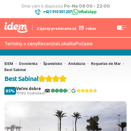
Sme vám k dispozícii
Po-Ne 08:00 - 22:00
+421 910 301 207
WhatsApp
|
15
Zájazdy predávame už
rokov
Termíny a ceny
Recenzie
Lokalita
Počasie
IDEM
Dovolenka
Španielsko
Andalúzia
Roquetas de Mar
Best Sabinal
Best Sabinal
Veľmi dobré
85%
10192 hodnotení