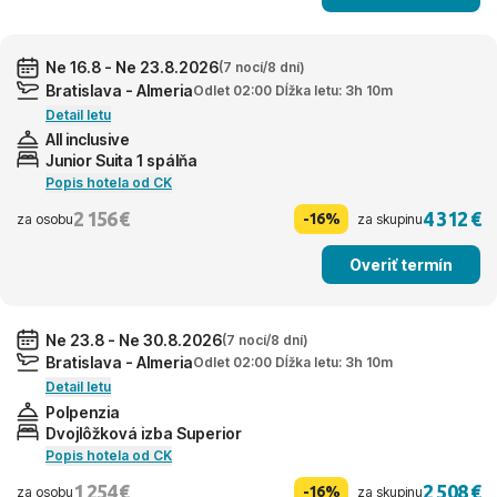
Ne 16.8 - Ne 23.8.2026
(7 nocí/8 dní)
Bratislava - Almeria
Odlet 02:00 Dĺžka letu: 3h 10m
Detail letu
All inclusive
Junior Suita 1 spálňa
Popis hotela od CK
2 156 €
4 312 €
-16%
za osobu
za skupinu
Overiť termín
Ne 23.8 - Ne 30.8.2026
(7 nocí/8 dní)
Bratislava - Almeria
Odlet 02:00 Dĺžka letu: 3h 10m
Detail letu
Polpenzia
Dvojlôžková izba Superior
Popis hotela od CK
1 254 €
2 508 €
-16%
za osobu
za skupinu