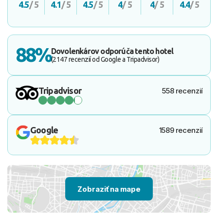
4.5
/ 5
4.1
/ 5
4.5
/ 5
4
/ 5
4
/ 5
4.4
/ 5
88%
Dovolenkárov odporúča tento hotel
(2147 recenzií od Google a Tripadvisor)
Tripadvisor
558 recenzií
Google
1589 recenzií
Zobraziť na mape