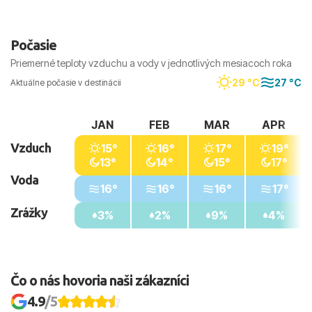
Počasie
Priemerné teploty vzduchu a vody v jednotlivých mesiacoch roka
29 °C
27 °C
Aktuálne počasie v destinácii
JAN
FEB
MAR
APR
Vzduch
15°
16°
17°
19°
13°
14°
15°
17°
Voda
16°
16°
16°
17°
Zrážky
3%
2%
9%
4%
Čo o nás hovoria naši zákazníci
4.9
/5