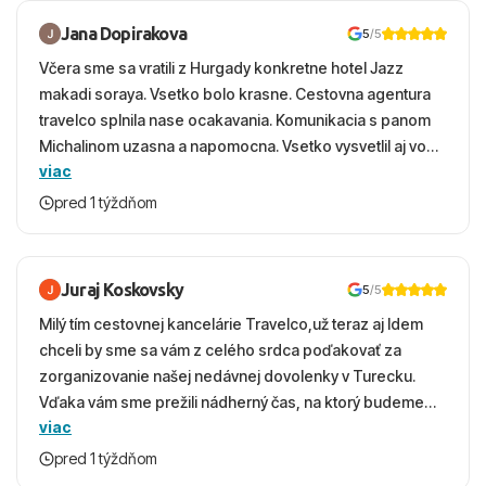
Jana Dopirakova
5
/5
Včera sme sa vratili z Hurgady konkretne hotel Jazz
makadi soraya. Vsetko bolo krasne. Cestovna agentura
travelco splnila nase ocakavania. Komunikacia s panom
Michalinom uzasna a napomocna. Vsetko vysvetlil aj vo
viac
vecernych hodinach zaco sa ospravedlnujem. Hotel
krasny, cisty. Sluzby top. Strava, prostredie, more,
pred 1 týždňom
snorchlovanie. Dakujeme velmi pekne S pozdravom
Juraj Koskovsky
5
/5
Milý tím cestovnej kancelárie Travelco,už teraz aj Idem
chceli by sme sa vám z celého srdca poďakovať za
zorganizovanie našej nedávnej dovolenky v Turecku.
Vďaka vám sme prežili nádherný čas, na ktorý budeme
viac
ešte dlho s úsmevom spomínať. ​Všetko prebehlo
absolútne hladko – od prvotného výberu zájazdu, cez
pred 1 týždňom
ochotnú komunikáciu, až po samotný transfer a pobyt. ​