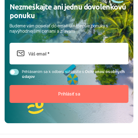
Nezmeškajte ani jednu dovolenkovú
ponuku
Budeme vám posielať do email-u najlepšie ponuky s
najvýhodnejšími cenami a zľavami
Prihlásením sa k odberu súhlasíte s
Ochranou osobných
údajov