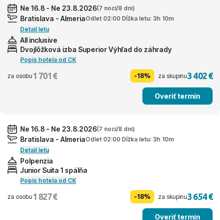
Ne 16.8 - Ne 23.8.2026
(7 nocí/8 dní)
Bratislava - Almeria
Odlet 02:00 Dĺžka letu: 3h 10m
Detail letu
All inclusive
Dvojlôžková izba Superior Výhľad do záhrady
Popis hotela od CK
1 701 €
3 402 €
-18%
za osobu
za skupinu
Overiť termín
Ne 16.8 - Ne 23.8.2026
(7 nocí/8 dní)
Bratislava - Almeria
Odlet 02:00 Dĺžka letu: 3h 10m
Detail letu
Polpenzia
Junior Suita 1 spálňa
Popis hotela od CK
1 827 €
3 654 €
-18%
za osobu
za skupinu
Overiť termín