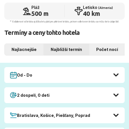
Pláž
Letisko
(Almeria)
500 m
40 km
* Vzdialenosť od letiska aj dľžka letu platí pre príletové letisko, pri inom odletovom letisku sa môžu tieto údaje líšiť.
Termíny a ceny tohto hotela
Najlacnejšie
Najbližší termín
Počet nocí
Od - Do
2 dospelí, 0 deti
Bratislava, Košice, Piešťany, Poprad