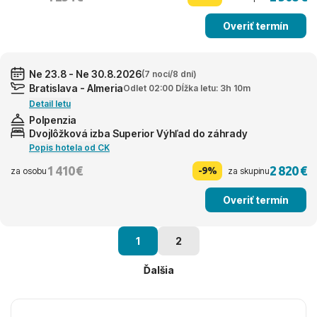
Overiť termín
Ne 23.8 - Ne 30.8.2026
(7 nocí/8 dní)
Bratislava - Almeria
Odlet 02:00 Dĺžka letu: 3h 10m
Detail letu
Polpenzia
Dvojlôžková izba Superior Výhľad do záhrady
Popis hotela od CK
1 410 €
2 820 €
-9%
za osobu
za skupinu
Overiť termín
1
2
Ďalšia