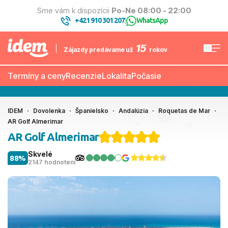
Sme vám k dispozícii
Po-Ne 08:00 - 22:00
+421 910 301 207
WhatsApp
|
15
Zájazdy predávame už
rokov
Termíny a ceny
Recenzie
Lokalita
Počasie
IDEM
Dovolenka
Španielsko
Andalúzia
Roquetas de Mar
AR Golf Almerimar
AR Golf Almerimar
Skvelé
88%
2147 hodnotení