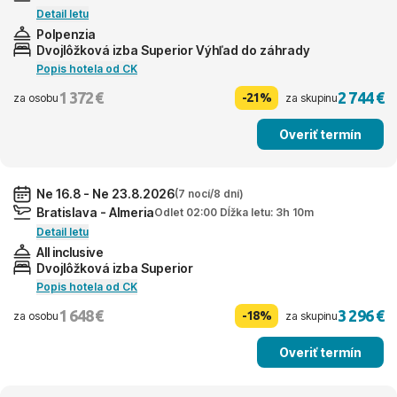
Detail letu
Polpenzia
Dvojlôžková izba Superior Výhľad do záhrady
Popis hotela od CK
1 372 €
2 744 €
-21%
za osobu
za skupinu
Overiť termín
Ne 16.8 - Ne 23.8.2026
(7 nocí/8 dní)
Bratislava - Almeria
Odlet 02:00 Dĺžka letu: 3h 10m
Detail letu
All inclusive
Dvojlôžková izba Superior
Popis hotela od CK
1 648 €
3 296 €
-18%
za osobu
za skupinu
Overiť termín