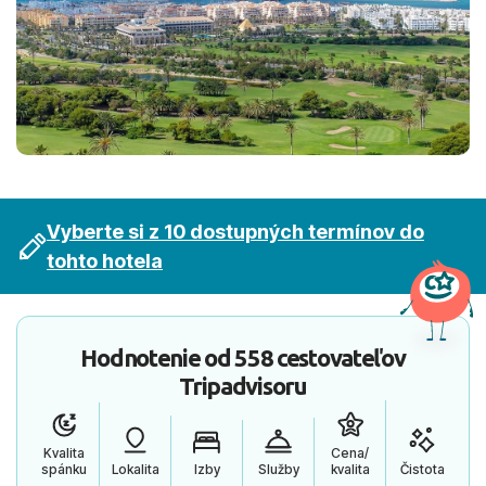
Vyberte si z 10 dostupných termínov do
tohto hotela
Hodnotenie od
558 cestovateľov
Tripadvisoru
Kvalita
Cena/
spánku
Lokalita
Izby
Služby
kvalita
Čistota