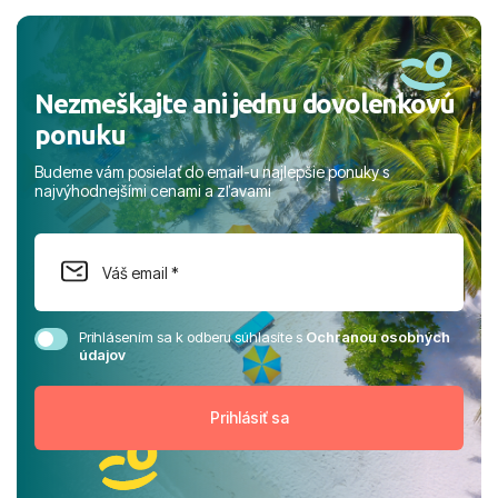
a prianím mnohých ďalších spokojných klientov, Juraj s
rodinou.
Nezmeškajte ani jednu dovolenkovú
ponuku
Budeme vám posielať do email-u najlepšie ponuky s
najvýhodnejšími cenami a zľavami
Prihlásením sa k odberu súhlasíte s
Ochranou osobných
údajov