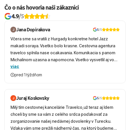
Čo o nás hovoria naši zákazníci
4.9
/5
Jana Dopirakova
5
/5
Včera sme sa vratili z Hurgady konkretne hotel Jazz
makadi soraya. Vsetko bolo krasne. Cestovna agentura
travelco splnila nase ocakavania. Komunikacia s panom
Michalinom uzasna a napomocna. Vsetko vysvetlil aj vo
viac
vecernych hodinach zaco sa ospravedlnujem. Hotel
krasny, cisty. Sluzby top. Strava, prostredie, more,
pred 1 týždňom
snorchlovanie. Dakujeme velmi pekne S pozdravom
Juraj Koskovsky
5
/5
Milý tím cestovnej kancelárie Travelco,už teraz aj Idem
chceli by sme sa vám z celého srdca poďakovať za
zorganizovanie našej nedávnej dovolenky v Turecku.
Vďaka vám sme prežili nádherný čas, na ktorý budeme