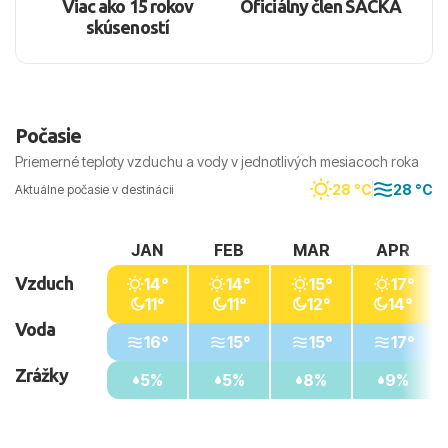
Viac ako 15 rokov
Oficiálny člen SACKA
skúseností
Počasie
Priemerné teploty vzduchu a vody v jednotlivých mesiacoch roka
28 °C
28 °C
Aktuálne počasie v destinácii
JAN
FEB
MAR
APR
Vzduch
14°
14°
15°
17°
11°
11°
12°
14°
Voda
16°
15°
15°
17°
Zrážky
5%
5%
8%
9%