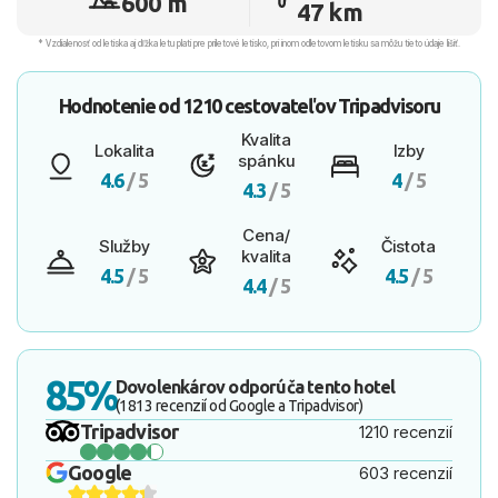
600 m
47 km
* Vzdialenosť od letiska aj dľžka letu platí pre príletové letisko, pri inom odletovom letisku sa môžu tieto údaje líšiť.
Hodnotenie od
1210 cestovateľov
Tripadvisoru
Kvalita
Lokalita
Izby
spánku
4.6
/ 5
4
/ 5
4.3
/ 5
Cena/
Služby
Čistota
kvalita
4.5
/ 5
4.5
/ 5
4.4
/ 5
85%
Dovolenkárov odporúča tento hotel
(1813 recenzií od Google a Tripadvisor)
Tripadvisor
1210 recenzií
Google
603 recenzií