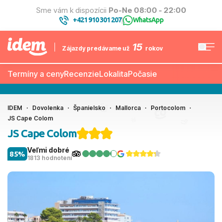
Sme vám k dispozícii
Po-Ne 08:00 - 22:00
+421 910 301 207
WhatsApp
|
15
Zájazdy predávame už
rokov
Termíny a ceny
Recenzie
Lokalita
Počasie
IDEM
Dovolenka
Španielsko
Mallorca
Portocolom
JS Cape Colom
JS Cape Colom
Veľmi dobré
85%
1813 hodnotení