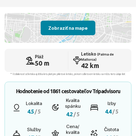
Zobraziť na mape
Letisko
(Palma de
Pláž
Mallorca)
50 m
42 km
* Vzdialenosť od letiska aj dľžka letu platí pre príletové letisko, pri inom odletovom letisku sa môžu tieto údaje líšiť.
Hodnotenie od
1861 cestovateľov
Tripadvisoru
Kvalita
Lokalita
Izby
spánku
4.5
/ 5
4.4
/ 5
4.2
/ 5
Cena/
Služby
Čistota
kvalita