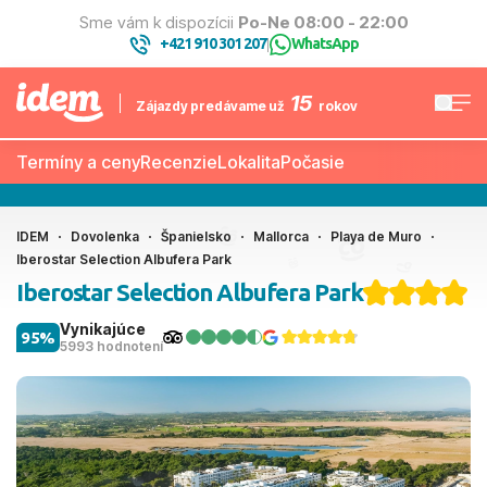
Sme vám k dispozícii
Po-Ne 08:00 - 22:00
+421 910 301 207
WhatsApp
|
15
Zájazdy predávame už
rokov
Termíny a ceny
Recenzie
Lokalita
Počasie
IDEM
Dovolenka
Španielsko
Mallorca
Playa de Muro
Iberostar Selection Albufera Park
Iberostar Selection Albufera Park
Vynikajúce
95%
5993 hodnotení