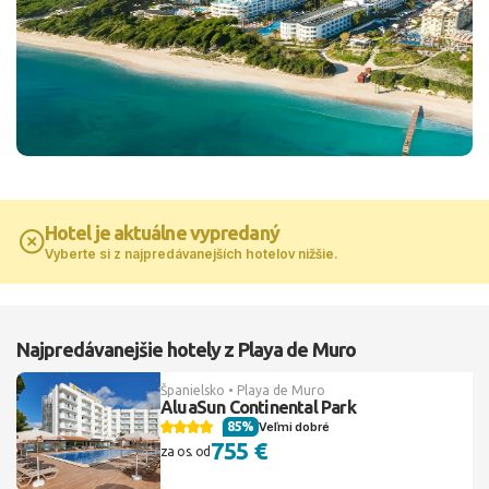
Hotel je aktuálne vypredaný
Vyberte si z najpredávanejších hotelov nižšie.
Najpredávanejšie hotely z Playa de Muro
Španielsko • Playa de Muro
AluaSun Continental Park
85%
Veľmi dobré
755 €
za os. od