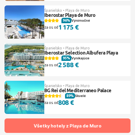
Španielsko • Playa de Muro
Iberostar Playa de Muro
96%
Výnimočné
1 175 €
za os. od
Španielsko • Playa de Muro
Iberostar Selection Albufera Playa
95%
Vynikajúce
2 588 €
za os. od
Španielsko • Playa de Muro
BG Rei del Mediterraneo Palace
89%
Skvelé
808 €
za os. od
Všetky hotely z Playa de Muro