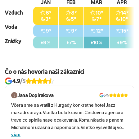
JAN
FEB
MAR
APR
Vzduch
6°
8°
10°
14°
3°
5°
7°
10°
Voda
9°
9°
12°
15°
Zrážky
9%
7%
10%
9%
Čo o nás hovoria naši zákazníci
4.9
/5
Jana Dopirakova
5
/5
Včera sme sa vratili z Hurgady konkretne hotel Jazz
makadi soraya. Vsetko bolo krasne. Cestovna agentura
travelco splnila nase ocakavania. Komunikacia s panom
Michalinom uzasna a napomocna. Vsetko vysvetlil aj vo
viac
vecernych hodinach zaco sa ospravedlnujem. Hotel