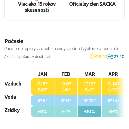
Viac ako 15 rokov
Oficiálny člen SACKA
skúseností
Počasie
Priemerné teploty vzduchu a vody v jednotlivých mesiacoch roka
26 °C
27 °C
Aktuálne počasie v destinácii
JAN
FEB
MAR
APR
Vzduch
6°
8°
10°
14°
3°
5°
7°
10°
Voda
9°
9°
12°
15°
Zrážky
9%
7%
10%
9%