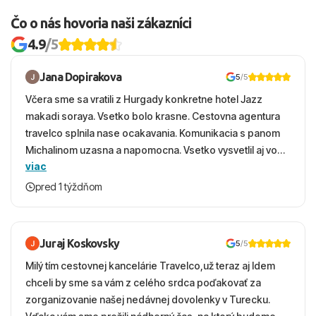
Čo o nás hovoria naši zákazníci
4.9
/5
Jana Dopirakova
5
/5
Včera sme sa vratili z Hurgady konkretne hotel Jazz
makadi soraya. Vsetko bolo krasne. Cestovna agentura
travelco splnila nase ocakavania. Komunikacia s panom
Michalinom uzasna a napomocna. Vsetko vysvetlil aj vo
viac
vecernych hodinach zaco sa ospravedlnujem. Hotel
krasny, cisty. Sluzby top. Strava, prostredie, more,
pred 1 týždňom
snorchlovanie. Dakujeme velmi pekne S pozdravom
Juraj Koskovsky
5
/5
Milý tím cestovnej kancelárie Travelco,už teraz aj Idem
chceli by sme sa vám z celého srdca poďakovať za
zorganizovanie našej nedávnej dovolenky v Turecku.