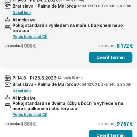
Bratislava - Palma de Mallorca
Odlet 12:00 Dĺžka letu: 2h 30m
Detail letu
All inclusive
Pokoj standard s výhledem na moře s balkonem nebo
terasou
Popis hotela od CK
4 086 €
8 172 €
za osobu
za skupinu
Overiť termín
Pi 14.8 - Pi 28.8.2026
(14 nocí/15 dní)
Bratislava - Palma de Mallorca
Odlet 12:00 Dĺžka letu: 2h 30m
Detail letu
All inclusive
Pokoj standard se dvěma lůžky s bočním výhledem na
moře s balkonem nebo terasou
Popis hotela od CK
4 884 €
9 767 €
za osobu
za skupinu
Overiť termín