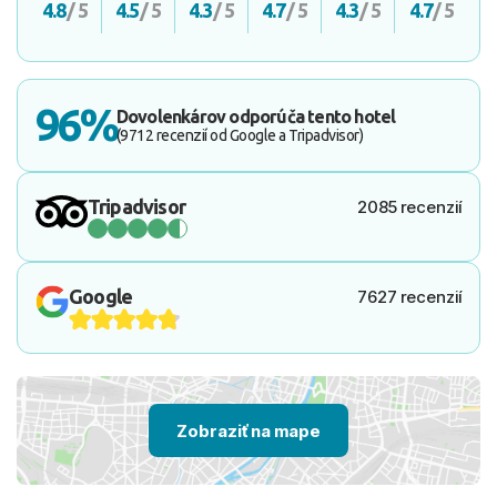
4.8
/ 5
4.5
/ 5
4.3
/ 5
4.7
/ 5
4.3
/ 5
4.7
/ 5
96%
Dovolenkárov odporúča tento hotel
(9712 recenzií od Google a Tripadvisor)
Tripadvisor
2085 recenzií
Google
7627 recenzií
Zobraziť na mape