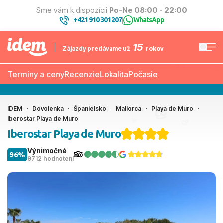
Sme vám k dispozícii
Po-Ne 08:00 - 22:00
+421 910 301 207
WhatsApp
|
15
Zájazdy predávame už
rokov
Termíny a ceny
Recenzie
Lokalita
Počasie
IDEM
Dovolenka
Španielsko
Mallorca
Playa de Muro
Iberostar Playa de Muro
Iberostar Playa de Muro
Výnimočné
96%
9712 hodnotení