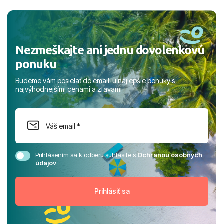
a prianím mnohých ďalších spokojných klientov, Juraj s
rodinou.
Nezmeškajte ani jednu dovolenkovú
ponuku
Budeme vám posielať do email-u najlepšie ponuky s
najvýhodnejšími cenami a zľavami
Prihlásením sa k odberu súhlasíte s
Ochranou osobných
údajov