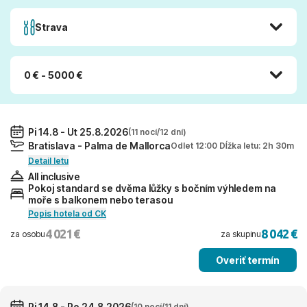
Strava
0 € - 5000 €
Pi 14.8 - Ut 25.8.2026
(11 nocí/12 dní)
Bratislava - Palma de Mallorca
Odlet 12:00 Dĺžka letu: 2h 30m
Detail letu
All inclusive
Pokoj standard se dvěma lůžky s bočním výhledem na
moře s balkonem nebo terasou
Popis hotela od CK
4 021 €
8 042 €
za osobu
za skupinu
Overiť termín
Pi 14.8 - Po 24.8.2026
(10 nocí/11 dní)