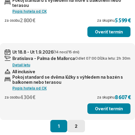
Pokoj standard s výhledem na moře s balkonem nebo
terasou
Popis hotela od CK
2 800 €
5 599 €
za osobu
za skupinu
Overiť termín
Ut 18.8 - Ut 1.9.2026
(14 nocí/15 dní)
Bratislava - Palma de Mallorca
Odlet 07:00 Dĺžka letu: 2h 30m
Detail letu
All inclusive
Pokoj standard se dvěma lůžky s výhledem na bazén s
balkonem nebo terasou
Popis hotela od CK
4 304 €
8 607 €
za osobu
za skupinu
Overiť termín
1
2