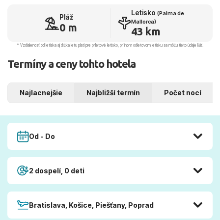
Letisko
(Palma de
Pláž
Mallorca)
0 m
43 km
* Vzdialenosť od letiska aj dľžka letu platí pre príletové letisko, pri inom odletovom letisku sa môžu tieto údaje líšiť.
Termíny a ceny tohto hotela
Najlacnejšie
Najbližší termín
Počet nocí
Od - Do
2 dospelí, 0 deti
Bratislava, Košice, Piešťany, Poprad