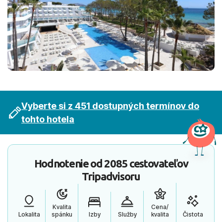
Vyberte si z 451 dostupných termínov do
tohto hotela
Hodnotenie od
2085 cestovateľov
Tripadvisoru
Kvalita
Cena/
Lokalita
spánku
Izby
Služby
kvalita
Čistota