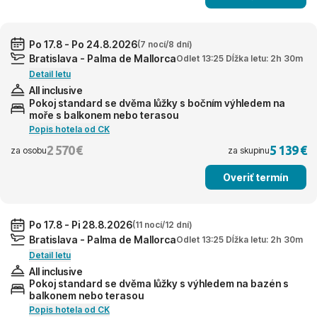
Po 17.8 - Po 24.8.2026
(7 nocí/8 dní)
Bratislava - Palma de Mallorca
Odlet 13:25 Dĺžka letu: 2h 30m
Detail letu
All inclusive
Pokoj standard se dvěma lůžky s bočním výhledem na
moře s balkonem nebo terasou
Popis hotela od CK
2 570 €
5 139 €
za osobu
za skupinu
Overiť termín
Po 17.8 - Pi 28.8.2026
(11 nocí/12 dní)
Bratislava - Palma de Mallorca
Odlet 13:25 Dĺžka letu: 2h 30m
Detail letu
All inclusive
Pokoj standard se dvěma lůžky s výhledem na bazén s
balkonem nebo terasou
Popis hotela od CK