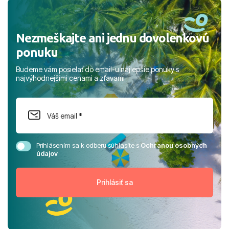
rodinou.
Nezmeškajte ani jednu dovolenkovú
ponuku
Budeme vám posielať do email-u najlepšie ponuky s
najvýhodnejšími cenami a zľavami
Prihlásením sa k odberu súhlasíte s
Ochranou osobných
údajov