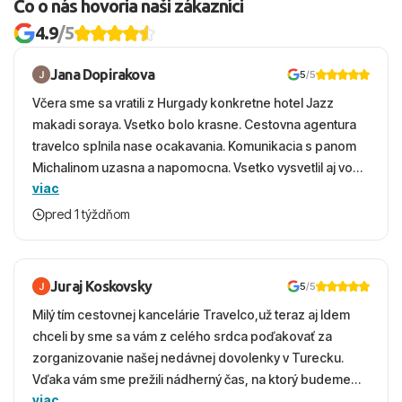
Čo o nás hovoria naši zákazníci
4.9
/5
Jana Dopirakova
5
/5
Včera sme sa vratili z Hurgady konkretne hotel Jazz
makadi soraya. Vsetko bolo krasne. Cestovna agentura
travelco splnila nase ocakavania. Komunikacia s panom
Michalinom uzasna a napomocna. Vsetko vysvetlil aj vo
viac
vecernych hodinach zaco sa ospravedlnujem. Hotel
krasny, cisty. Sluzby top. Strava, prostredie, more,
pred 1 týždňom
snorchlovanie. Dakujeme velmi pekne S pozdravom
Juraj Koskovsky
5
/5
Milý tím cestovnej kancelárie Travelco,už teraz aj Idem
chceli by sme sa vám z celého srdca poďakovať za
zorganizovanie našej nedávnej dovolenky v Turecku.
Vďaka vám sme prežili nádherný čas, na ktorý budeme
viac
ešte dlho s úsmevom spomínať. ​Všetko prebehlo