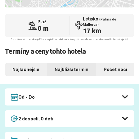
Letisko
(Palma de
Pláž
Mallorca)
0 m
17 km
* Vzdialenosť od letiska aj dľžka letu platí pre príletové letisko, pri inom odletovom letisku sa môžu tieto údaje líšiť.
Termíny a ceny tohto hotela
Najlacnejšie
Najbližší termín
Počet nocí
Od - Do
2 dospelí, 0 deti