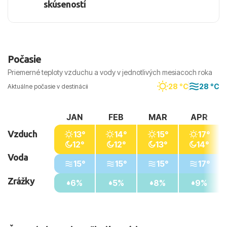
skúseností
Počasie
Priemerné teploty vzduchu a vody v jednotlivých mesiacoch roka
28 °C
28 °C
Aktuálne počasie v destinácii
JAN
FEB
MAR
APR
Vzduch
13°
14°
15°
17°
12°
12°
13°
14°
Voda
15°
15°
15°
17°
Zrážky
6%
5%
8%
9%