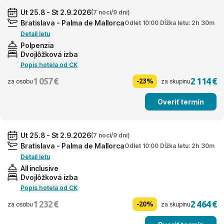
Ut 25.8 - St 2.9.2026
(7 nocí/9 dní)
Bratislava - Palma de Mallorca
Odlet 10:00 Dĺžka letu: 2h 30m
Detail letu
Polpenzia
Dvojlôžková izba
Popis hotela od CK
1 057 €
2 114 €
-23%
za osobu
za skupinu
Overiť termín
Ut 25.8 - St 2.9.2026
(7 nocí/9 dní)
Bratislava - Palma de Mallorca
Odlet 10:00 Dĺžka letu: 2h 30m
Detail letu
All inclusive
Dvojlôžková izba
Popis hotela od CK
1 232 €
2 464 €
-20%
za osobu
za skupinu