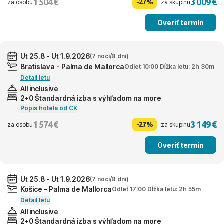
1 504 €
3 009 €
-27%
za osobu
za skupinu
Overiť termín
Ut 25.8 - Ut 1.9.2026
(7 nocí/8 dní)
Bratislava - Palma de Mallorca
Odlet 10:00 Dĺžka letu: 2h 30m
Detail letu
All inclusive
2+0 Štandardná izba s výhľadom na more
Popis hotela od CK
1 574 €
3 149 €
-27%
za osobu
za skupinu
Overiť termín
Ut 25.8 - Ut 1.9.2026
(7 nocí/8 dní)
Košice - Palma de Mallorca
Odlet 17:00 Dĺžka letu: 2h 55m
Detail letu
All inclusive
2+0 Štandardná izba s výhľadom na more