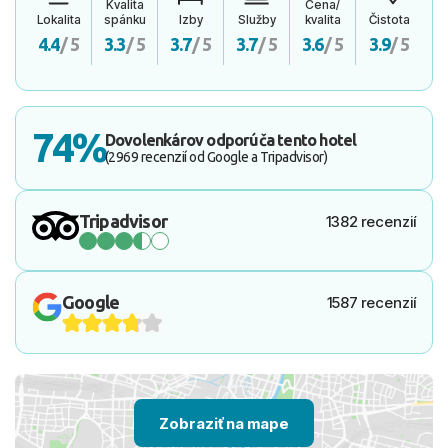
Kvalita
Cena/
Lokalita
spánku
Izby
Služby
kvalita
Čistota
4.4
/ 5
3.3
/ 5
3.7
/ 5
3.7
/ 5
3.6
/ 5
3.9
/ 5
74%
Dovolenkárov odporúča tento hotel
(2969 recenzií od Google a Tripadvisor)
Tripadvisor
1382 recenzií
Google
1587 recenzií
Zobraziť na mape