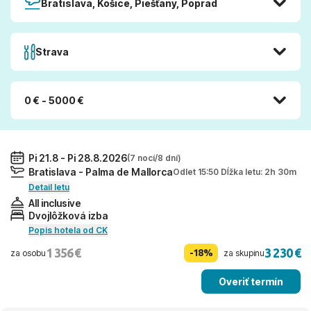
Bratislava, Košice, Piešťany, Poprad
Strava
0 € - 5000 €
Pi 21.8 - Pi 28.8.2026
(7 nocí/8 dní)
Bratislava - Palma de Mallorca
Odlet 15:50 Dĺžka letu: 2h 30m
Detail letu
All inclusive
Dvojlôžková izba
Popis hotela od CK
1 356 €
3 230 €
-18%
za osobu
za skupinu
Overiť termín