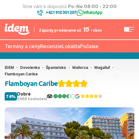
Sme vám k dispozícii
Po-Ne 08:00 - 22:00
+421 910 301 207
WhatsApp
|
15
Zájazdy predávame už
rokov
Termíny a ceny
Recenzie
Lokalita
Počasie
IDEM
Dovolenka
Španielsko
Mallorca
Magalluf
Flamboyan Caribe
Flamboyan Caribe
Dobré
74%
2969 hodnotení