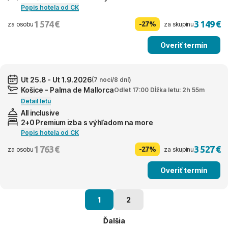
Popis hotela od CK
1 574 €
3 149 €
-27%
za osobu
za skupinu
Overiť termín
Ut 25.8 - Ut 1.9.2026
(7 nocí/8 dní)
Košice - Palma de Mallorca
Odlet 17:00 Dĺžka letu: 2h 55m
Detail letu
All inclusive
2+0 Premium izba s výhľadom na more
Popis hotela od CK
1 763 €
3 527 €
-27%
za osobu
za skupinu
Overiť termín
1
2
Ďalšia