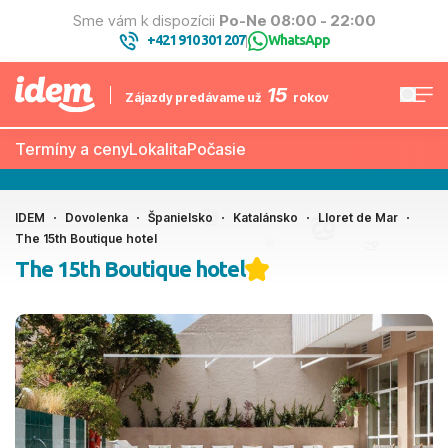
Sme vám k dispozícii
Po-Ne 08:00 - 22:00
+421 910 301 207
WhatsApp
|
15
Zájazdy predávame už
rokov
Termíny a ceny
Lokalita
Počasie
IDEM
Dovolenka
Španielsko
Katalánsko
Lloret de Mar
The 15th Boutique hotel
The 15th Boutique hotel