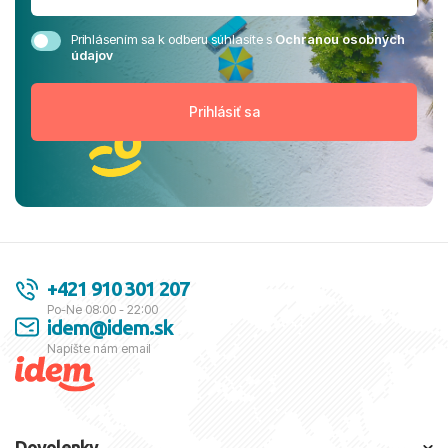
Prihlásením sa k odberu súhlasíte s
Ochranou osobných
údajov
+421 910 301 207
Po-Ne 08:00 - 22:00
idem@idem.sk
Napíšte nám email
Dovolenky