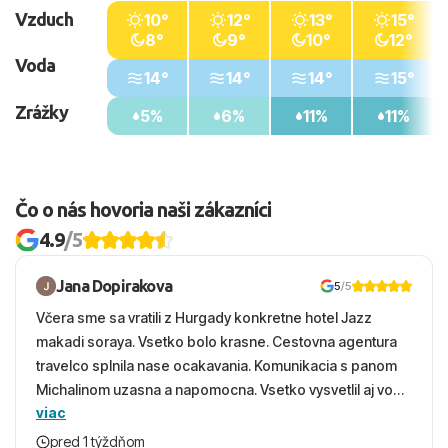
Vzduch
10°
12°
13°
15°
8°
9°
10°
12°
Voda
14°
14°
14°
15°
Zrážky
5%
6%
11%
11%
Čo o nás hovoria naši zákazníci
4.9
/5
Jana Dopirakova
5
/5
Včera sme sa vratili z Hurgady konkretne hotel Jazz
makadi soraya. Vsetko bolo krasne. Cestovna agentura
travelco splnila nase ocakavania. Komunikacia s panom
Michalinom uzasna a napomocna. Vsetko vysvetlil aj vo
viac
vecernych hodinach zaco sa ospravedlnujem. Hotel
krasny, cisty. Sluzby top. Strava, prostredie, more,
pred 1 týždňom