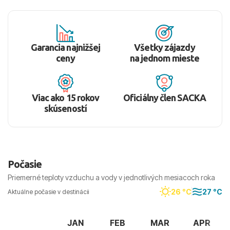
Garancia najnižšej
Všetky zájazdy
ceny
na jednom mieste
Viac ako 15 rokov
Oficiálny člen SACKA
skúseností
Počasie
Priemerné teploty vzduchu a vody v jednotlivých mesiacoch roka
26 °C
27 °C
Aktuálne počasie v destinácii
JAN
FEB
MAR
APR