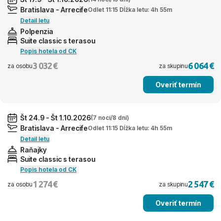
Bratislava - Arrecife
Odlet 11:15 Dĺžka letu: 4h 55m
Detail letu
Polpenzia
Suite classic s terasou
Popis hotela od CK
3 032 €
6 064 €
za osobu
za skupinu
Overiť termín
Št 24.9 - Št 1.10.2026
(7 nocí/8 dní)
Bratislava - Arrecife
Odlet 11:15 Dĺžka letu: 4h 55m
Detail letu
Raňajky
Suite classic s terasou
Popis hotela od CK
1 274 €
2 547 €
za osobu
za skupinu
Overiť termín