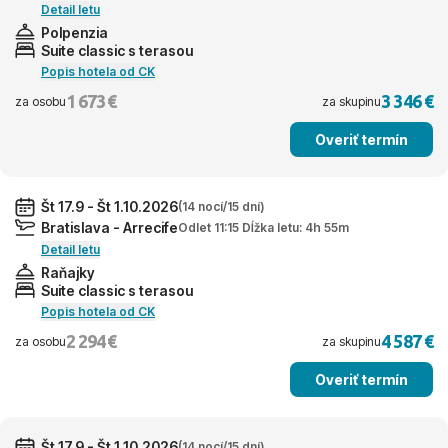
Detail letu
Polpenzia
Suite classic s terasou
Popis hotela od CK
1 673 €
3 346 €
za osobu
za skupinu
Overiť termín
Št 17.9 - Št 1.10.2026
(14 nocí/15 dní)
Bratislava - Arrecife
Odlet 11:15 Dĺžka letu: 4h 55m
Detail letu
Raňajky
Suite classic s terasou
Popis hotela od CK
2 294 €
4 587 €
za osobu
za skupinu
Overiť termín
Št 17.9 - Št 1.10.2026
(14 nocí/15 dní)