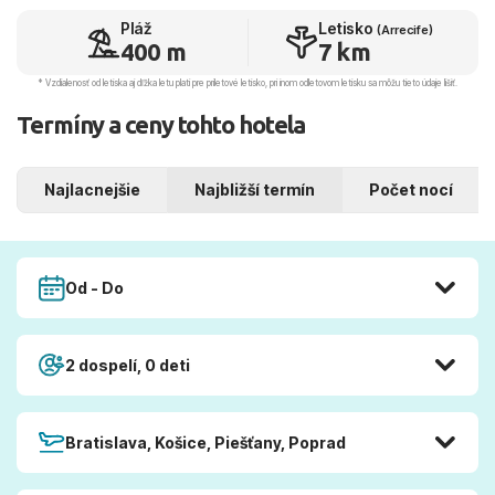
Pláž
Letisko
(Arrecife)
400 m
7 km
* Vzdialenosť od letiska aj dľžka letu platí pre príletové letisko, pri inom odletovom letisku sa môžu tieto údaje líšiť.
Termíny a ceny tohto hotela
Najlacnejšie
Najbližší termín
Počet nocí
Od - Do
2 dospelí, 0 deti
Bratislava, Košice, Piešťany, Poprad