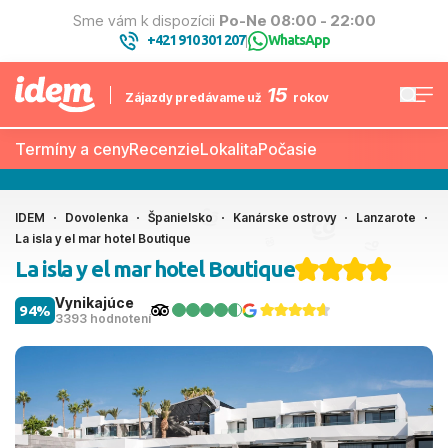
Sme vám k dispozícii
Po-Ne 08:00 - 22:00
+421 910 301 207
WhatsApp
|
15
Zájazdy predávame už
rokov
Termíny a ceny
Recenzie
Lokalita
Počasie
IDEM
Dovolenka
Španielsko
Kanárske ostrovy
Lanzarote
La isla y el mar hotel Boutique
La isla y el mar hotel Boutique
Vynikajúce
94%
3393 hodnotení