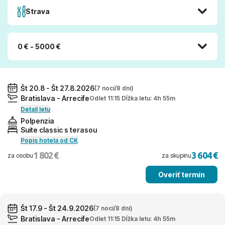
Strava
0 € - 5000 €
Št 20.8 - Št 27.8.2026
(7 nocí/8 dní)
Bratislava - Arrecife
Odlet 11:15 Dĺžka letu: 4h 55m
Detail letu
Polpenzia
Suite classic s terasou
Popis hotela od CK
1 802 €
3 604 €
za osobu
za skupinu
Overiť termín
Št 17.9 - Št 24.9.2026
(7 nocí/8 dní)
Bratislava - Arrecife
Odlet 11:15 Dĺžka letu: 4h 55m