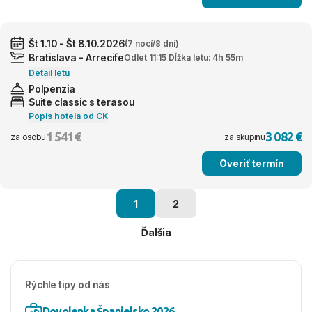
Št 1.10 - Št 8.10.2026
(7 nocí/8 dní)
Bratislava - Arrecife
Odlet 11:15 Dĺžka letu: 4h 55m
Detail letu
Polpenzia
Suite classic s terasou
Popis hotela od CK
1 541 €
3 082 €
za osobu
za skupinu
Overiť termín
1
2
Ďalšia
Rýchle tipy od nás
Dovolenka Španielsko 2026