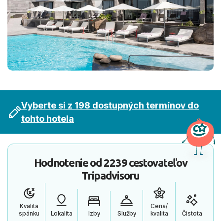
Vyberte si z 198 dostupných termínov do
tohto hotela
Hodnotenie od
2239 cestovateľov
Tripadvisoru
Kvalita
Cena/
spánku
Lokalita
Izby
Služby
kvalita
Čistota