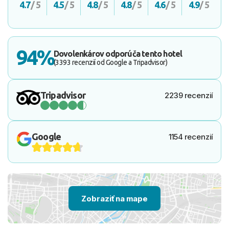
4.7
/ 5
4.5
/ 5
4.8
/ 5
4.8
/ 5
4.6
/ 5
4.9
/ 5
94%
Dovolenkárov odporúča tento hotel
(3393 recenzií od Google a Tripadvisor)
Tripadvisor
2239 recenzií
Google
1154 recenzií
Zobraziť na mape