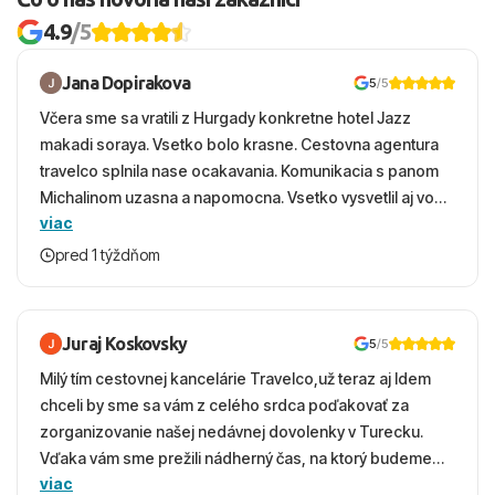
4.9
/5
Jana Dopirakova
5
/5
Včera sme sa vratili z Hurgady konkretne hotel Jazz
makadi soraya. Vsetko bolo krasne. Cestovna agentura
travelco splnila nase ocakavania. Komunikacia s panom
Michalinom uzasna a napomocna. Vsetko vysvetlil aj vo
viac
vecernych hodinach zaco sa ospravedlnujem. Hotel
krasny, cisty. Sluzby top. Strava, prostredie, more,
pred 1 týždňom
snorchlovanie. Dakujeme velmi pekne S pozdravom
Juraj Koskovsky
5
/5
Milý tím cestovnej kancelárie Travelco,už teraz aj Idem
chceli by sme sa vám z celého srdca poďakovať za
zorganizovanie našej nedávnej dovolenky v Turecku.
Vďaka vám sme prežili nádherný čas, na ktorý budeme
viac
ešte dlho s úsmevom spomínať. ​Všetko prebehlo