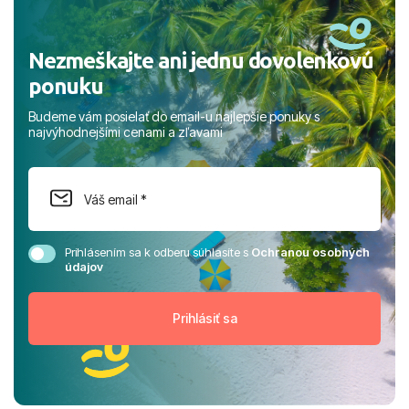
Nezmeškajte ani jednu dovolenkovú
ponuku
Budeme vám posielať do email-u najlepšie ponuky s
najvýhodnejšími cenami a zľavami
Prihlásením sa k odberu súhlasíte s
Ochranou osobných
údajov