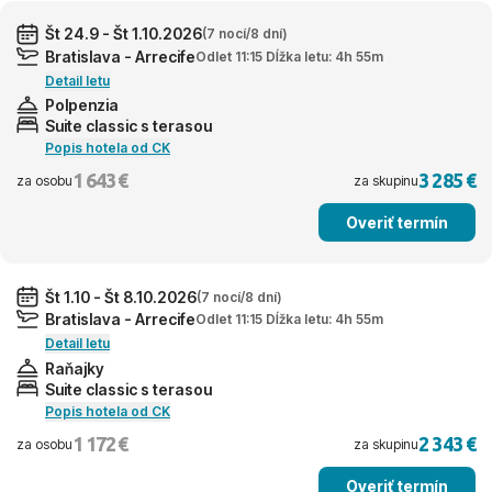
Št 24.9 - Št 1.10.2026
(7 nocí/8 dní)
Bratislava - Arrecife
Odlet 11:15 Dĺžka letu: 4h 55m
Detail letu
Polpenzia
Suite classic s terasou
Popis hotela od CK
1 643 €
3 285 €
za osobu
za skupinu
Overiť termín
Št 1.10 - Št 8.10.2026
(7 nocí/8 dní)
Bratislava - Arrecife
Odlet 11:15 Dĺžka letu: 4h 55m
Detail letu
Raňajky
Suite classic s terasou
Popis hotela od CK
1 172 €
2 343 €
za osobu
za skupinu
Overiť termín