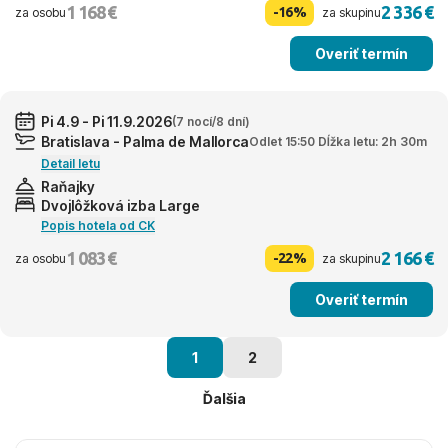
1 168 €
2 336 €
-16%
za osobu
za skupinu
Overiť termín
Pi 4.9 - Pi 11.9.2026
(7 nocí/8 dní)
Bratislava - Palma de Mallorca
Odlet 15:50 Dĺžka letu: 2h 30m
Detail letu
Raňajky
Dvojlôžková izba Large
Popis hotela od CK
1 083 €
2 166 €
-22%
za osobu
za skupinu
Overiť termín
1
2
Ďalšia