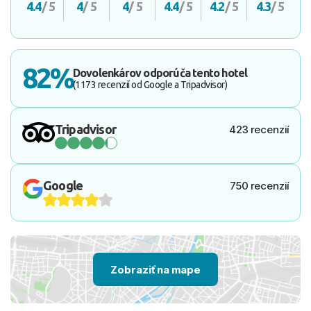
4.4
/ 5
4
/ 5
4
/ 5
4.4
/ 5
4.2
/ 5
4.3
/ 5
82%
Dovolenkárov odporúča tento hotel
(1173 recenzií od Google a Tripadvisor)
Tripadvisor
423 recenzií
Google
750 recenzií
Zobraziť na mape