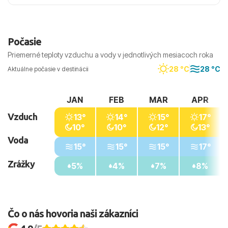
Počasie
Priemerné teploty vzduchu a vody v jednotlivých mesiacoch roka
28 °C
28 °C
Aktuálne počasie v destinácii
JAN
FEB
MAR
APR
Vzduch
13°
14°
15°
17°
10°
10°
12°
13°
Voda
15°
15°
15°
17°
Zrážky
5%
4%
7%
8%
Čo o nás hovoria naši zákazníci