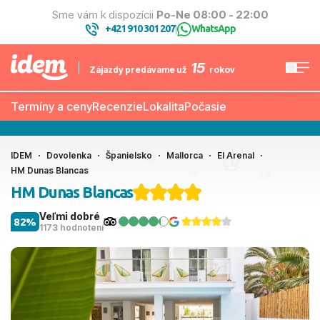
Sme vám k dispozícii
Po-Ne 08:00 - 22:00
+421 910 301 207
WhatsApp
|
15
Zájazdy predávame už
rokov
Termíny a ceny
Recenzie
Lokalita
Počasie
IDEM
Dovolenka
Španielsko
Mallorca
El Arenal
HM Dunas Blancas
HM Dunas Blancas
Veľmi dobré
82%
1173 hodnotení