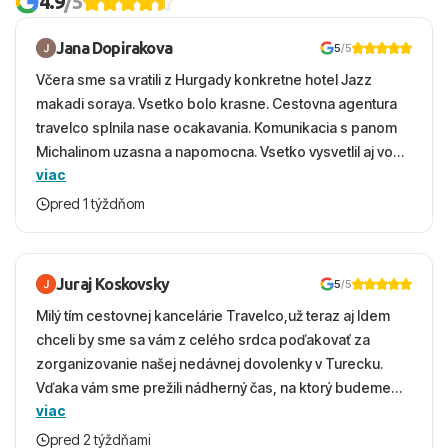
4.9
/5
Jana Dopirakova
5
/5
Včera sme sa vratili z Hurgady konkretne hotel Jazz
makadi soraya. Vsetko bolo krasne. Cestovna agentura
travelco splnila nase ocakavania. Komunikacia s panom
Michalinom uzasna a napomocna. Vsetko vysvetlil aj vo
viac
vecernych hodinach zaco sa ospravedlnujem. Hotel
krasny, cisty. Sluzby top. Strava, prostredie, more,
pred 1 týždňom
snorchlovanie. Dakujeme velmi pekne S pozdravom
Juraj Koskovsky
5
/5
Milý tím cestovnej kancelárie Travelco,už teraz aj Idem
chceli by sme sa vám z celého srdca poďakovať za
zorganizovanie našej nedávnej dovolenky v Turecku.
Vďaka vám sme prežili nádherný čas, na ktorý budeme
viac
ešte dlho s úsmevom spomínať. ​Všetko prebehlo
absolútne hladko – od prvotného výberu zájazdu, cez
pred 2 týždňami