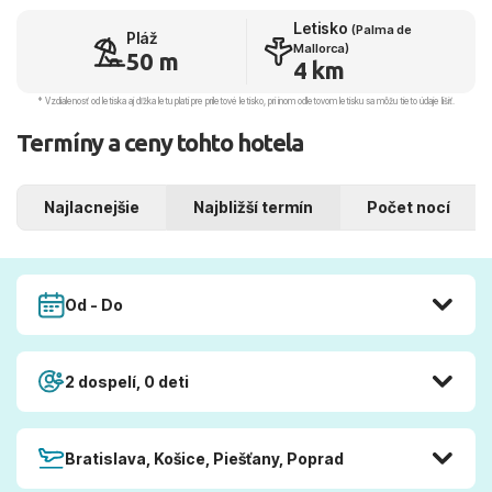
Letisko
(Palma de
Pláž
Mallorca)
50 m
4 km
* Vzdialenosť od letiska aj dľžka letu platí pre príletové letisko, pri inom odletovom letisku sa môžu tieto údaje líšiť.
Termíny a ceny tohto hotela
Najlacnejšie
Najbližší termín
Počet nocí
Od - Do
2 dospelí, 0 deti
Bratislava, Košice, Piešťany, Poprad