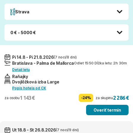
Strava
0 € - 5000 €
Pi 14.8 - Pi 21.8.2026
(7 nocí/8 dní)
Bratislava - Palma de Mallorca
Odlet 15:50 Dĺžka letu: 2h 30m
Detail letu
Raňajky
Dvojlôžková izba Large
Popis hotela od CK
1 143 €
2 286 €
-24%
za osobu
za skupinu
Overiť termín
Ut 18.8 - St 26.8.2026
(7 nocí/9 dní)