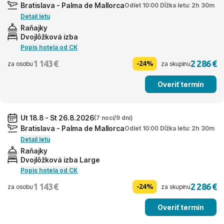
Bratislava - Palma de Mallorca
Odlet 10:00 Dĺžka letu: 2h 30m
Detail letu
Raňajky
Dvojlôžková izba
Popis hotela od CK
1 143 €
2 286 €
-24%
za osobu
za skupinu
Overiť termín
Ut 18.8 - St 26.8.2026
(7 nocí/9 dní)
Bratislava - Palma de Mallorca
Odlet 10:00 Dĺžka letu: 2h 30m
Detail letu
Raňajky
Dvojlôžková izba Large
Popis hotela od CK
1 143 €
2 286 €
-24%
za osobu
za skupinu
Overiť termín