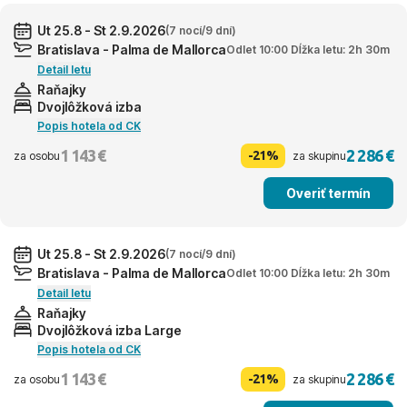
Ut 25.8 - St 2.9.2026
(7 nocí/9 dní)
Bratislava - Palma de Mallorca
Odlet 10:00 Dĺžka letu: 2h 30m
Detail letu
Raňajky
Dvojlôžková izba
Popis hotela od CK
1 143 €
2 286 €
-21%
za osobu
za skupinu
Overiť termín
Ut 25.8 - St 2.9.2026
(7 nocí/9 dní)
Bratislava - Palma de Mallorca
Odlet 10:00 Dĺžka letu: 2h 30m
Detail letu
Raňajky
Dvojlôžková izba Large
Popis hotela od CK
1 143 €
2 286 €
-21%
za osobu
za skupinu