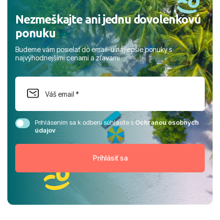
Nezmeškajte ani jednu dovolenkovú
ponuku
Budeme vám posielať do email-u najlepšie ponuky s
najvýhodnejšími cenami a zľavami
Prihlásením sa k odberu súhlasíte s
Ochranou osobných
údajov