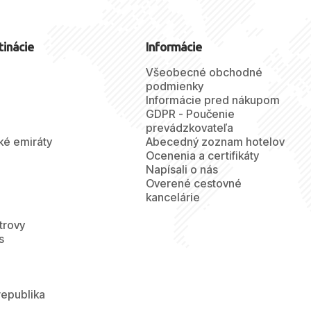
tinácie
Informácie
Všeobecné obchodné
podmienky
Informácie pred nákupom
GDPR - Poučenie
prevádzkovateľa
ké emiráty
Abecedný zoznam hotelov
Ocenenia a certifikáty
Napísali o nás
Overené cestovné
kancelárie
trovy
s
republika