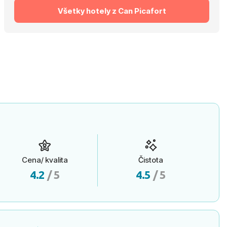
Všetky hotely z Can Picafort
Cena/ kvalita
Čistota
4.2
/ 5
4.5
/ 5