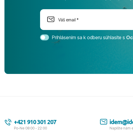
na moment n
dostatok pri
Cestovnú ka
Magic Life 
svedomím o
bezstarostn
Prihlásením sa k odberu súhlasíte s
Oc
úrovni. Vše
jednotku s h
tešíme, kam
Ďakujeme za
pozdravom 
spokojných k
+421 910 301 207
idem@id
Po-Ne 08:00 - 22:00
Napíšte nám 