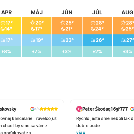
APR
MÁJ
JÚN
JÚL
AUG
17°
20°
25°
28°
28
14°
17°
21°
24°
25°
17°
19°
23°
26°
27
8%
7%
3%
2%
3%
oskovsky
Peter Škodaq16gf777
5
/5
tovnej kancelárie Travelco,už
Rychlo ,ešte sme neboli tak d
em chceli by sme sa vám z
dobre bude
viac
ca poďakovať za