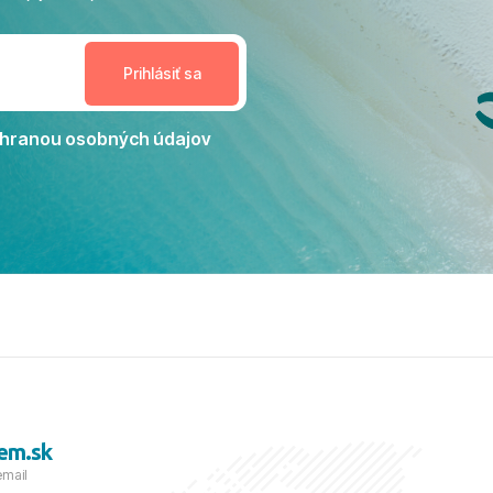
enudil, no zároveň bol
estoru na dokonalý relax. ​
nceláriu Travelco aj hotel TUI
Jacaranda môžeme s čistým
dporučiť každému, kto hľadá
ú dovolenku na vysokej
hranou osobných údajov
tko bolo zabezpečené na
viezdičkou. ​Už teraz sa
 s nami vyrazíte nabudúce!
 skvelé spomienky. ​S
a prianím mnohých ďalších
lientov, Juraj s rodinou.
em.sk
email