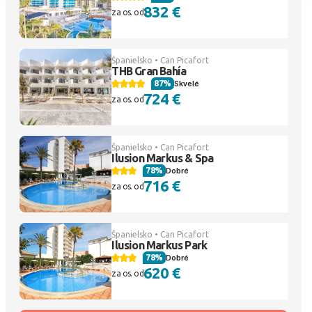
832 €
za os. od
Španielsko • Can Picafort
THB Gran Bahía
87%
Skvelé
724 €
za os. od
Španielsko • Can Picafort
Ilusion Markus & Spa
78%
Dobré
716 €
za os. od
Španielsko • Can Picafort
Ilusion Markus Park
78%
Dobré
620 €
za os. od