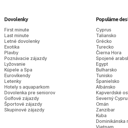
Dovolenky
Populárne des
First minute
Cyprus
Last minute
Taliansko
Letné dovolenky
Grécko
Exotika
Turecko
Plavby
Čierna Hora
Poznávacie zájazdy
Spojené arabs
Lyžovanie
Egypt
Kúpele a Spa
Bulharsko
Eurovíkendy
Tunisko
Letenky
Španielsko
Hotely s aquaparkom
Albánsko
Dovolenka pre seniorov
Kapverdské os
Golfové zájazdy
Severný Cypru
Športové zájazdy
Omán
Skupinové zájazdy
Zanzibar
Kuba
Dominikánska 
Vietnam