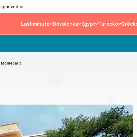
ý sprievodca
Last minute
Dovolenka
Egypt
Turecko
Gréck
 Montecarlo