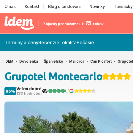
O nás
Kontakt
Blog o cestovaní
Novinky
Turistick
15
Zájazdy predávame už
rokov
Termíny a ceny
Recenzie
Lokalita
Počasie
IDEM
Dovolenka
Španielsko
Mallorca
Can Picafort
Grupotel
Grupotel Montecarlo
Veľmi dobré
86%
1311 hodnotení