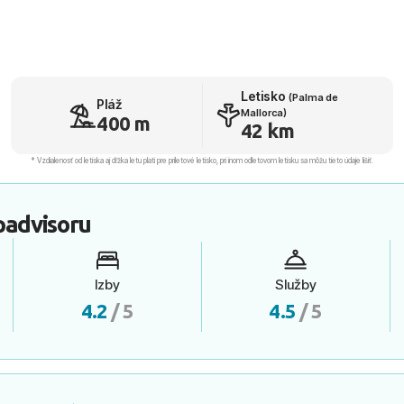
Letisko
(Palma de
Pláž
Mallorca)
400 m
42 km
* Vzdialenosť od letiska aj dľžka letu platí pre príletové letisko, pri inom odletovom letisku sa môžu tieto údaje líšiť.
padvisoru
Izby
Služby
4.2
/ 5
4.5
/ 5