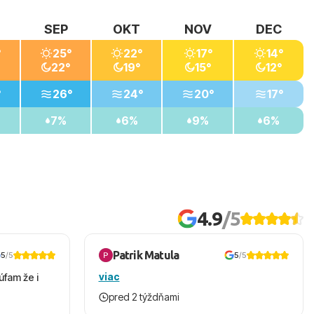
SEP
OKT
NOV
DEC
°
25°
22°
17°
14°
22°
19°
15°
12°
°
26°
24°
20°
17°
7%
6%
9%
6%
4.9
/5
Patrik Matula
5
/5
5
/5
viac
úfam že i
pred 2 týždňami