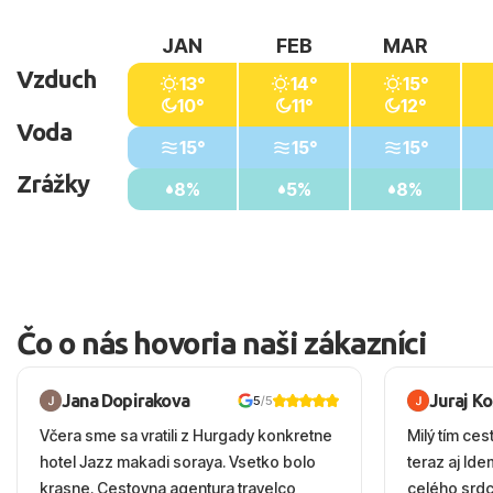
JAN
FEB
MAR
Vzduch
13°
14°
15°
10°
11°
12°
Voda
15°
15°
15°
Zrážky
8%
5%
8%
Čo o nás hovoria naši zákazníci
Jana Dopirakova
Juraj K
5
/5
Včera sme sa vratili z Hurgady konkretne
Milý tím ces
hotel Jazz makadi soraya. Vsetko bolo
teraz aj Id
krasne. Cestovna agentura travelco
celého srd