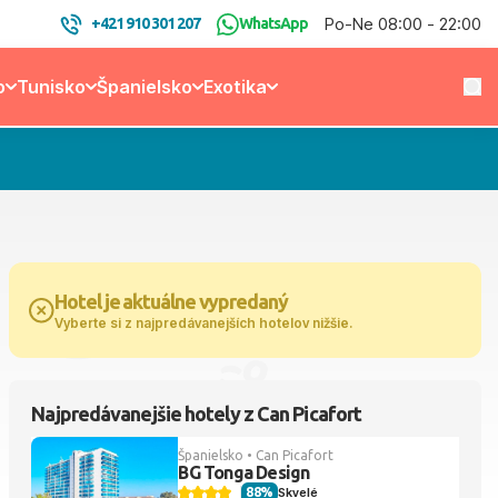
Po-Ne 08:00 - 22:00
+421 910 301 207
WhatsApp
o
Tunisko
Španielsko
Exotika
Hotel je aktuálne vypredaný
Vyberte si z najpredávanejších hotelov nižšie.
Najpredávanejšie hotely z Can Picafort
Španielsko • Can Picafort
BG Tonga Design
88%
Skvelé