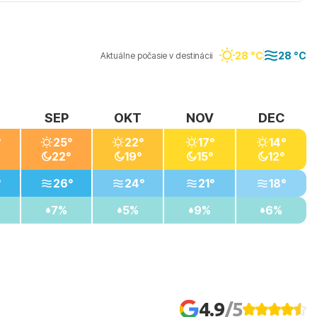
ovisko Porto Cristo (12 km) a mesto Manacor (14 km)
28 °C
28 °C
Aktuálne počasie v destinácii
SEP
OKT
NOV
DEC
°
25°
22°
17°
14°
22°
19°
15°
12°
°
26°
24°
21°
18°
7%
5%
9%
6%
4.9
/5