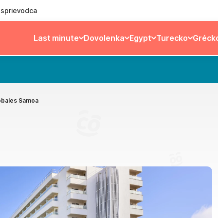
ý sprievodca
Last minute
Dovolenka
Egypt
Turecko
Gréck
obales Samoa