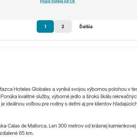
Popis hotela od CK
1
2
Ďalšia
zca Hoteles Globales a vyniká svojou výbornou polohou v tesne
. Ponúka kvalitné služby, výborné jedlo a širokú škálu rekreačný
e ideálnou voľbou pre rodiny s deťmi aj pre klientov hľadajúcich
ska Calas de Mallorca. Len 300 metrov od krásnej kamienkovej 
vzdialené 65 km.