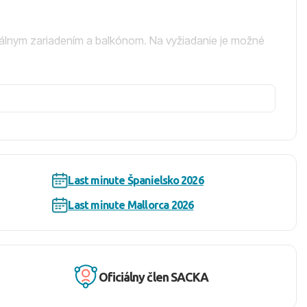
ciálnym zariadením a balkónom. Na vyžiadanie je možné
ru pri bazéne a snack baru, Wi-Fi pripojenie je v celom
o, detský bazén, detské ihrisko a množstvo zábavných
Last minute Španielsko 2026
nealkoholické a miestne alkoholické nápoje. Stravovanie
rzlinu pre deti a pravidelné tématické večery.
Last minute Mallorca 2026
od ubytovania. Na pláži sú k dispozícii ležadlá a
Oficiálny člen SACKA