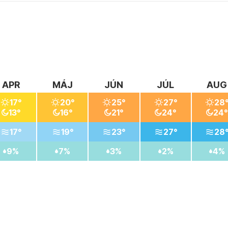
mi obchodmi, reštauráciami a barmi, vzdialené 1 km. Blízke let
. Nákupné možnosti sú dostupné už 500 metrov od hotela.
APR
MÁJ
JÚN
JÚL
AUG
17°
20°
25°
27°
28
13°
16°
21°
24°
24°
17°
19°
23°
27°
28
9%
7%
3%
2%
4%