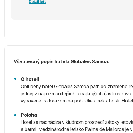
Detail letu
Všeobecný popis hotela Globales Samoa:
O hoteli
Obľúbený hotel Globales Samoa patrí do známeho reťa
jednej z najrozmanitejších a najkrajších častí ostrova
vybavené, s dôrazom na pohodlie a relax hostí. Hotel j
Poloha
Hotel sa nachádza v kľudnom prostredí zátoky letovi
a barmi. Medzinárodné letisko Palma de Mallorca je 