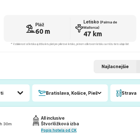
Letisko
(Palma de
Pláž
Mallorca)
60 m
47 km
* Vzdialenosť od letiska aj dľžka letu platí pre príletové letisko, pri inom odletovom letisku sa môžu tieto údaje líšiť.
Najlacnejšie
ti
Bratislava, Košice, Piešťany, Poprad
Strava
All inclusive
Štvorlôžková izba
 2h 30m
Popis hotela od CK