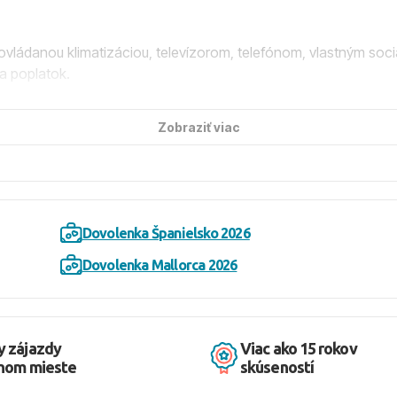
 ovládanou klimatizáciou, televízorom, telefónom, vlastným so
za poplatok.
Zobraziť viac
y s recepciou, hlavnej reštaurácie, niekoľkých barov vrátane ba
k. K dispozícii je veľký bazén s ležadlami a slnečníkmi zadarm
Dovolenka Španielsko 2026
jky, obedy a večere formou bufetu, ľahké občerstvenie cez deň, 
tela. Časť All Inclusive zahŕňa tiež popoludňajšiu kávu, čaj, zm
Dovolenka Mallorca 2026
drobnými kamienkami a priezračne čistým morom, len 300 metrov 
y zájazdy
Viac ako 15 rokov
dnom mieste
skúseností