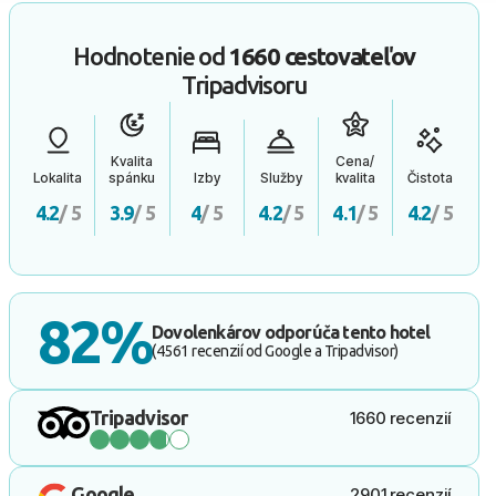
Hodnotenie od
1660 cestovateľov
Tripadvisoru
Kvalita
Cena/
Lokalita
spánku
Izby
Služby
kvalita
Čistota
4.2
/ 5
3.9
/ 5
4
/ 5
4.2
/ 5
4.1
/ 5
4.2
/ 5
82%
Dovolenkárov odporúča tento hotel
(4561 recenzií od Google a Tripadvisor)
Tripadvisor
1660 recenzií
Google
2901 recenzií