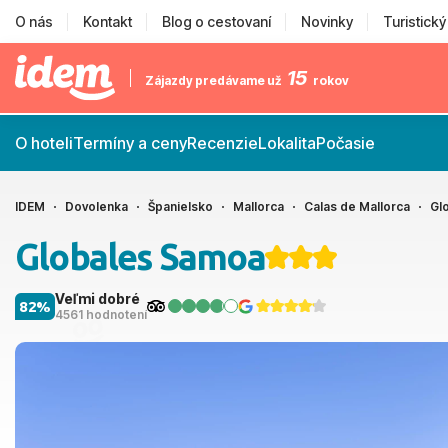
O nás
Kontakt
Blog o cestovaní
Novinky
Turistick
15
Zájazdy predávame už
rokov
O hoteli
Termíny a ceny
Recenzie
Lokalita
Počasie
IDEM
Dovolenka
Španielsko
Mallorca
Calas de Mallorca
Gl
Globales Samoa
Veľmi dobré
82%
4561 hodnotení