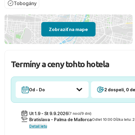
Tobogány
Zobraziť na mape
Termíny a ceny tohto hotela
Od - Do
2 dospelí, 0 de
Ut 1.9 - St 9.9.2026
(7 nocí/9 dní)
Bratislava - Palma de Mallorca
Odlet 10:00 Dĺžka letu:
Detail letu