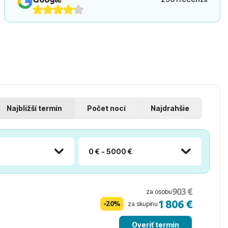
Najbližší termín
Počet nocí
Najdrahšie
0 € - 5000 €
903 €
za osobu
1 806 €
-20%
za skupinu
Overiť termín