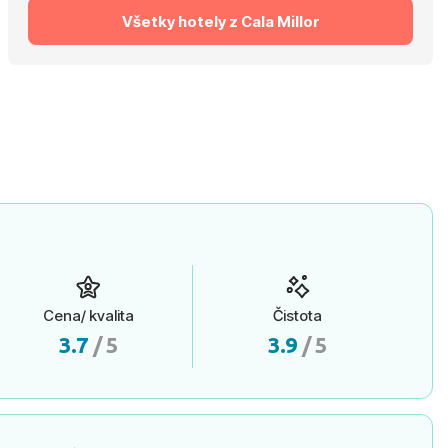
Všetky hotely z Cala Millor
Cena/ kvalita
Čistota
3.7
/ 5
3.9
/ 5