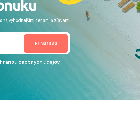
onuku
m vstupom do mora a teple
ram: Skvelé animácie a
ivity, pri ktorých sa človek ani
 s najvýhodnejšími cenami a zľavami
enudil, no zároveň bol
estoru na dokonalý relax. ​
nceláriu Travelco aj hotel TUI
Jacaranda môžeme s čistým
dporučiť každému, kto hľadá
ú dovolenku na vysokej
hranou osobných údajov
tko bolo zabezpečené na
viezdičkou. ​Už teraz sa
 s nami vyrazíte nabudúce!
 skvelé spomienky. ​S
a prianím mnohých ďalších
lientov, Juraj s rodinou.