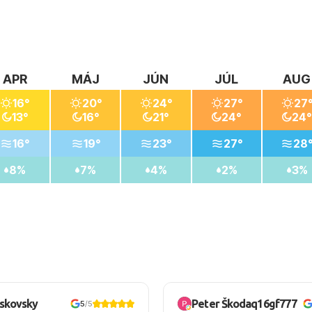
APR
MÁJ
JÚN
JÚL
AUG
16°
20°
24°
27°
27
13°
16°
21°
24°
24°
16°
19°
23°
27°
28
8%
7%
4%
2%
3%
oskovsky
Peter Škodaq16gf777
5
/5