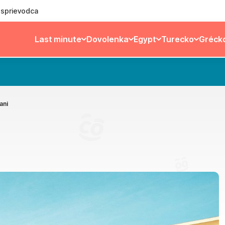
ý sprievodca
Last minute
Dovolenka
Egypt
Turecko
Gréck
ani