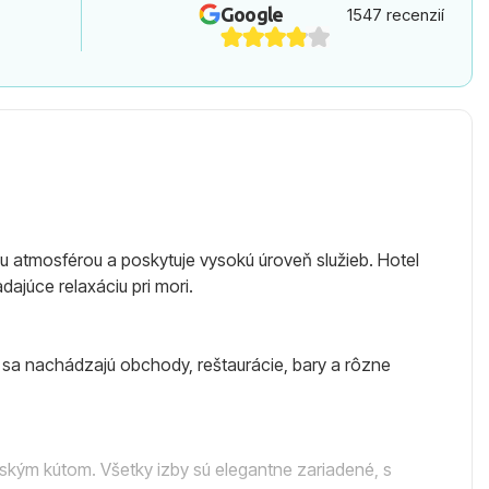
Google
1547 recenzií
u atmosférou a poskytuje vysokú úroveň služieb. Hotel
ľadajúce relaxáciu pri mori.
ti sa nachádzajú obchody, reštaurácie, bary a rôzne
ským kútom. Všetky izby sú elegantne zariadené, s