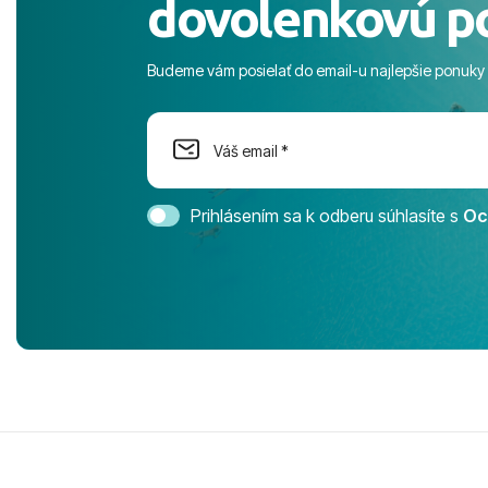
dovolenkovú p
s pozvoľný
more. ​Prog
športové akt
Budeme vám posielať do email-u najlepšie ponuky
na moment n
dostatok pri
Cestovnú ka
Magic Life 
svedomím o
bezstarostn
Prihlásením sa k odberu súhlasíte s
Oc
úrovni. Vše
jednotku s h
tešíme, kam
Ďakujeme za
pozdravom 
spokojných k