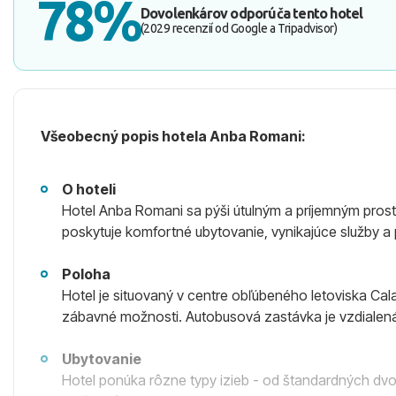
78%
Dovolenkárov odporúča tento hotel
(2029 recenzií od Google a Tripadvisor)
Všeobecný popis hotela Anba Romani:
O hoteli
Hotel Anba Romani sa pýši útulným a príjemným prost
poskytuje komfortné ubytovanie, vynikajúce služby a p
Poloha
Hotel je situovaný v centre obľúbeného letoviska Cala
zábavné možnosti. Autobusová zastávka je vzdialená
Ubytovanie
Hotel ponúka rôzne typy izieb - od štandardných dvo