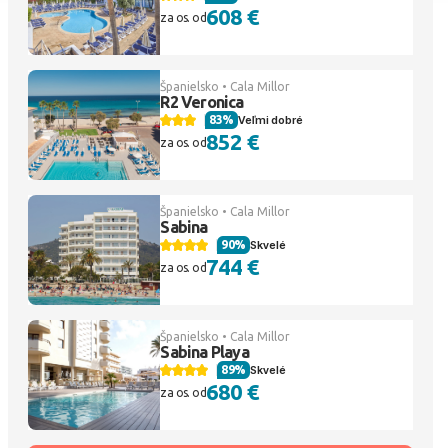
608 €
za os. od
Španielsko • Cala Millor
R2 Veronica
83%
Veľmi dobré
852 €
za os. od
Španielsko • Cala Millor
Sabina
90%
Skvelé
744 €
za os. od
Španielsko • Cala Millor
Sabina Playa
89%
Skvelé
680 €
za os. od