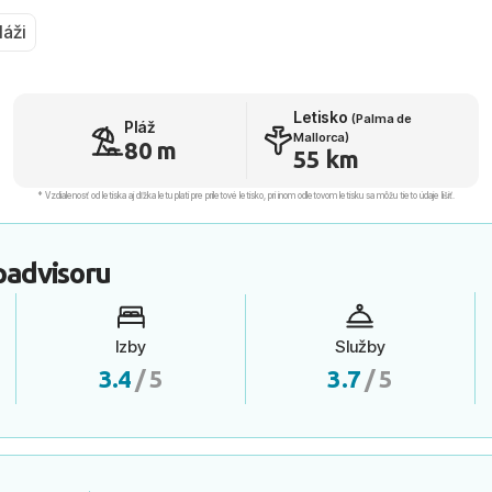
láži
Letisko
(Palma de
Pláž
Mallorca)
80 m
55 km
* Vzdialenosť od letiska aj dľžka letu platí pre príletové letisko, pri inom odletovom letisku sa môžu tieto údaje líšiť.
padvisoru
Izby
Služby
3.4
/ 5
3.7
/ 5