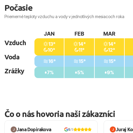
Letiska: 70 km
Počasie
Autobusovej zastávky: 200 m
Priemerné teploty vzduchu a vody v jednotlivých mesiacoch roka
JAN
FEB
MAR
Vzduch
13°
14°
14°
10°
11°
12°
Voda
16°
15°
15°
Zrážky
7%
5%
9%
Čo o nás hovoria naši zákazníci
Jana Dopirakova
Juraj K
5
/5