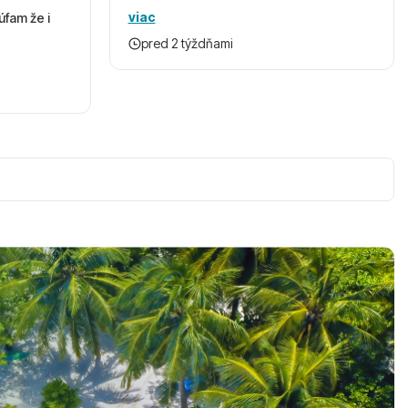
viac
úfam že i
pred 2 týždňami