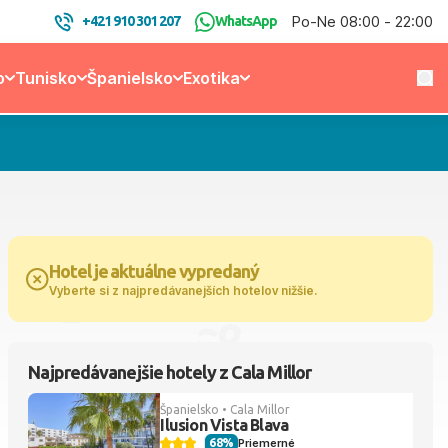
Po-Ne 08:00 - 22:00
+421 910 301 207
WhatsApp
o
Tunisko
Španielsko
Exotika
Hotel je aktuálne vypredaný
Vyberte si z najpredávanejších hotelov nižšie.
Najpredávanejšie hotely z Cala Millor
Španielsko • Cala Millor
Ilusion Vista Blava
68%
Priemerné