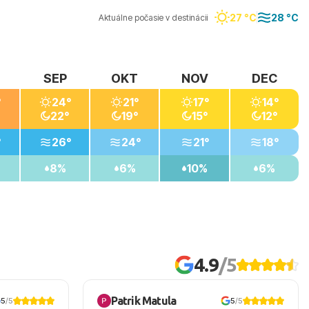
27 °C
28 °C
Aktuálne počasie v destinácii
SEP
OKT
NOV
DEC
°
24°
21°
17°
14°
22°
19°
15°
12°
°
26°
24°
21°
18°
8%
6%
10%
6%
4.9
/5
Patrik Matula
5
/5
5
/5