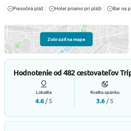
Piesočná pláž
Hotel priamo pri pláži
Bar na p
Zobraziť na mape
Hodnotenie od
482 cestovateľov
Tri
Lokalita
Kvalita spánku
4.6
/ 5
3.6
/ 5