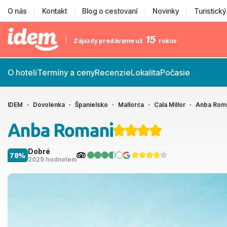
O nás
Kontakt
Blog o cestovaní
Novinky
Turistick
15
Zájazdy predávame už
rokov
O hoteli
Termíny a ceny
Recenzie
Lokalita
Počasie
IDEM
Dovolenka
Španielsko
Mallorca
Cala Millor
Anba Rom
Anba Romani
Dobré
78%
2029 hodnotení