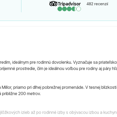
Tripadvisor
482 recenzií
redím, ideálnym pre rodinnú dovolenku. Vyznačuje sa priateľsko
ríjemné prostredie, čím je ideálnou voľbou pre rodiny aj páry h
 Millor, priamo pri dlhej pobrežnej promenáde. V tesnej blízkos
 približne 200 metrov.
jlôžkových izieb až po rodinné izby s obývacou izbou a kuchyn