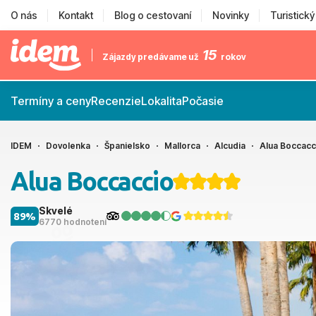
O nás
Kontakt
Blog o cestovaní
Novinky
Turistick
15
Zájazdy predávame už
rokov
Termíny a ceny
Recenzie
Lokalita
Počasie
IDEM
Dovolenka
Španielsko
Mallorca
Alcudia
Alua Boccacc
Alua Boccaccio
Skvelé
89%
6770 hodnotení