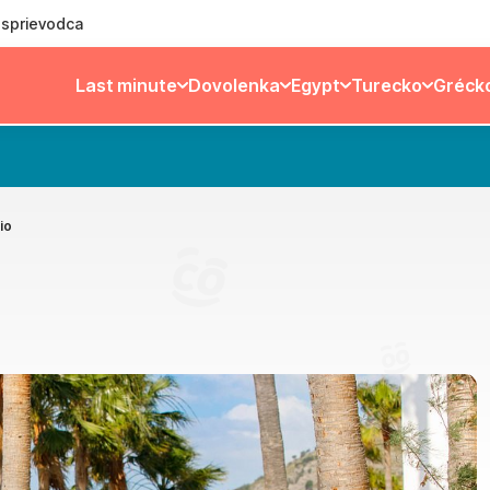
ý sprievodca
Last minute
Dovolenka
Egypt
Turecko
Gréck
io