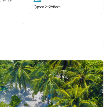
úfam že i
pred 2 týždňami