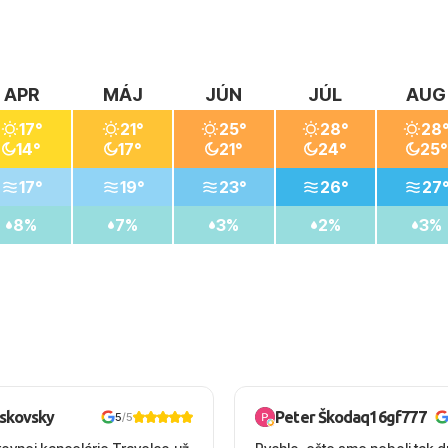
APR
MÁJ
JÚN
JÚL
AUG
17°
21°
25°
28°
28
14°
17°
21°
24°
25°
17°
19°
23°
26°
27
8%
7%
3%
2%
3%
oskovsky
Peter Škodaq16gf777
5
/5