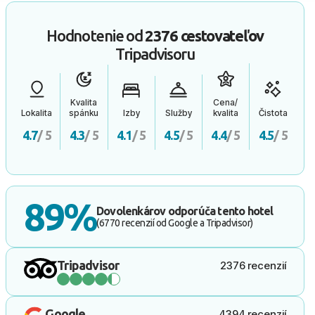
Hodnotenie od
2376 cestovateľov
Tripadvisoru
Kvalita
Cena/
Lokalita
spánku
Izby
Služby
kvalita
Čistota
4.7
/ 5
4.3
/ 5
4.1
/ 5
4.5
/ 5
4.4
/ 5
4.5
/ 5
89%
Dovolenkárov odporúča tento hotel
(6770 recenzií od Google a Tripadvisor)
Tripadvisor
2376 recenzií
Google
4394 recenzií