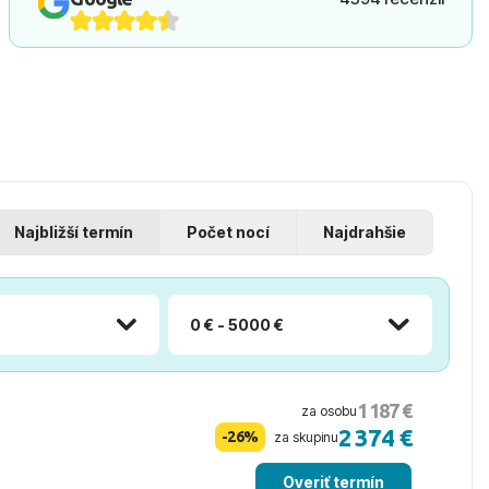
Najbližší termín
Počet nocí
Najdrahšie
0 € - 5000 €
1 187 €
za osobu
2 374 €
-26%
za skupinu
Overiť termín