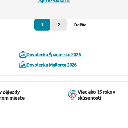
Popis hotela od CK
1
2
Ďalšia
Dovolenka Španielsko 2026
Dovolenka Mallorca 2026
y zájazdy
Viac ako 15 rokov
dnom mieste
skúseností