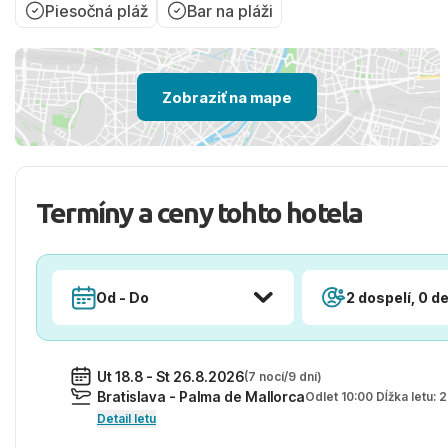
Piesočná pláž
Bar na pláži
Zobraziť na mape
Termíny a ceny tohto hotela
Od - Do
2 dospelí, 0 de
Ut 18.8 - St 26.8.2026
(7 nocí/9 dní)
Bratislava - Palma de Mallorca
Odlet 10:00 Dĺžka letu:
Detail letu