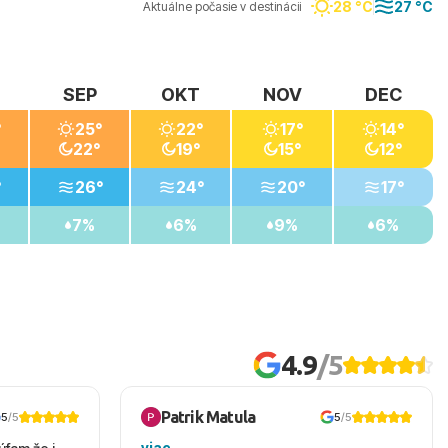
28 °C
27 °C
Aktuálne počasie v destinácii
SEP
OKT
NOV
DEC
°
25°
22°
17°
14°
22°
19°
15°
12°
°
26°
24°
20°
17°
7%
6%
9%
6%
4.9
/5
Patrik Matula
5
/5
5
/5
viac