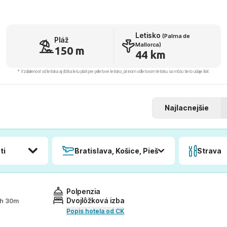
Letisko
(Palma de
Pláž
Mallorca)
150 m
44 km
* Vzdialenosť od letiska aj dľžka letu platí pre príletové letisko, pri inom odletovom letisku sa môžu tieto údaje líšiť.
Najlacnejšie
ti
Bratislava, Košice, Piešťany, Poprad
Strava
Polpenzia
Dvojlôžková izba
 2h 30m
Popis hotela od CK