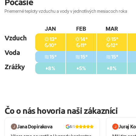
Počasie
Priemerné teploty vzduchu a vody v jednotlivých mesiacoch roka
JAN
FEB
MAR
Vzduch
13°
14°
15°
10°
11°
12°
Voda
15°
15°
15°
Zrážky
8%
5%
8%
Čo o nás hovoria naši zákazníci
Jana Dopirakova
Juraj K
5
/5