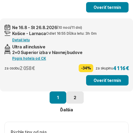
Overiť termín
Ne 16.8 - St 26.8.2026
(10 nocí/11 dní)
Košice - Larnaca
Odlet 16:55 Dĺžka letu: 3h 0m
Detail letu
Ultra all inclusive
2+0 Superior izba v hlavnej budove
Popis hotela od CK
2 058 €
4 116 €
-34%
za osobu
za skupinu
Overiť termín
1
2
Ďalšia
Rýchle tipy od nás