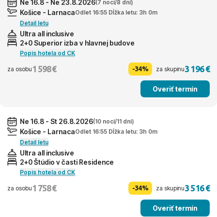
Ne 16.8 - Ne 23.8.2026
(7 nocí/8 dní)
Košice - Larnaca
Odlet 16:55 Dĺžka letu: 3h 0m
Detail letu
Ultra all inclusive
2+0 Superior izba v hlavnej budove
Popis hotela od CK
1 598 €
3 196 €
-34%
za osobu
za skupinu
Overiť termín
Ne 16.8 - St 26.8.2026
(10 nocí/11 dní)
Košice - Larnaca
Odlet 16:55 Dĺžka letu: 3h 0m
Detail letu
Ultra all inclusive
2+0 Štúdio v časti Residence
Popis hotela od CK
1 758 €
3 516 €
-34%
za osobu
za skupinu
Overiť termín