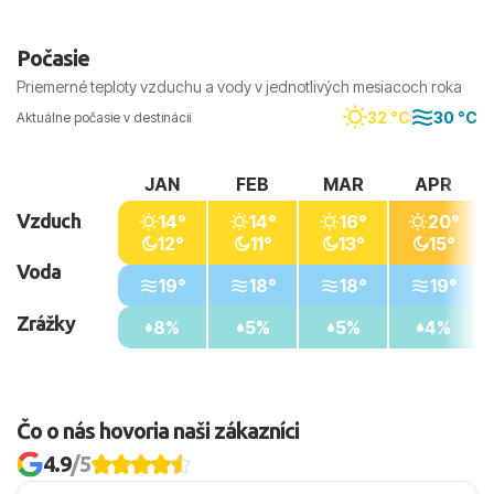
Počasie
Priemerné teploty vzduchu a vody v jednotlivých mesiacoch roka
32 °C
30 °C
Aktuálne počasie v destinácii
JAN
FEB
MAR
APR
Vzduch
14°
14°
16°
20°
12°
11°
13°
15°
Voda
19°
18°
18°
19°
Zrážky
8%
5%
5%
4%
Čo o nás hovoria naši zákazníci
4.9
/5