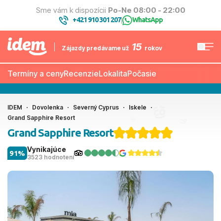
Sme vám k dispozícii
Po-Ne 08:00 - 22:00
+421 910 301 207
WhatsApp
|
15
Zájazdy predávame už
rokov
Termíny a ceny
Recenzie
Lokalita
Počasie
IDEM
Dovolenka
Severný Cyprus
Iskele
Grand Sapphire Resort
Grand Sapphire Resort
Vynikajúce
91%
3523 hodnotení