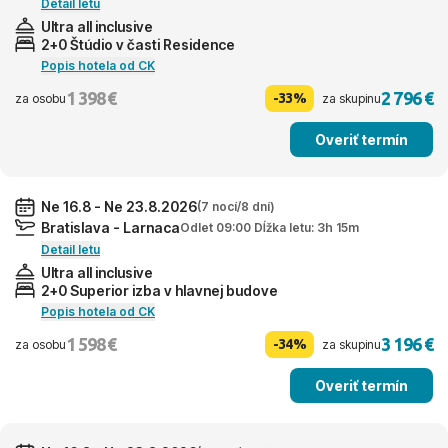
Detail letu
Ultra all inclusive
2+0 Štúdio v časti Residence
Popis hotela od CK
1 398 €
2 796 €
-33%
za osobu
za skupinu
Overiť termín
Ne 16.8 - Ne 23.8.2026
(7 nocí/8 dní)
Bratislava - Larnaca
Odlet 09:00 Dĺžka letu: 3h 15m
Detail letu
Ultra all inclusive
2+0 Superior izba v hlavnej budove
Popis hotela od CK
1 598 €
3 196 €
-34%
za osobu
za skupinu
Overiť termín