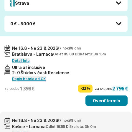
Strava
0 € - 5000 €
Ne 16.8 - Ne 23.8.2026
(7 nocí/8 dní)
Bratislava - Larnaca
Odlet 09:00 Dĺžka letu: 3h 15m
Detail letu
Ultra all inclusive
2+0 Štúdio v časti Residence
Popis hotela od CK
1 398 €
2 796 €
-33%
za osobu
za skupinu
Overiť termín
Ne 16.8 - Ne 23.8.2026
(7 nocí/8 dní)
Košice - Larnaca
Odlet 16:55 Dĺžka letu: 3h 0m