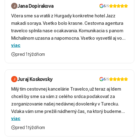
Jana Dopirakova
5
/5
Včera sme sa vratili z Hurgady konkretne hotel Jazz
makadi soraya. Vsetko bolo krasne. Cestovna agentura
travelco splnila nase ocakavania. Komunikacia s panom
Michalinom uzasna a napomocna. Vsetko vysvetlil aj vo
viac
vecernych hodinach zaco sa ospravedlnujem. Hotel
krasny, cisty. Sluzby top. Strava, prostredie, more,
pred 1 týždňom
snorchlovanie. Dakujeme velmi pekne S pozdravom
Juraj Koskovsky
5
/5
Milý tím cestovnej kancelárie Travelco,už teraz aj Idem
chceli by sme sa vám z celého srdca poďakovať za
zorganizovanie našej nedávnej dovolenky v Turecku.
Vďaka vám sme prežili nádherný čas, na ktorý budeme
viac
ešte dlho s úsmevom spomínať. ​Všetko prebehlo
absolútne hladko – od prvotného výberu zájazdu, cez
pred 1 týždňom
ochotnú komunikáciu, až po samotný transfer a pobyt. ​