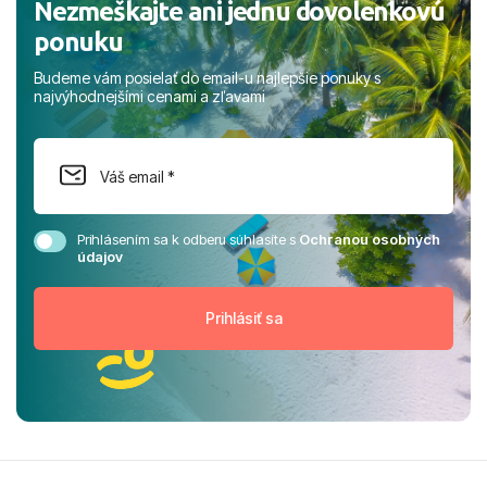
Nezmeškajte ani jednu dovolenkovú
ponuku
Budeme vám posielať do email-u najlepšie ponuky s
najvýhodnejšími cenami a zľavami
Prihlásením sa k odberu súhlasíte s
Ochranou osobných
údajov