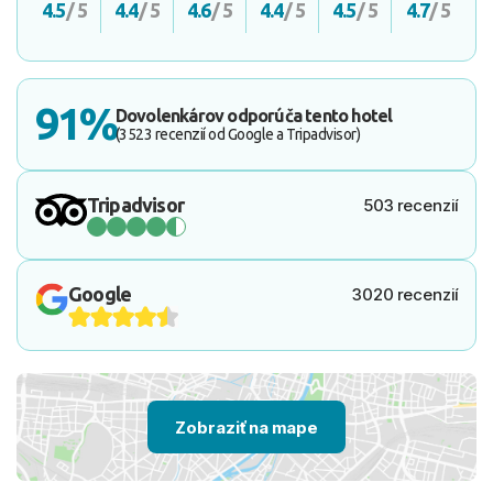
4.5
/ 5
4.4
/ 5
4.6
/ 5
4.4
/ 5
4.5
/ 5
4.7
/ 5
91%
Dovolenkárov odporúča tento hotel
(3523 recenzií od Google a Tripadvisor)
Tripadvisor
503 recenzií
Google
3020 recenzií
Zobraziť na mape