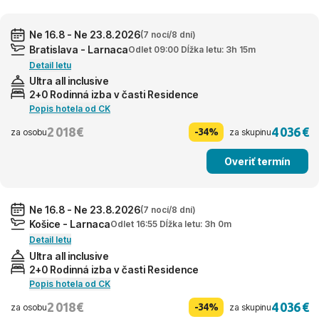
Ne 16.8 - Ne 23.8.2026
(7 nocí/8 dní)
Bratislava - Larnaca
Odlet 09:00 Dĺžka letu: 3h 15m
Detail letu
Ultra all inclusive
2+0 Rodinná izba v časti Residence
Popis hotela od CK
2 018 €
4 036 €
-34%
za osobu
za skupinu
Overiť termín
Ne 16.8 - Ne 23.8.2026
(7 nocí/8 dní)
Košice - Larnaca
Odlet 16:55 Dĺžka letu: 3h 0m
Detail letu
Ultra all inclusive
2+0 Rodinná izba v časti Residence
Popis hotela od CK
2 018 €
4 036 €
-34%
za osobu
za skupinu