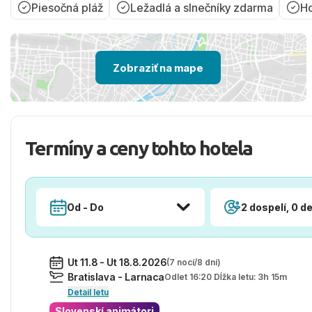
Piesočná pláž
Ležadlá a slnečníky zdarma
Ho
Zobraziť na mape
Termíny a ceny tohto hotela
Od - Do
2 dospelí, 0 de
Ut 11.8 - Ut 18.8.2026
(7 nocí/8 dní)
Bratislava - Larnaca
Odlet 16:20 Dĺžka letu: 3h 15m
Detail letu
Slovenskí animátori