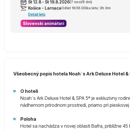
St 12.8 - St 19.8.2026
(7 nocí/8 dní)
Košice - Larnaca
Odlet 16:55 Dĺžka letu: 3h 0m
Detail letu
Slovenskí animátori
Všeobecný popis hotela Noah´s Ark Deluxe Hotel &
O hoteli
Noah´s Ark Deluxe Hotel & SPA 5* je exkluzívny rodin
nádhernom prírodnom prostredí, priamo pri pieskovej 
Poloha
Hotel sa nachádza v novej oblasti Bafra, približne 