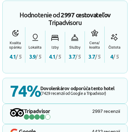
Hodnotenie od
2997 cestovateľov
Tripadvisoru
Kvalita
Cena/
spánku
Lokalita
Izby
Služby
kvalita
Čistota
4.1
/ 5
3.9
/ 5
4.1
/ 5
3.7
/ 5
3.7
/ 5
4
/ 5
74%
Dovolenkárov odporúča tento hotel
(7429 recenzií od Google a Tripadvisor)
Tripadvisor
2997 recenzií
Google
4432 recenzií