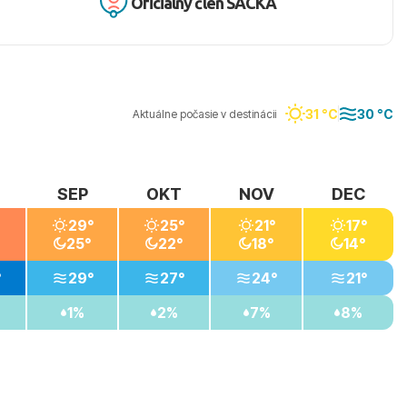
Oficiálny člen SACKA
lízkosti sa nachádzajú rôzne turistické atrakcie, ktoré
ltúru a gastronómiu v neďalekom meste Bafra.
31 °C
30 °C
Aktuálne počasie v destinácii
SEP
OKT
NOV
DEC
29°
25°
21°
17°
25°
22°
18°
14°
°
29°
27°
24°
21°
1%
2%
7%
8%