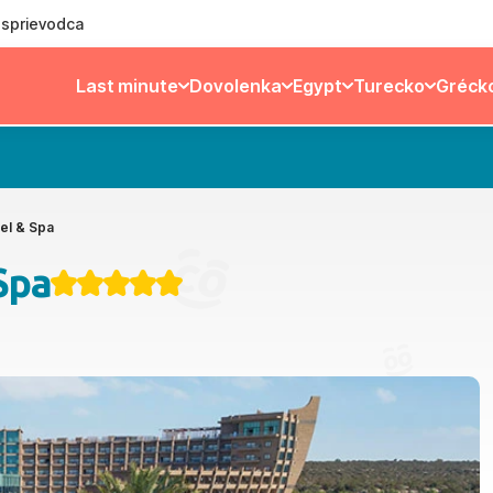
ý sprievodca
Last minute
Dovolenka
Egypt
Turecko
Gréck
el & Spa
Spa