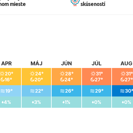
dnom mieste
skúseností
odné scenérie a je ideálnym miestom pre pokojnú dovolenku. V b
o Famagusta. Okrem toho, návštevníci môžu objavovať miestnu ku
APR
MÁJ
JÚN
JÚL
AUG
20°
24°
28°
31°
31°
16°
20°
24°
27°
27°
19°
22°
26°
29°
30
4%
3%
1%
0%
0%