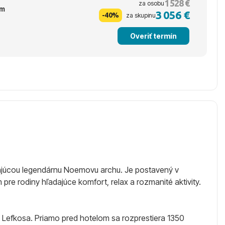
1 528 €
za osobu
ým
3 056 €
-40%
za skupinu
Overiť termín
mínajúcou legendárnu Noemovu archu. Je postavený v
re rodiny hľadajúce komfort, relax a rozmanité aktivity.
e Lefkosa. Priamo pred hotelom sa rozprestiera 1350