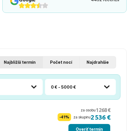
Najbližší termín
Počet nocí
Najdrahšie
0 € - 5000 €
1 268 €
za osobu
2 536 €
-41%
za skupinu
Overiť termín