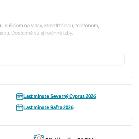
 sušičom na vlasy, klimatizáciou, telefónom,
sou. Dostupné sú aj rodinné izby.
a carte reštaurácie, 8 barov, minimarketu, bezplatného
ov, vnútorného bazéna, miniklubu, detského ihriska,
tolného tenisu, šípok, biliardu, lukostreľb a boccie.
a s rozlievanými nealkoholickými a alkoholickými nápojmi
Last minute Severný Cyprus 2026
Last minute Bafra 2026
dlá zadarmo. Sú tu aj baldachýny na pláži, ktoré sú