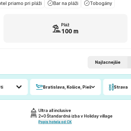
tel priamo pri pláži
Bar na pláži
Tobogány
Pláž
100 m
Najlacnejšie
ti
Bratislava, Košice, Piešťany, Poprad
Strava
Ultra all inclusive
2+0 Štandardná izba v Holiday village
Popis hotela od CK