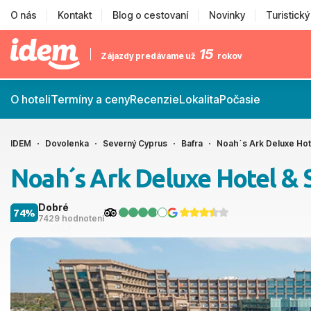
O nás
Kontakt
Blog o cestovaní
Novinky
Turistick
15
Zájazdy predávame už
rokov
O hoteli
Termíny a ceny
Recenzie
Lokalita
Počasie
IDEM
Dovolenka
Severný Cyprus
Bafra
Noah´s Ark Deluxe Hot
Noah´s Ark Deluxe Hotel & 
Dobré
74%
7429 hodnotení