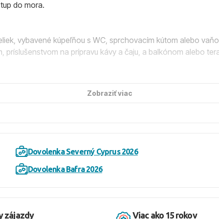
stup do mora.
eliek, vybavené kúpeľňou s WC, sprchovacím kútom alebo vaňou,
, príslušenstvom na prípravu kávy a čaju, a balkónom alebo tera
ybavením vrátane hlavnej reštaurácie, reštaurácie na pláži, à l
Zobraziť viac
u, kasína, wellness a SPA centra, 3 vonkajších bazénov, tobogan
 basketbalového ihriska, 4 tenisových kurtov, stolného futbalu, s
orý zahŕňa raňajky, obedy a večere formou bufetového stravovani
Dovolenka Severný Cyprus 2026
ozícii v bare pri bazéne od 10:00 do 24:00 hod.
Dovolenka Bafra 2026
zvoľným vstupom do mora. Hostia môžu využívať slnečníky a leža
stia vychutnať osviežujúce nápoje priamo na brehu mora.
y zájazdy
Viac ako 15 rokov