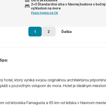
Ultra all inclusive
2+0 Štandardná izba v hlavnej budove s bočn
výhľadom na more
Popis hotela od CK
1
2
Ďalšia
 Spa:
ný hotel, ktorý vyniká svojou originálnou architektúrou pripo
pláži s pozvoľným vstupom do mora. Hotel je ideálnym miestom p
45 km od letoviska Famagusta a 65 km od letiska v hlavnom mest