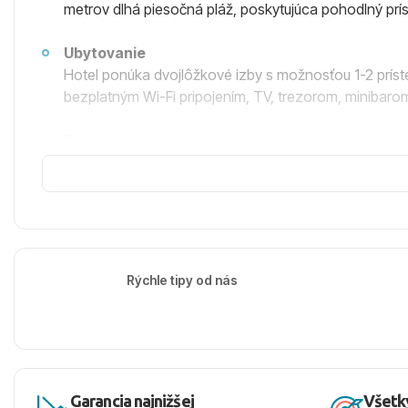
metrov dlhá piesočná pláž, poskytujúca pohodlný prí
Ubytovanie
Hotel ponúka dvojlôžkové izby s možnosťou 1-2 príst
bezplatným Wi-Fi pripojením, TV, trezorom, minibarom
Zariadenie hotela
Noah´s Ark Deluxe Hotel & SPA 5* disponuje bohatým v
Wi-Fi pripojenia v celom areáli, diskotéky, amfiteátr
fitnescentra, plážového volejbalu, futbalového ihriska,
Možnosti stravovania
Hostia môžu využívať program all inclusive ultra, kt
Rýchle tipy od nás
miestnej výroby. Vybrané rozlievané nápoje sú k disp
Pláž
Hotel sa pýši krásnou dlhou piesočnatou plážou s po
dostupné za poplatok, a plážový bar, kde si môžu ho
Garancia najnižšej
Všetk