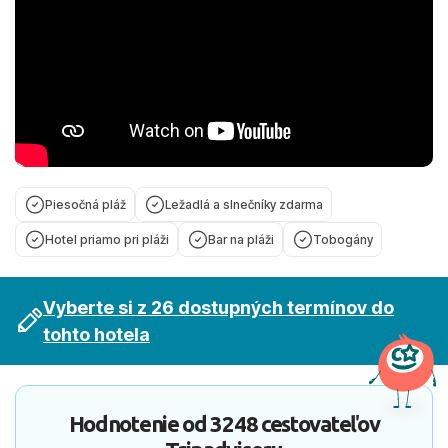
Piesočná pláž
Ležadlá a slnečníky zdarma
Hotel priamo pri pláži
Bar na pláži
Tobogány
Vyberte si z 26 dostupných termínov do
tohto hotela
Hodnotenie od
3248 cestovateľov