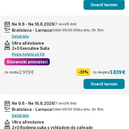
Overiť termín
Ne 9.8 - Ne 16.8.2026
(7 nocí/8 dní)
Bratislava - Larnaca
Odlet 09:00 Dĺžka letu: 3h 15m
Detail letu
Ultra all inclusive
2+0 Executive Suita
Popis hotela od CK
Slovenskí animátori
2 919 €
5 839 €
-33%
za osobu
za skupinu
Overiť termín
Ne 9.8 - Ne 16.8.2026
(7 nocí/8 dní)
Bratislava - Larnaca
Odlet 09:00 Dĺžka letu: 3h 15m
Detail letu
Ultra all inclusive
2+0 Rodinná suita s výhľadom do záhrady