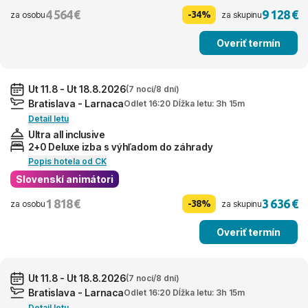
4 564 €
9 128 €
-34%
za osobu
za skupinu
Overiť termín
Ut 11.8 - Ut 18.8.2026
(7 nocí/8 dní)
Bratislava - Larnaca
Odlet 16:20 Dĺžka letu: 3h 15m
Detail letu
Ultra all inclusive
2+0 Deluxe izba s výhľadom do záhrady
Popis hotela od CK
Slovenskí animátori
1 818 €
3 636 €
-38%
za osobu
za skupinu
Overiť termín
Ut 11.8 - Ut 18.8.2026
(7 nocí/8 dní)
Bratislava - Larnaca
Odlet 16:20 Dĺžka letu: 3h 15m
Detail letu