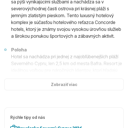
sa pýši vynikajúcimi službami a nachádza sa v
severovýchodnej časti ostrova pri krásnej pláži s
jemným zlatistým pieskom. Tento luxusný hotelový
komplex je súčasťou hotelového reťazca Concorde
hotels, ktorý je známy svojou vysokou úrovňou služieb
a širokou ponukou športových a zábavných aktivít.
Poloha
Hotel sa nachádza pri jednej z najobľúbenejších pláží
Severného Cypru, len 2,5 km od mesta Bafra. Resort je
ideálnou voľbou pre náročných klientov, ktorí hľadajú
bezstarostnú a ničím nerušenú dovolenku. Letisko
Ercan je vzdialené 65 km a letisko Larnaka 85 km
Zobraziť viac
ďaleko.
Ubytovanie
Concorde Luxury Resort & Casino 5* ponúka moderné
Rýchle tipy od nás
2-lôžkové izby s možnosťou 1-2 prísteliek. Každá izba
je vybavená kúpeľňou s WC a sušičom na vlasy,