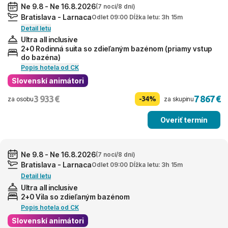
Ne 9.8 - Ne 16.8.2026
(7 nocí/8 dní)
Bratislava - Larnaca
Odlet 09:00 Dĺžka letu: 3h 15m
Detail letu
Ultra all inclusive
2+0 Rodinná suita so zdieľaným bazénom (priamy vstup
do bazéna)
Popis hotela od CK
Slovenskí animátori
3 933 €
7 867 €
-34%
za osobu
za skupinu
Overiť termín
Ne 9.8 - Ne 16.8.2026
(7 nocí/8 dní)
Bratislava - Larnaca
Odlet 09:00 Dĺžka letu: 3h 15m
Detail letu
Ultra all inclusive
2+0 Vila so zdieľaným bazénom
Popis hotela od CK
Slovenskí animátori