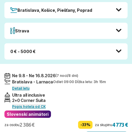
Bratislava, Košice, Piešťany, Poprad
Strava
0 € - 5000 €
Ne 9.8 - Ne 16.8.2026
(7 nocí/8 dní)
Bratislava - Larnaca
Odlet 09:00 Dĺžka letu: 3h 15m
Detail letu
Ultra all inclusive
2+0 Corner Suita
Popis hotela od CK
Slovenskí animátori
2 386 €
4 773 €
-33%
za osobu
za skupinu