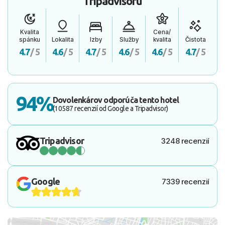
Tripadvisoru
Kvalita
Cena/
spánku
Lokalita
Izby
Služby
kvalita
Čistota
4.7
/ 5
4.6
/ 5
4.7
/ 5
4.6
/ 5
4.6
/ 5
4.7
/ 5
94%
Dovolenkárov odporúča tento hotel
(10587 recenzií od Google a Tripadvisor)
Tripadvisor
3248 recenzií
Google
7339 recenzií