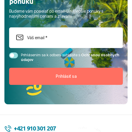
ponuku
Budeme vám posielať do email-u najlepšie ponuky s
najvýhodnejšími cenami a zľavami
Prihlásením sa k odberu súhlasíte s
Ochranou osobných
údajov
+421 910 301 207