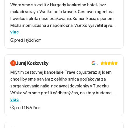
Hostia môžu objavovať krásy mesta Bafra, navštíviť
Včera sme sa vratili z Hurgady konkretne hotel Jazz
miestne trhy a historické pamiatky alebo sa vybrať na
makadi soraya. Vsetko bolo krasne. Cestovna agentura
výlety do okolitej prírody.
travelco splnila nase ocakavania. Komunikacia s panom
Michalinom uzasna a napomocna. Vsetko vysvetlil aj vo
Vzdialenosti od
viac
vecernych hodinach zaco sa ospravedlnujem. Hotel
Pláže: Hotel je situovaný priamo pri pláži.
krasny, cisty. Sluzby top. Strava, prostredie, more,
pred 1 týždňom
Mesta Bafra: 2,3 km.
snorchlovanie. Dakujeme velmi pekne S pozdravom
Letiska Ercan: 65 km.
Letiska Larnaka: 85 km.
Juraj Koskovsky
5
/5
Milý tím cestovnej kancelárie Travelco,už teraz aj Idem
chceli by sme sa vám z celého srdca poďakovať za
zorganizovanie našej nedávnej dovolenky v Turecku.
Vďaka vám sme prežili nádherný čas, na ktorý budeme
viac
ešte dlho s úsmevom spomínať. ​Všetko prebehlo
absolútne hladko – od prvotného výberu zájazdu, cez
pred 1 týždňom
ochotnú komunikáciu, až po samotný transfer a pobyt. ​
Ubytovaní sme boli v hoteli TUI Magic Life Jacaranda a
bola to trefa do čierneho! ​Čo nás dostalo najviac: ​Skvelé