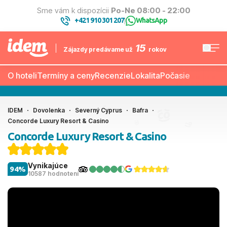
Sme vám k dispozícii
Po-Ne 08:00 - 22:00
+421 910 301 207
WhatsApp
|
15
Zájazdy predávame už
rokov
O hoteli
Termíny a ceny
Recenzie
Lokalita
Počasie
IDEM
Dovolenka
Severný Cyprus
Bafra
Concorde Luxury Resort & Casino
Concorde Luxury Resort & Casino
Vynikajúce
94%
10587 hodnotení