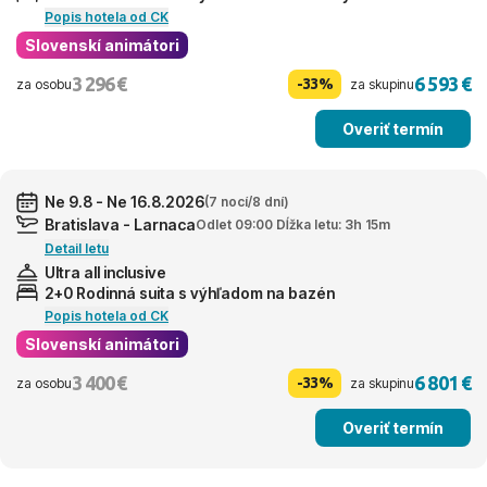
Popis hotela od CK
Slovenskí animátori
3 296 €
6 593 €
-33%
za osobu
za skupinu
Overiť termín
Ne 9.8 - Ne 16.8.2026
(7 nocí/8 dní)
Bratislava - Larnaca
Odlet 09:00 Dĺžka letu: 3h 15m
Detail letu
Ultra all inclusive
2+0 Rodinná suita s výhľadom na bazén
Popis hotela od CK
Slovenskí animátori
3 400 €
6 801 €
-33%
za osobu
za skupinu
Overiť termín