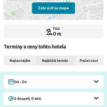
Zobraziť na mape
Pláž
0 m
Termíny a ceny tohto hotela
Najlacnejšie
Najbližší termín
Počet nocí
Od - Do
2 dospelí, 0 deti