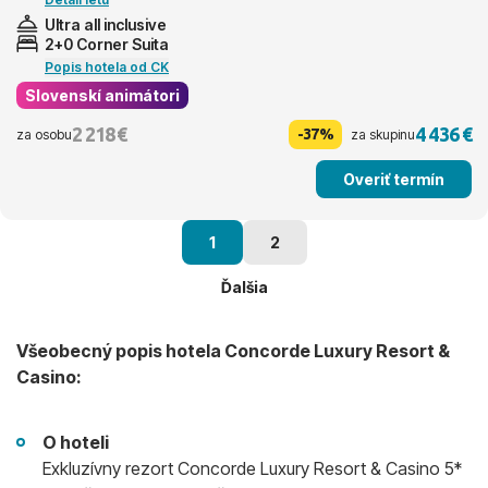
Ultra all inclusive
2+0 Corner Suita
Popis hotela od CK
Slovenskí animátori
2 218 €
4 436 €
-37%
za osobu
za skupinu
Overiť termín
1
2
Ďalšia
Všeobecný popis hotela Concorde Luxury Resort &
Casino:
O hoteli
Exkluzívny rezort Concorde Luxury Resort & Casino 5*