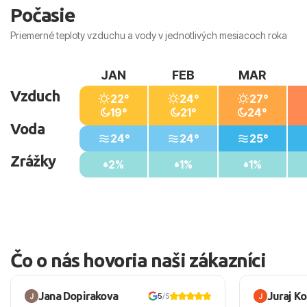
Počasie
Priemerné teploty vzduchu a vody v jednotlivých mesiacoch roka
JAN
FEB
MAR
Vzduch
22°
24°
27°
19°
21°
24°
Voda
24°
24°
25°
Zrážky
2%
1%
1%
Čo o nás hovoria naši zákazníci
Jana Dopirakova
Juraj K
5
/5