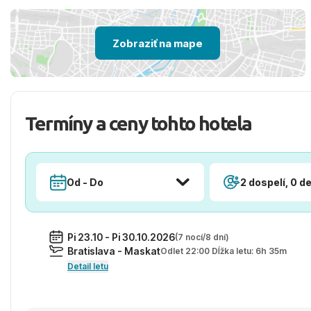
Zobraziť na mape
Termíny a ceny tohto hotela
Od - Do
2 dospelí, 0 de
Pi 23.10 - Pi 30.10.2026
(7 nocí/8 dní)
Bratislava - Maskat
Odlet 22:00 Dĺžka letu: 6h 35m
Detail letu