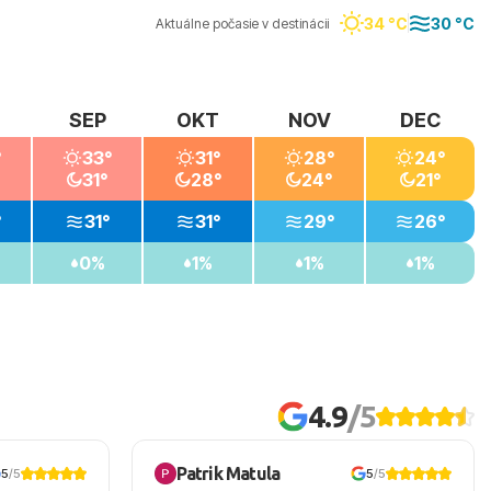
34 °C
30 °C
Aktuálne počasie v destinácii
SEP
OKT
NOV
DEC
°
33°
31°
28°
24°
31°
28°
24°
21°
°
31°
31°
29°
26°
0%
1%
1%
1%
4.9
/5
Patrik Matula
5
/5
5
/5