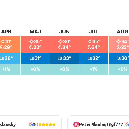
APR
MÁJ
JÚN
JÚL
AUG
31°
35°
36°
35°
34
29°
32°
34°
34°
32°
28°
31°
33°
32°
30
1%
0%
0%
1%
0%
oskovsky
Peter Škodaq16gf777
5
/5