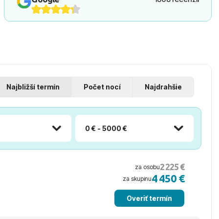
Najbližší termín
Počet nocí
Najdrahšie
0 € - 5000 €
2 225 €
za osobu
4 450 €
za skupinu
Overiť termín