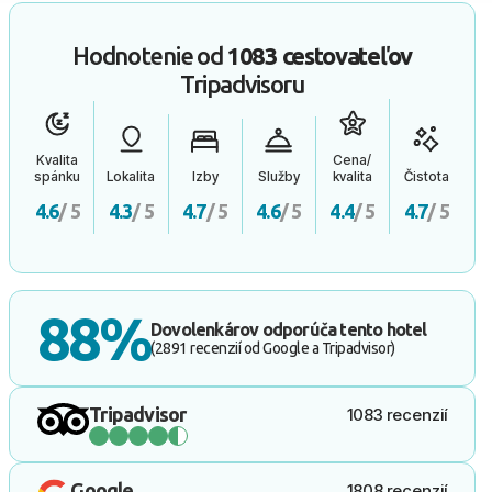
Hodnotenie od
1083 cestovateľov
Tripadvisoru
Kvalita
Cena/
spánku
Lokalita
Izby
Služby
kvalita
Čistota
4.6
/ 5
4.3
/ 5
4.7
/ 5
4.6
/ 5
4.4
/ 5
4.7
/ 5
88%
Dovolenkárov odporúča tento hotel
(2891 recenzií od Google a Tripadvisor)
Tripadvisor
1083 recenzií
Google
1808 recenzií