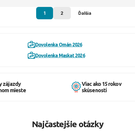
1
2
Ďalšia
Dovolenka Omán 2026
Dovolenka Maskat 2026
y zájazdy
Viac ako 15 rokov
dnom mieste
skúseností
Najčastejšie otázky