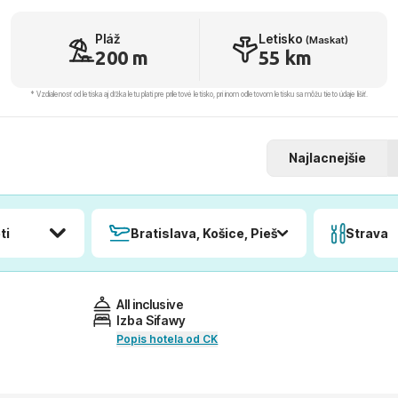
Pláž
Letisko
(Maskat)
200 m
55 km
* Vzdialenosť od letiska aj dľžka letu platí pre príletové letisko, pri inom odletovom letisku sa môžu tieto údaje líšiť.
Najlacnejšie
ti
Bratislava, Košice, Piešťany, Poprad
Strava
All inclusive
Izba Sifawy
Popis hotela od CK