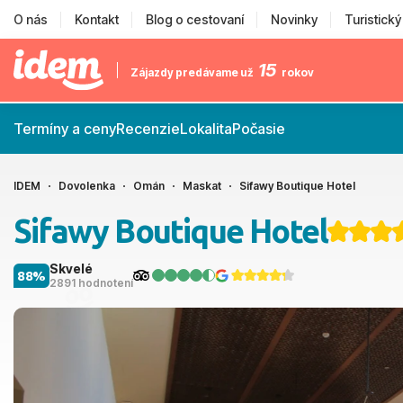
O nás
Kontakt
Blog o cestovaní
Novinky
Turistick
15
Zájazdy predávame už
rokov
Termíny a ceny
Recenzie
Lokalita
Počasie
IDEM
Dovolenka
Omán
Maskat
Sifawy Boutique Hotel
Sifawy Boutique Hotel
Skvelé
88%
2891 hodnotení