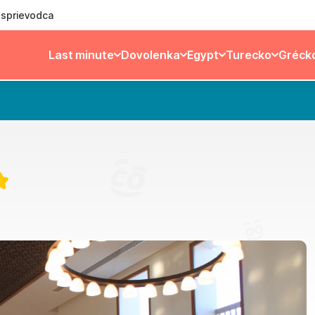
ý sprievodca
Last minute
Dovolenka
Egypt
Turecko
Gréck