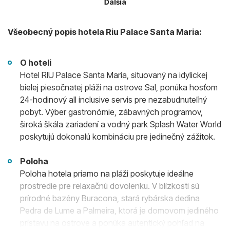
Ďalšia
Všeobecný popis hotela Riu Palace Santa Maria:
O hoteli
Hotel RIU Palace Santa Maria, situovaný na idylickej
bielej piesočnatej pláži na ostrove Sal, ponúka hosťom
24-hodinový all inclusive servis pre nezabudnuteľný
pobyt. Výber gastronómie, zábavných programov,
široká škála zariadení a vodný park Splash Water World
poskytujú dokonalú kombináciu pre jedinečný zážitok.
Poloha
Poloha hotela priamo na pláži poskytuje ideálne
prostredie pre relaxačnú dovolenku. V blízkosti sú
prírodné bazény Buracona, stará rybárska dedina
Pedra de Lume a Palmeira, ktorá je domovom jediného
prístavu na ostrove a ponúka autentický pohľad na