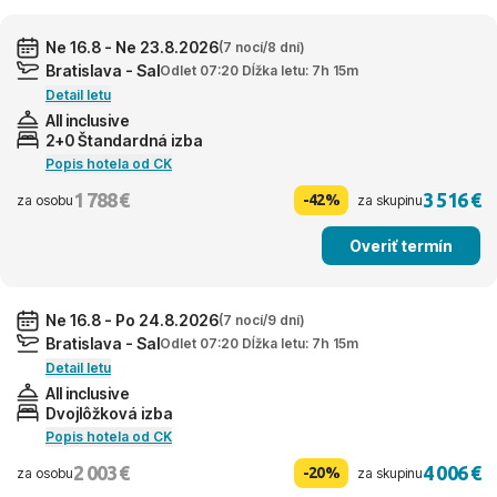
Ne 16.8 - Ne 23.8.2026
(7 nocí/8 dní)
Bratislava - Sal
Odlet 07:20 Dĺžka letu: 7h 15m
Detail letu
All inclusive
2+0 Štandardná izba
Popis hotela od CK
1 788 €
3 516 €
-42%
za osobu
za skupinu
Overiť termín
Ne 16.8 - Po 24.8.2026
(7 nocí/9 dní)
Bratislava - Sal
Odlet 07:20 Dĺžka letu: 7h 15m
Detail letu
All inclusive
Dvojlôžková izba
Popis hotela od CK
2 003 €
4 006 €
-20%
za osobu
za skupinu