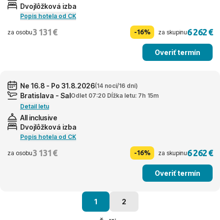
Dvojlôžková izba
Popis hotela od CK
3 131 €
6 262 €
-16%
za osobu
za skupinu
Overiť termín
Ne 16.8 - Po 31.8.2026
(14 nocí/16 dní)
Bratislava - Sal
Odlet 07:20 Dĺžka letu: 7h 15m
Detail letu
All inclusive
Dvojlôžková izba
Popis hotela od CK
3 131 €
6 262 €
-16%
za osobu
za skupinu
Overiť termín
1
2