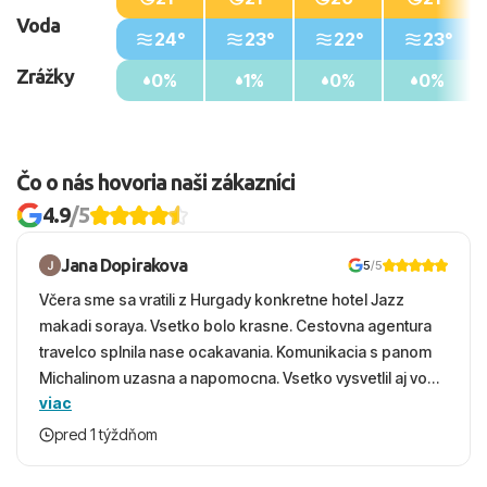
Voda
24°
23°
22°
23°
Zrážky
0%
1%
0%
0%
Čo o nás hovoria naši zákazníci
4.9
/5
Jana Dopirakova
5
/5
Včera sme sa vratili z Hurgady konkretne hotel Jazz
makadi soraya. Vsetko bolo krasne. Cestovna agentura
travelco splnila nase ocakavania. Komunikacia s panom
Michalinom uzasna a napomocna. Vsetko vysvetlil aj vo
viac
vecernych hodinach zaco sa ospravedlnujem. Hotel
krasny, cisty. Sluzby top. Strava, prostredie, more,
pred 1 týždňom
snorchlovanie. Dakujeme velmi pekne S pozdravom