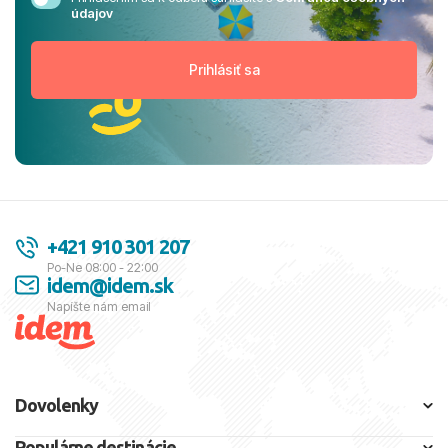
údajov
+421 910 301 207
Po-Ne 08:00 - 22:00
idem@idem.sk
Napíšte nám email
Dovolenky
Populárne destinácie