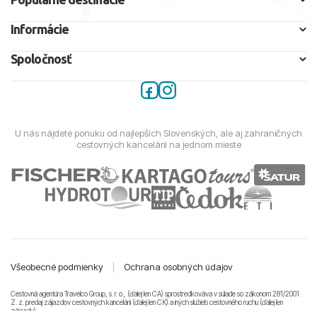
Informácie
Spoločnosť
U nás nájdete ponuku od najlepších Slovenských, ale aj zahraničných
cestovných kancelárií na jednom mieste
Všeobecné podmienky
|
Ochrana osobných údajov
Cestovná agentúra Travelco Group, s. r. o., (ďalej len CA) sprostredkováva v súlade so zákonom 281/2001
Z. z. predaj zájazdov cestovných kancelárii (ďalej len CK) a iných služieb cestovného ruchu (ďalej len
zájazdy).