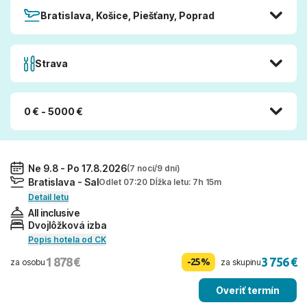
Bratislava, Košice, Piešťany, Poprad
Strava
0 € - 5000 €
Ne 9.8 - Po 17.8.2026
(7 nocí/9 dní)
Bratislava - Sal
Odlet 07:20 Dĺžka letu: 7h 15m
Detail letu
All inclusive
Dvojlôžková izba
Popis hotela od CK
1 878 €
3 756 €
-25%
za osobu
za skupinu
Overiť termín