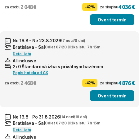
2 048 €
4 036 €
-42%
za osobu
za skupinu
Overiť termín
Ne 16.8 - Ne 23.8.2026
(7 nocí/8 dní)
Bratislava - Sal
Odlet 07:20 Dĺžka letu: 7h 15m
Detail letu
All inclusive
2+0 Štandardná izba s privátnym bazénom
Popis hotela od CK
2 468 €
4 876 €
-42%
za osobu
za skupinu
Overiť termín
Ne 16.8 - Po 31.8.2026
(14 nocí/16 dní)
Bratislava - Sal
Odlet 07:20 Dĺžka letu: 7h 15m
Detail letu
All inclusive