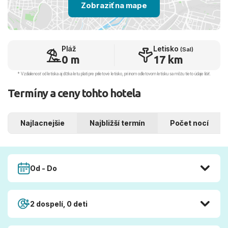
Zobraziť na mape
Pláž
Letisko
(Sal)
0 m
17 km
* Vzdialenosť od letiska aj dľžka letu platí pre príletové letisko, pri inom odletovom letisku sa môžu tieto údaje líšiť.
Termíny a ceny tohto hotela
Najlacnejšie
Najbližší termín
Počet nocí
Od - Do
2 dospelí, 0 deti