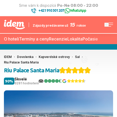
Sme vám k dispozícii
Po-Ne 08:00 - 22:00
+421 910 301 207
WhatsApp
|
15
Zájazdy predávame už
rokov
O hoteli
Termíny a ceny
Recenzie
Lokalita
Počasie
IDEM
Dovolenka
Kapverdské ostrovy
Sal
Riu Palace Santa Maria
Riu Palace Santa Maria
Skvelé
90%
9281 hodnotení