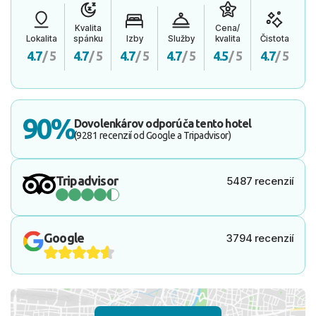
Kvalita
Cena/
Lokalita
spánku
Izby
Služby
kvalita
Čistota
4.7
/ 5
4.7
/ 5
4.7
/ 5
4.7
/ 5
4.5
/ 5
4.7
/ 5
90%
Dovolenkárov odporúča tento hotel
(9281 recenzií od Google a Tripadvisor)
Tripadvisor
5487 recenzií
Google
3794 recenzií