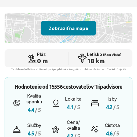
Zobraziť na mape
Pláž
Letisko
(Boa Vista)
0 m
18 km
* Vzdialenosť od letiska aj dľžka letu platí pre príletové letisko, pri inom odletovom letisku sa môžu tieto údaje líšiť.
Hodnotenie od
15556 cestovateľov
Tripadvisoru
Kvalita
Lokalita
Izby
spánku
4.1
/ 5
4.2
/ 5
4.4
/ 5
Cena/
Služby
Čistota
kvalita
4.5
/ 5
4.6
/ 5
4.2
/ 5