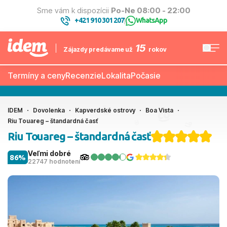
Sme vám k dispozícii
Po-Ne 08:00 - 22:00
+421 910 301 207
WhatsApp
|
15
Zájazdy predávame už
rokov
Termíny a ceny
Recenzie
Lokalita
Počasie
IDEM
Dovolenka
Kapverdské ostrovy
Boa Vista
Riu Touareg – štandardná časť
Riu Touareg – štandardná časť
Veľmi dobré
86%
22747 hodnotení