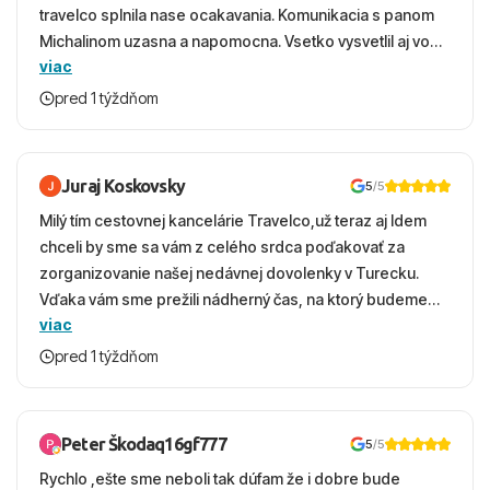
travelco splnila nase ocakavania. Komunikacia s panom
Michalinom uzasna a napomocna. Vsetko vysvetlil aj vo
viac
vecernych hodinach zaco sa ospravedlnujem. Hotel
krasny, cisty. Sluzby top. Strava, prostredie, more,
pred 1 týždňom
snorchlovanie. Dakujeme velmi pekne S pozdravom
Juraj Koskovsky
5
/5
Milý tím cestovnej kancelárie Travelco,už teraz aj Idem
chceli by sme sa vám z celého srdca poďakovať za
zorganizovanie našej nedávnej dovolenky v Turecku.
Vďaka vám sme prežili nádherný čas, na ktorý budeme
viac
ešte dlho s úsmevom spomínať. ​Všetko prebehlo
absolútne hladko – od prvotného výberu zájazdu, cez
pred 1 týždňom
ochotnú komunikáciu, až po samotný transfer a pobyt. ​
Ubytovaní sme boli v hoteli TUI Magic Life Jacaranda a
bola to trefa do čierneho! ​Čo nás dostalo najviac: ​Skvelé
Peter Škodaq16gf777
5
/5
služby a personál: Vždy usmievaví, ochotní a starostliví
Rychlo ,ešte sme neboli tak dúfam že i dobre bude
ľudia. ​Gastro zážitok: Výborné, pestré a čerstvé jedlo