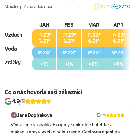
27 °C
27 °C
Aktuálne počasie v destinácii
JAN
FEB
MAR
APR
Vzduch
23°
23°
22°
23°
21°
21°
21°
21°
Voda
24°
23°
23°
23°
Zrážky
1%
1%
0%
0%
Čo o nás hovoria naši zákazníci
4.9
/5
Jana Dopirakova
5
/5
Včera sme sa vratili z Hurgady konkretne hotel Jazz
makadi soraya. Vsetko bolo krasne. Cestovna agentura