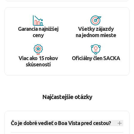
Garancia najnižšej
Všetky zájazdy
ceny
na jednom mieste
Viac ako 15 rokov
Oficiálny člen SACKA
skúseností
Najčastejšie otázky
Čo je dobré vedieť o Boa Vista pred cestou?
Boa Vista je pokojný plážový ostrov na