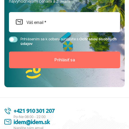
najvýhodnejšími cenami a zľavami
Prihlásením sa k odberu súhlasíte s
Ochranou osobných
údajov
+421 910 301 207
Po-Ne 08:00 - 22:00
idem@idem.sk
Napíšte nám email