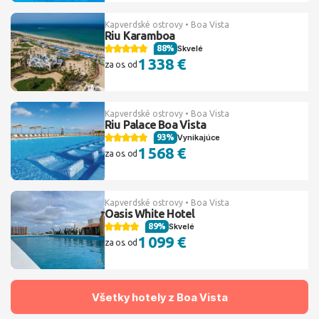
Kapverdské ostrovy • Boa Vista
Riu Karamboa
88%
Skvelé
1 338 €
za os. od
Kapverdské ostrovy • Boa Vista
Riu Palace Boa Vista
93%
Vynikajúce
1 568 €
za os. od
Kapverdské ostrovy • Boa Vista
Oasis White Hotel
89%
Skvelé
1 099 €
za os. od
Všetky hotely z Boa Vista