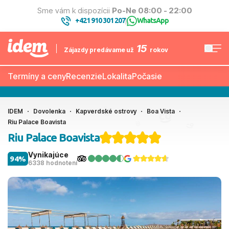
Sme vám k dispozícii
Po-Ne 08:00 - 22:00
+421 910 301 207
WhatsApp
|
15
Zájazdy predávame už
rokov
Termíny a ceny
Recenzie
Lokalita
Počasie
IDEM
Dovolenka
Kapverdské ostrovy
Boa Vista
Riu Palace Boavista
Riu Palace Boavista
Vynikajúce
94%
6338 hodnotení