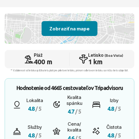
Zobraziť na mape
Pláž
Letisko
(Boa Vista)
400 m
1 km
* Vzdialenosť od letiska aj dľžka letu platí pre príletové letisko, pri inom odletovom letisku sa môžu tieto údaje líšiť.
Hodnotenie od
4665 cestovateľov
Tripadvisoru
Kvalita
Lokalita
Izby
spánku
4.8
/ 5
4.8
/ 5
4.7
/ 5
Cena/
Služby
Čistota
kvalita
4.8
/ 5
4.8
/ 5
4.6
/ 5