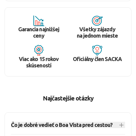
Garancia najnižšej
Všetky zájazdy
ceny
na jednom mieste
Viac ako 15 rokov
Oficiálny člen SACKA
skúseností
Najčastejšie otázky
Čo je dobré vedieť o Boa Vista pred cestou?
Boa Vista je pokojný plážový ostrov na