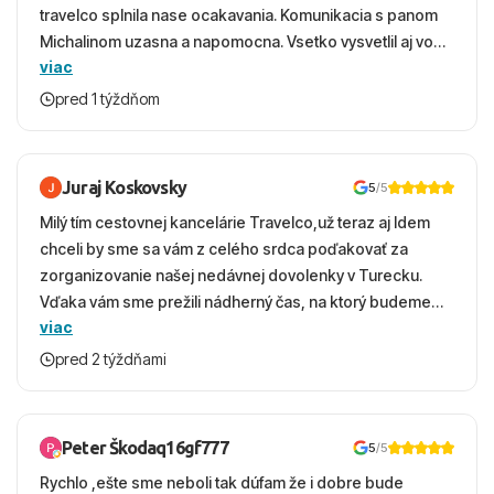
travelco splnila nase ocakavania. Komunikacia s panom
Michalinom uzasna a napomocna. Vsetko vysvetlil aj vo
viac
vecernych hodinach zaco sa ospravedlnujem. Hotel
krasny, cisty. Sluzby top. Strava, prostredie, more,
pred 1 týždňom
snorchlovanie. Dakujeme velmi pekne S pozdravom
Juraj Koskovsky
5
/5
Milý tím cestovnej kancelárie Travelco,už teraz aj Idem
chceli by sme sa vám z celého srdca poďakovať za
zorganizovanie našej nedávnej dovolenky v Turecku.
Vďaka vám sme prežili nádherný čas, na ktorý budeme
viac
ešte dlho s úsmevom spomínať. ​Všetko prebehlo
absolútne hladko – od prvotného výberu zájazdu, cez
pred 2 týždňami
ochotnú komunikáciu, až po samotný transfer a pobyt. ​
Ubytovaní sme boli v hoteli TUI Magic Life Jacaranda a
bola to trefa do čierneho! ​Čo nás dostalo najviac: ​Skvelé
Peter Škodaq16gf777
5
/5
služby a personál: Vždy usmievaví, ochotní a starostliví
Rychlo ,ešte sme neboli tak dúfam že i dobre bude
ľudia. ​Gastro zážitok: Výborné, pestré a čerstvé jedlo