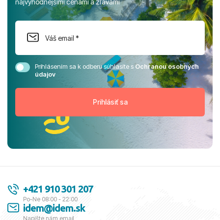
najvýhodnejšími cenami a zľavami
Prihlásením sa k odberu súhlasíte s
Ochranou osobných
údajov
+421 910 301 207
Po-Ne 08:00 - 22:00
idem@idem.sk
Napíšte nám email