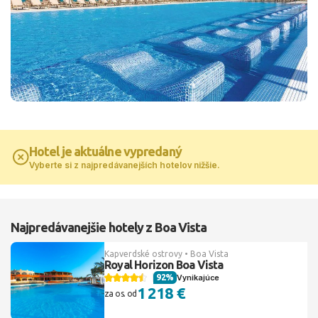
Hotel je aktuálne vypredaný
Vyberte si z najpredávanejších hotelov nižšie.
Najpredávanejšie hotely z Boa Vista
Kapverdské ostrovy • Boa Vista
Royal Horizon Boa Vista
92%
Vynikajúce
1 218 €
za os. od