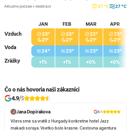
27 °C
27 °C
Aktuálne počasie v destinácii
JAN
FEB
MAR
APR
Vzduch
23°
23°
22°
23°
21°
21°
21°
21°
Voda
24°
23°
23°
23°
Zrážky
1%
1%
0%
0%
Čo o nás hovoria naši zákazníci
4.9
/5
Jana Dopirakova
5
/5
Včera sme sa vratili z Hurgady konkretne hotel Jazz
makadi soraya. Vsetko bolo krasne. Cestovna agentura