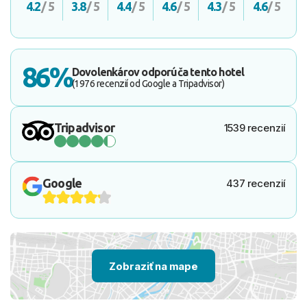
4.2
/ 5
3.8
/ 5
4.4
/ 5
4.6
/ 5
4.3
/ 5
4.6
/ 5
86%
Dovolenkárov odporúča tento hotel
(1976 recenzií od Google a Tripadvisor)
Tripadvisor
1539 recenzií
Google
437 recenzií
Zobraziť na mape