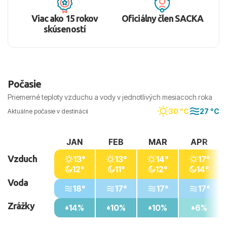
Viac ako 15 rokov
Oficiálny člen SACKA
skúseností
Počasie
Priemerné teploty vzduchu a vody v jednotlivých mesiacoch roka
30 °C
27 °C
Aktuálne počasie v destinácii
JAN
FEB
MAR
APR
Vzduch
13°
13°
14°
17°
12°
11°
12°
14°
Voda
18°
17°
17°
17°
Zrážky
14%
10%
10%
6%