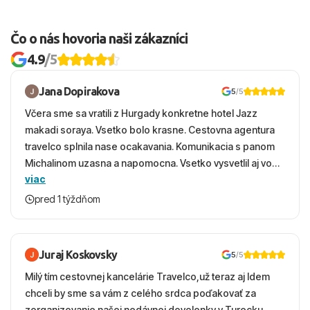
Čo o nás hovoria naši zákazníci
4.9
/5
Jana Dopirakova
5
/5
Včera sme sa vratili z Hurgady konkretne hotel Jazz
makadi soraya. Vsetko bolo krasne. Cestovna agentura
travelco splnila nase ocakavania. Komunikacia s panom
Michalinom uzasna a napomocna. Vsetko vysvetlil aj vo
viac
vecernych hodinach zaco sa ospravedlnujem. Hotel
krasny, cisty. Sluzby top. Strava, prostredie, more,
pred 1 týždňom
snorchlovanie. Dakujeme velmi pekne S pozdravom
Juraj Koskovsky
5
/5
Milý tím cestovnej kancelárie Travelco,už teraz aj Idem
chceli by sme sa vám z celého srdca poďakovať za
zorganizovanie našej nedávnej dovolenky v Turecku.