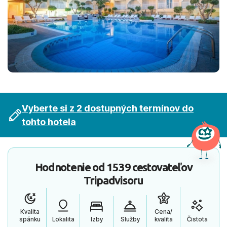
Vyberte si z 2 dostupných termínov do
tohto hotela
Hodnotenie od
1539 cestovateľov
Tripadvisoru
Kvalita
Cena/
spánku
Lokalita
Izby
Služby
kvalita
Čistota