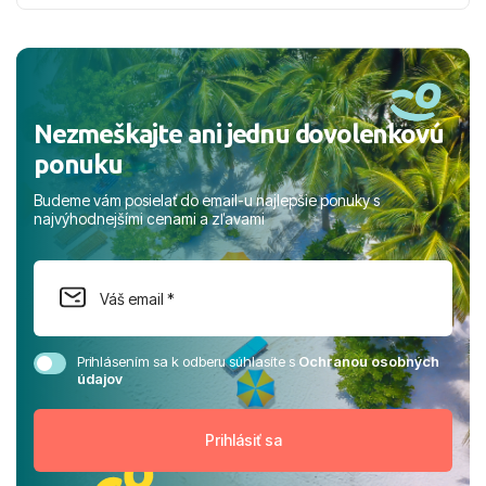
nabudúce! Ďakujeme za skvelé spomienky. ​S pozdravom
a prianím mnohých ďalších spokojných klientov, Juraj s
rodinou.
Nezmeškajte ani jednu dovolenkovú
ponuku
Budeme vám posielať do email-u najlepšie ponuky s
najvýhodnejšími cenami a zľavami
Prihlásením sa k odberu súhlasíte s
Ochranou osobných
údajov