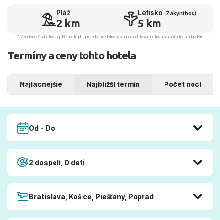
Pláž
Letisko
(Zakynthos)
2 km
5 km
* Vzdialenosť od letiska aj dľžka letu platí pre príletové letisko, pri inom odletovom letisku sa môžu tieto údaje líšiť.
Termíny a ceny tohto hotela
Najlacnejšie
Najbližší termín
Počet nocí
Od - Do
2 dospelí, 0 deti
Bratislava, Košice, Piešťany, Poprad