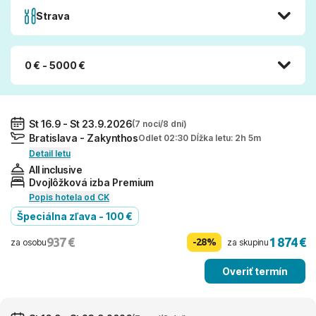
Strava
0 € - 5000 €
St 16.9 - St 23.9.2026
(7 nocí/8 dní)
Bratislava - Zakynthos
Odlet 02:30 Dĺžka letu: 2h 5m
Detail letu
All inclusive
Dvojlôžková izba Premium
Popis hotela od CK
Špeciálna zľava - 100 €
937 €
1 874 €
-28%
za osobu
za skupinu
Overiť termín