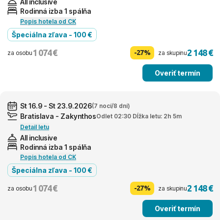
All inclusive
Rodinná izba 1 spálňa
Popis hotela od CK
Špeciálna zľava - 100 €
1 074 €
2 148 €
-27%
za osobu
za skupinu
Overiť termín
St 16.9 - St 23.9.2026
(7 nocí/8 dní)
Bratislava - Zakynthos
Odlet 02:30 Dĺžka letu: 2h 5m
Detail letu
All inclusive
Rodinná izba 1 spálňa
Popis hotela od CK
Špeciálna zľava - 100 €
1 074 €
2 148 €
-27%
za osobu
za skupinu
Overiť termín