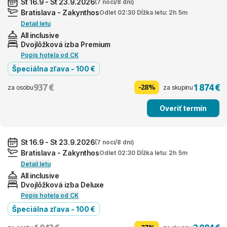
St 16.9 - St 23.9.2026
(7 nocí/8 dní)
Bratislava - Zakynthos
Odlet 02:30 Dĺžka letu: 2h 5m
Detail letu
All inclusive
Dvojlôžková izba Premium
Popis hotela od CK
Špeciálna zľava - 100 €
937 €
1 874 €
-28%
za osobu
za skupinu
Overiť termín
St 16.9 - St 23.9.2026
(7 nocí/8 dní)
Bratislava - Zakynthos
Odlet 02:30 Dĺžka letu: 2h 5m
Detail letu
All inclusive
Dvojlôžková izba Deluxe
Popis hotela od CK
Špeciálna zľava - 100 €