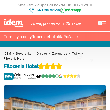
Sme vám k dispozícii
Po-Ne 08:00 - 22:00
+421 910 301 207
WhatsApp
|
15
Zájazdy predávame už
rokov
Termíny a ceny
Recenzie
Lokalita
Počasie
IDEM
Dovolenka
Grécko
Zakynthos
Tsilivi
Filoxenia Hotel
Filoxenia Hotel
Veľmi dobré
86%
1976 hodnotení