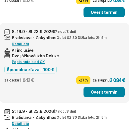
1 042 €
2 084 €
-27%
za osobu
za skupinu
Overiť termín
St 16.9 - St 23.9.2026
(7 nocí/8 dní)
Bratislava - Zakynthos
Odlet 02:30 Dĺžka letu: 2h 5m
Detail letu
All inclusive
Dvojlôžková izba Deluxe
Popis hotela od CK
Špeciálna zľava - 100 €
1 042 €
2 084 €
-27%
za osobu
za skupinu
Overiť termín
St 16.9 - St 23.9.2026
(7 nocí/8 dní)
Bratislava - Zakynthos
Odlet 02:30 Dĺžka letu: 2h 5m
Detail letu