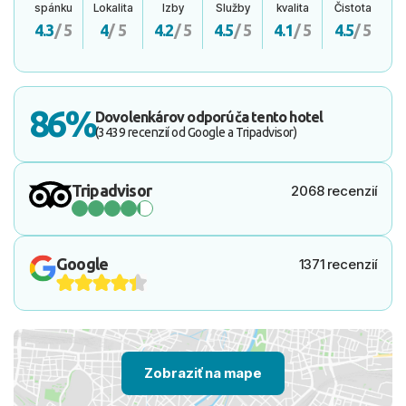
spánku
Lokalita
Izby
Služby
kvalita
Čistota
4.3
/ 5
4
/ 5
4.2
/ 5
4.5
/ 5
4.1
/ 5
4.5
/ 5
86%
Dovolenkárov odporúča tento hotel
(3439 recenzií od Google a Tripadvisor)
Tripadvisor
2068 recenzií
Google
1371 recenzií
Zobraziť na mape