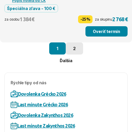
Popis hotela od CK
Špeciálna zľava - 100 €
1 384 €
2 768 €
-25%
za osobu
za skupinu
Overiť termín
1
2
Ďalšia
Rýchle tipy od nás
Dovolenka Grécko 2026
Last minute Grécko 2026
Dovolenka Zakynthos 2026
Last minute Zakynthos 2026