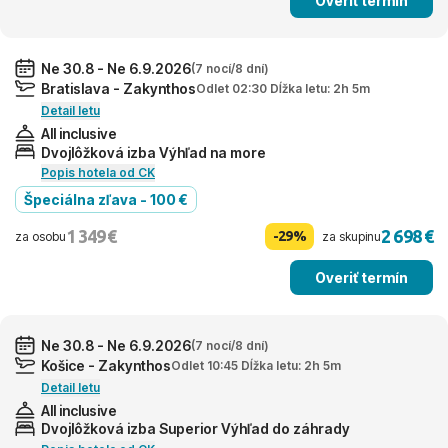
Overiť termín
Ne 30.8 - Ne 6.9.2026
(7 nocí/8 dní)
Bratislava - Zakynthos
Odlet 02:30 Dĺžka letu: 2h 5m
Detail letu
All inclusive
Dvojlôžková izba Výhľad na more
Popis hotela od CK
Špeciálna zľava - 100 €
1 349 €
2 698 €
-29%
za osobu
za skupinu
Overiť termín
Ne 30.8 - Ne 6.9.2026
(7 nocí/8 dní)
Košice - Zakynthos
Odlet 10:45 Dĺžka letu: 2h 5m
Detail letu
All inclusive
Dvojlôžková izba Superior Výhľad do záhrady