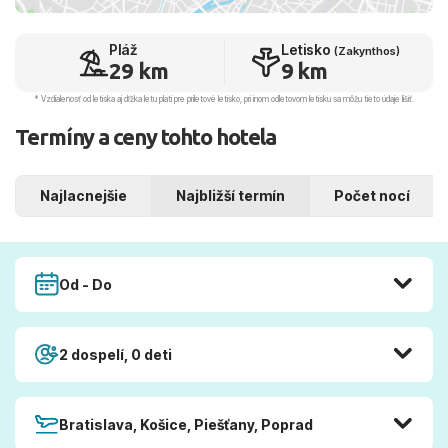
Pláž
Letisko
(Zakynthos)
29 km
9 km
* Vzdialenosť od letiska aj dľžka letu platí pre príletové letisko, pri inom odletovom letisku sa môžu tieto údaje líšiť.
Termíny a ceny tohto hotela
Najlacnejšie
Najbližší termín
Počet nocí
Od - Do
2 dospelí, 0 deti
Bratislava, Košice, Piešťany, Poprad