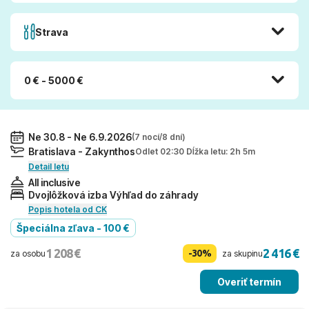
Strava
0 € - 5000 €
Ne 30.8 - Ne 6.9.2026
(7 nocí/8 dní)
Bratislava - Zakynthos
Odlet 02:30 Dĺžka letu: 2h 5m
Detail letu
All inclusive
Dvojlôžková izba Výhľad do záhrady
Popis hotela od CK
Špeciálna zľava - 100 €
1 208 €
2 416 €
-30%
za osobu
za skupinu
Overiť termín