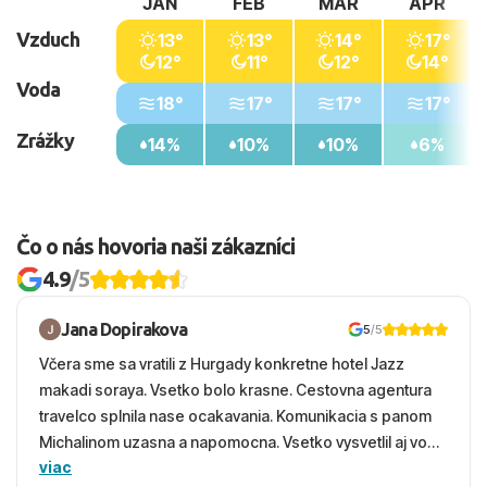
JAN
FEB
MAR
APR
Vzduch
13°
13°
14°
17°
12°
11°
12°
14°
Voda
18°
17°
17°
17°
Zrážky
14%
10%
10%
6%
Čo o nás hovoria naši zákazníci
4.9
/5
Jana Dopirakova
5
/5
Včera sme sa vratili z Hurgady konkretne hotel Jazz
makadi soraya. Vsetko bolo krasne. Cestovna agentura
travelco splnila nase ocakavania. Komunikacia s panom
Michalinom uzasna a napomocna. Vsetko vysvetlil aj vo
viac
vecernych hodinach zaco sa ospravedlnujem. Hotel