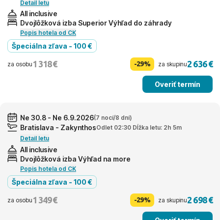
Detail letu
All inclusive
Dvojlôžková izba Superior Výhľad do záhrady
Popis hotela od CK
Špeciálna zľava - 100 €
1 318 €
2 636 €
-29%
za osobu
za skupinu
Overiť termín
Ne 30.8 - Ne 6.9.2026
(7 nocí/8 dní)
Bratislava - Zakynthos
Odlet 02:30 Dĺžka letu: 2h 5m
Detail letu
All inclusive
Dvojlôžková izba Výhľad na more
Popis hotela od CK
Špeciálna zľava - 100 €
1 349 €
2 698 €
-29%
za osobu
za skupinu