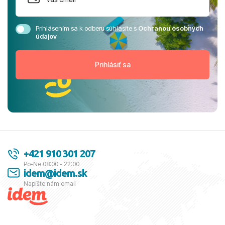
Prihlásením sa k odberu súhlasíte s
Ochranou osobných
údajov
+421 910 301 207
Po-Ne 08:00 - 22:00
idem@idem.sk
Napíšte nám email