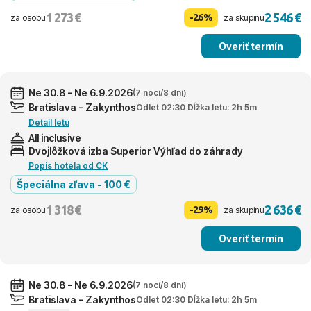
1 273 €
2 546 €
-26%
za osobu
za skupinu
Overiť termín
Ne 30.8 - Ne 6.9.2026
(7 nocí/8 dní)
Bratislava - Zakynthos
Odlet 02:30 Dĺžka letu: 2h 5m
Detail letu
All inclusive
Dvojlôžková izba Superior Výhľad do záhrady
Popis hotela od CK
Špeciálna zľava - 100 €
1 318 €
2 636 €
-29%
za osobu
za skupinu
Overiť termín
Ne 30.8 - Ne 6.9.2026
(7 nocí/8 dní)
Bratislava - Zakynthos
Odlet 02:30 Dĺžka letu: 2h 5m