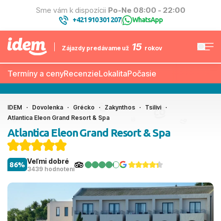
Sme vám k dispozícii
Po-Ne 08:00 - 22:00
+421 910 301 207
WhatsApp
|
15
Zájazdy predávame už
rokov
Termíny a ceny
Recenzie
Lokalita
Počasie
IDEM
Dovolenka
Grécko
Zakynthos
Tsilivi
Atlantica Eleon Grand Resort & Spa
Atlantica Eleon Grand Resort & Spa
Veľmi dobré
86%
3439 hodnotení