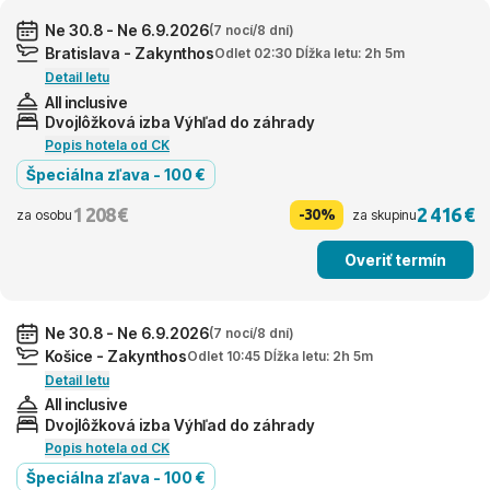
Ne 30.8 - Ne 6.9.2026
(7 nocí/8 dní)
Bratislava - Zakynthos
Odlet 02:30 Dĺžka letu: 2h 5m
Detail letu
All inclusive
Dvojlôžková izba Výhľad do záhrady
Popis hotela od CK
Špeciálna zľava - 100 €
1 208 €
2 416 €
-30%
za osobu
za skupinu
Overiť termín
Ne 30.8 - Ne 6.9.2026
(7 nocí/8 dní)
Košice - Zakynthos
Odlet 10:45 Dĺžka letu: 2h 5m
Detail letu
All inclusive
Dvojlôžková izba Výhľad do záhrady
Popis hotela od CK
Špeciálna zľava - 100 €