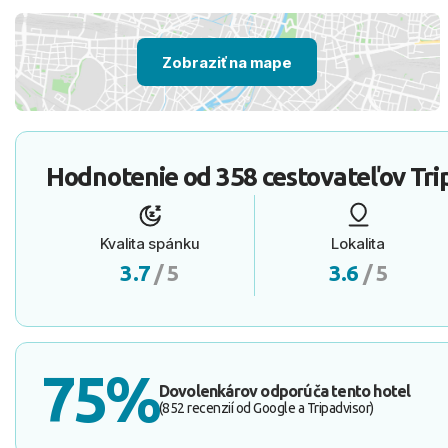
Zobraziť na mape
Hodnotenie od
358 cestovateľov
Tri
Kvalita spánku
Lokalita
3.7
/ 5
3.6
/ 5
75%
Dovolenkárov odporúča tento hotel
(852 recenzií od Google a Tripadvisor)