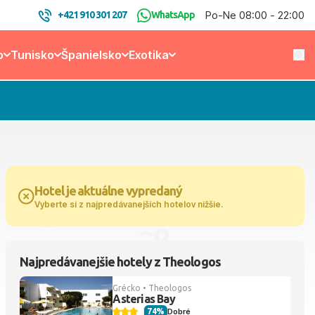
Po-Ne 08:00 - 22:00
+421 910 301 207
WhatsApp
o
Tunisko
Španielsko
Exotika
Hotel je aktuálne vypredaný
Vyberte si z najpredávanejších hotelov nižšie.
Najpredávanejšie hotely z Theologos
Grécko • Theologos
Asterias Bay
74%
Dobré