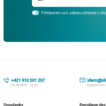
Magic Life 
svedomím o
bezstarostn
Prihlásením sa k odberu súhlasíte s
Oc
úrovni. Vše
jednotku s h
tešíme, kam
Ďakujeme za
pozdravom 
spokojných k
+421 910 301 207
idem@id
Po-Ne 08:00 - 22:00
Napíšte nám 
Dovolenky
Populárne des