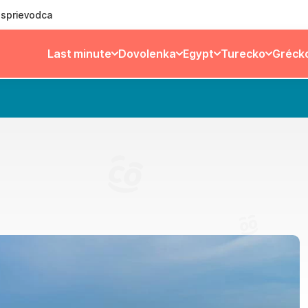
ý sprievodca
Last minute
Dovolenka
Egypt
Turecko
Gréck