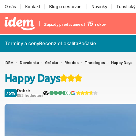
O nás
Kontakt
Blog o cestovaní
Novinky
Turistick
15
Zájazdy predávame už
rokov
Termíny a ceny
Recenzie
Lokalita
Počasie
IDEM
Dovolenka
Grécko
Rhodos
Theologos
Happy Days
Happy Days
Dobré
75%
852 hodnotení