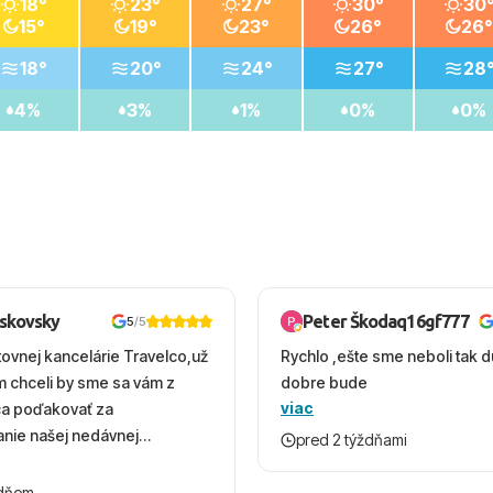
18°
23°
27°
30°
30
15°
19°
23°
26°
26°
18°
20°
24°
27°
28
4%
3%
1%
0%
0%
oskovsky
Peter Škodaq16gf777
5
/5
tovnej kancelárie Travelco,už
Rychlo ,ešte sme neboli tak d
em chceli by sme sa vám z
dobre bude
viac
ca poďakovať za
nie našej nedávnej
pred 2 týždňami
v Turecku. Vďaka vám sme
herný čas, na ktorý budeme
ždňom