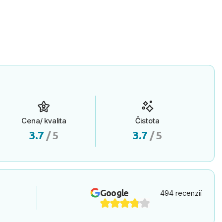
Cena/ kvalita
Čistota
3.7
/ 5
3.7
/ 5
Google
494 recenzií