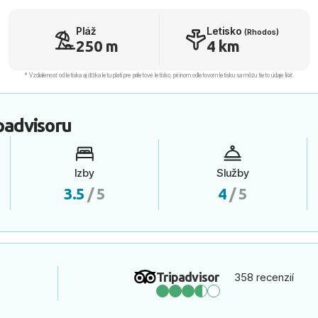
Pláž
Letisko
(Rhodos)
250 m
4 km
* Vzdialenosť od letiska aj dľžka letu platí pre príletové letisko, pri inom odletovom letisku sa môžu tieto údaje líšiť.
padvisoru
Izby
Služby
3.5
/ 5
4
/ 5
Tripadvisor
358 recenzií