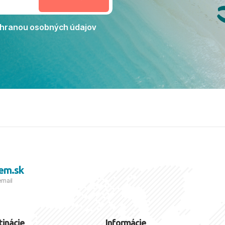
Jacaranda môžeme s čistým
dporučiť každému, kto hľadá
ú dovolenku na vysokej
hranou osobných údajov
tko bolo zabezpečené na
viezdičkou. ​Už teraz sa
 s nami vyrazíte nabudúce!
 skvelé spomienky. ​S
a prianím mnohých ďalších
lientov, Juraj s rodinou.
em.sk
email
tinácie
Informácie