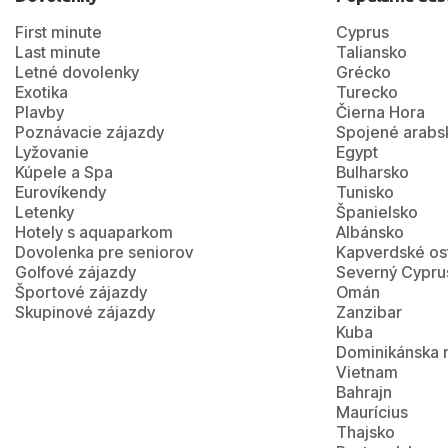
First minute
Cyprus
Last minute
Taliansko
Letné dovolenky
Grécko
Exotika
Turecko
Plavby
Čierna Hora
Poznávacie zájazdy
Spojené arabs
Lyžovanie
Egypt
Kúpele a Spa
Bulharsko
Eurovíkendy
Tunisko
Letenky
Španielsko
Hotely s aquaparkom
Albánsko
Dovolenka pre seniorov
Kapverdské os
Golfové zájazdy
Severný Cypru
Športové zájazdy
Omán
Skupinové zájazdy
Zanzibar
Kuba
Dominikánska 
Vietnam
Bahrajn
Maurícius
Thajsko