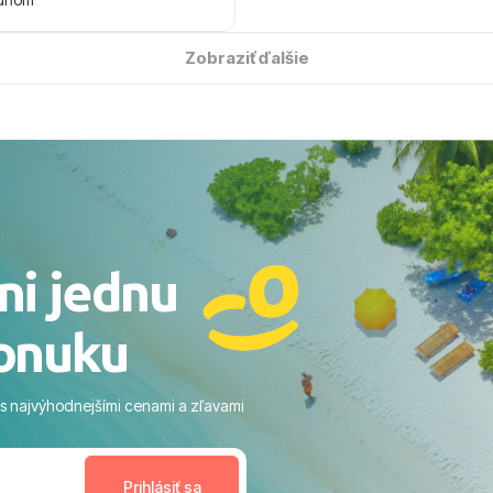
 úsmevom spomínať. ​Všetko
solútne hladko – od
Zobraziť ďalšie
ýberu zájazdu, cez ochotnú
, až po samotný transfer a
ovaní sme boli v hoteli TUI
acaranda a bola to trefa do
o nás dostalo najviac: ​Skvelé
rsonál: Vždy usmievaví,
rostliví ľudia. ​Gastro zážitok:
stré a čerstvé jedlo počas
ni jednu
​Areál a pláž: Nádherné, čisté
 veľa zelene a udržiavaná pláž
onuku
m vstupom do mora a teple
ram: Skvelé animácie a
ivity, pri ktorých sa človek ani
 s najvýhodnejšími cenami a zľavami
enudil, no zároveň bol
estoru na dokonalý relax. ​
nceláriu Travelco aj hotel TUI