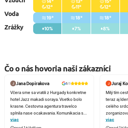
14°
13°
15°
12°
11°
12°
Voda
19°
18°
18°
Zrážky
10%
7%
8%
Čo o nás hovoria naši zákazníci
Jana Dopirakova
Juraj K
5
/5
Včera sme sa vratili z Hurgady konkretne
Milý tím ces
hotel Jazz makadi soraya. Vsetko bolo
teraz aj Id
krasne. Cestovna agentura travelco
celého srd
splnila nase ocakavania. Komunikacia s
zorganizova
viac
viac
panom Michalinom uzasna a napomocna.
dovolenky 
Vsetko vysvetlil aj vo vecernych hodinach
prežili nád
pred 1 týždňom
pred 1 tý