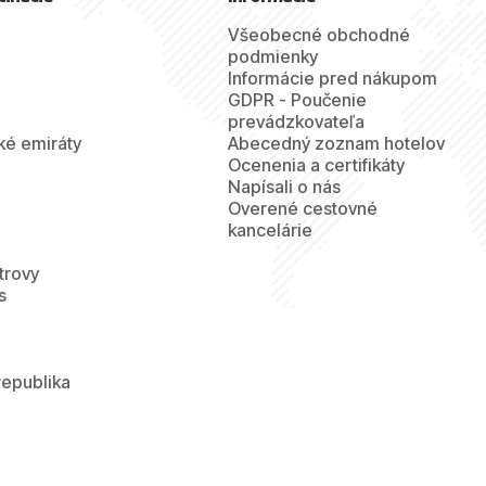
Všeobecné obchodné
podmienky
Informácie pred nákupom
GDPR - Poučenie
prevádzkovateľa
ké emiráty
Abecedný zoznam hotelov
Ocenenia a certifikáty
Napísali o nás
Overené cestovné
kancelárie
trovy
s
republika