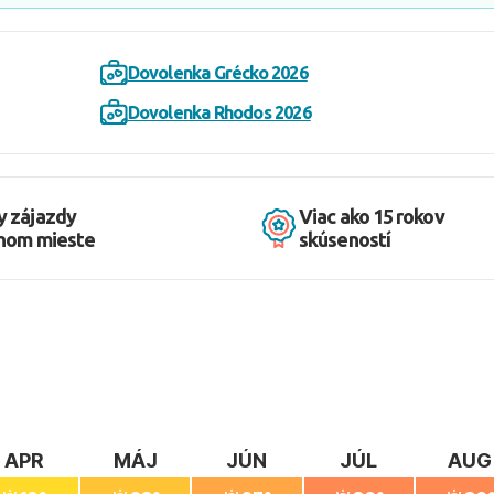
Dovolenka Grécko 2026
Dovolenka Rhodos 2026
y zájazdy
Viac ako 15 rokov
dnom mieste
skúseností
APR
MÁJ
JÚN
JÚL
AUG