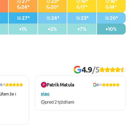
°
27°
23°
19°
16°
24°
20°
17°
14°
°
27°
24°
23°
20°
1%
3%
7%
10%
4.9
/5
Patrik Matula
5
/5
5
/5
viac
úfam že i
pred 2 týždňami