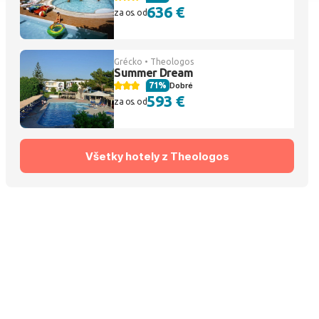
636 €
za os. od
Grécko • Theologos
Summer Dream
71%
Dobré
593 €
za os. od
Všetky hotely z Theologos