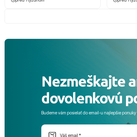
zaco sa ospravedlnujem. Hotel krasny,
ešte dlho s
cisty. Sluzby top. Strava, prostredie,
prebehlo ab
more, snorchlovanie. Dakujeme velmi
prvotného v
pekne S pozdravom
komunikáciu
pobyt. ​Ubyt
Magic Life J
čierneho! ​Č
služby a pe
ochotní a sta
Výborné, pe
Nezmeškajte a
celého dňa. 
prostredie,
dovolenkovú p
s pozvoľný
more. ​Prog
športové akt
Budeme vám posielať do email-u najlepšie ponuky
na moment n
dostatok pri
Cestovnú ka