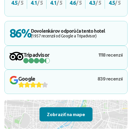
4.5
/ 5
4.1
/ 5
4.1
/ 5
4.6
/ 5
4.3
/ 5
4.5
/ 5
86%
Dovolenkárov odporúča tento hotel
(1957 recenzií od Google a Tripadvisor)
Tripadvisor
1118 recenzií
Google
839 recenzií
Zobraziť na mape