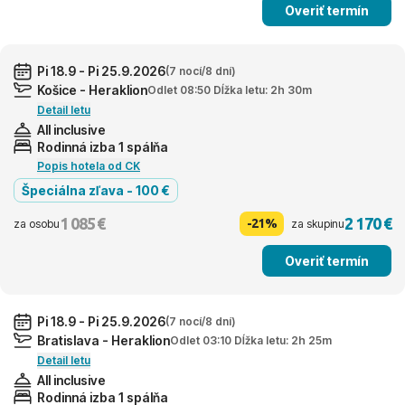
Overiť termín
Pi 18.9 - Pi 25.9.2026
(7 nocí/8 dní)
Košice - Heraklion
Odlet 08:50 Dĺžka letu: 2h 30m
Detail letu
All inclusive
Rodinná izba 1 spálňa
Popis hotela od CK
Špeciálna zľava - 100 €
1 085 €
2 170 €
-21%
za osobu
za skupinu
Overiť termín
Pi 18.9 - Pi 25.9.2026
(7 nocí/8 dní)
Bratislava - Heraklion
Odlet 03:10 Dĺžka letu: 2h 25m
Detail letu
All inclusive
Rodinná izba 1 spálňa