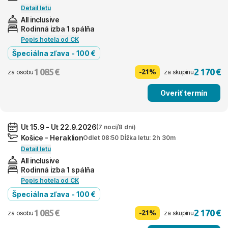
Detail letu
All inclusive
Rodinná izba 1 spálňa
Popis hotela od CK
Špeciálna zľava - 100 €
1 085 €
2 170 €
-21%
za osobu
za skupinu
Overiť termín
Ut 15.9 - Ut 22.9.2026
(7 nocí/8 dní)
Košice - Heraklion
Odlet 08:50 Dĺžka letu: 2h 30m
Detail letu
All inclusive
Rodinná izba 1 spálňa
Popis hotela od CK
Špeciálna zľava - 100 €
1 085 €
2 170 €
-21%
za osobu
za skupinu