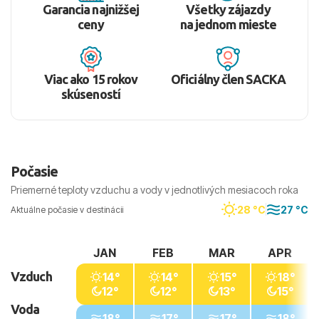
Garancia najnižšej
Všetky zájazdy
ceny
na jednom mieste
Viac ako 15 rokov
Oficiálny člen SACKA
skúseností
Počasie
Priemerné teploty vzduchu a vody v jednotlivých mesiacoch roka
28 °C
27 °C
Aktuálne počasie v destinácii
JAN
FEB
MAR
APR
Vzduch
14°
14°
15°
18°
12°
12°
13°
15°
Voda
18°
17°
17°
18°