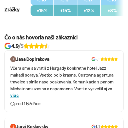
Zrážky
15%
15%
12%
8%
Čo o nás hovoria naši zákazníci
4.9
/5
Jana Dopirakova
5
/5
Včera sme sa vratili z Hurgady konkretne hotel Jazz
makadi soraya. Vsetko bolo krasne. Cestovna agentura
travelco splnila nase ocakavania. Komunikacia s panom
Michalinom uzasna a napomocna. Vsetko vysvetlil aj vo
viac
vecernych hodinach zaco sa ospravedlnujem. Hotel
krasny, cisty. Sluzby top. Strava, prostredie, more,
pred 1 týždňom
snorchlovanie. Dakujeme velmi pekne S pozdravom
Juraj Koskovsky
5
/5