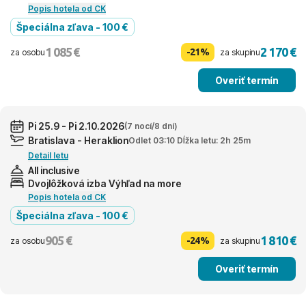
Popis hotela od CK
Špeciálna zľava - 100 €
1 085 €
2 170 €
-21%
za osobu
za skupinu
Overiť termín
Pi 25.9 - Pi 2.10.2026
(7 nocí/8 dní)
Bratislava - Heraklion
Odlet 03:10 Dĺžka letu: 2h 25m
Detail letu
All inclusive
Dvojlôžková izba Výhľad na more
Popis hotela od CK
Špeciálna zľava - 100 €
905 €
1 810 €
-24%
za osobu
za skupinu
Overiť termín