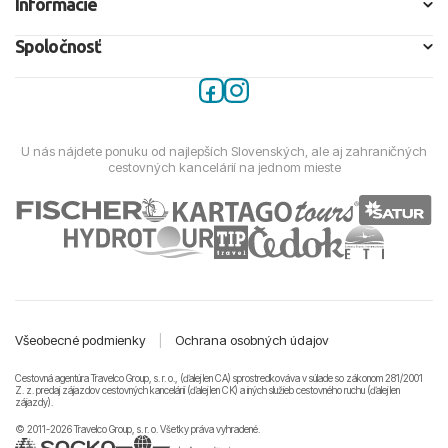
Informácie
Spoločnosť
U nás nájdete ponuku od najlepších Slovenských, ale aj zahraničných
cestovných kancelárií na jednom mieste
Všeobecné podmienky
|
Ochrana osobných údajov
Cestovná agentúra Travelco Group, s. r. o., (ďalej len CA) sprostredkováva v súlade so zákonom 281/2001
Z. z. predaj zájazdov cestovných kancelárii (ďalej len CK) a iných služieb cestovného ruchu (ďalej len
zájazdy).
© 2011-2026 Travelco Group, s. r. o. Všetky práva vyhradené.