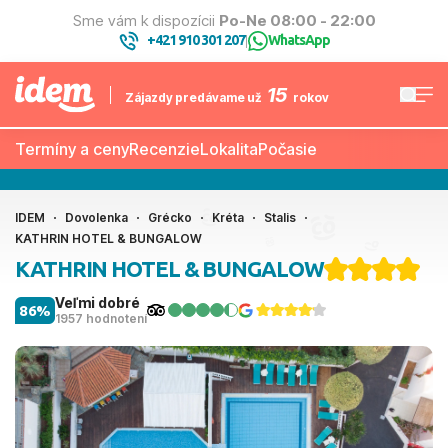
Sme vám k dispozícii
Po-Ne 08:00 - 22:00
+421 910 301 207
WhatsApp
|
15
Zájazdy predávame už
rokov
Termíny a ceny
Recenzie
Lokalita
Počasie
IDEM
Dovolenka
Grécko
Kréta
Stalis
KATHRIN HOTEL & BUNGALOW
KATHRIN HOTEL & BUNGALOW
Veľmi dobré
86%
1957 hodnotení