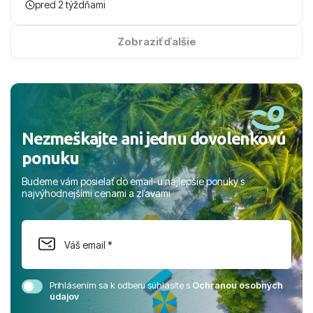
pred 2 týždňami
odporučiť každému, kto hľadá bezstarostnú dovolenku
na vysokej úrovni. Všetko bolo zabezpečené na jednotku
s hviezdičkou. ​Už teraz sa tešíme, kam s nami vyrazíte
Zobraziť ďalšie
nabudúce! Ďakujeme za skvelé spomienky. ​S pozdravom
a prianím mnohých ďalších spokojných klientov, Juraj s
rodinou.
Nezmeškajte ani jednu dovolenkovú
ponuku
Budeme vám posielať do email-u najlepšie ponuky s
najvýhodnejšími cenami a zľavami
Prihlásením sa k odberu súhlasíte s
Ochranou osobných
údajov