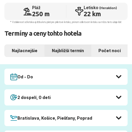
Pláž
Letisko
(Heraklion)
250 m
22 km
* Vzdialenosť od letiska aj dľžka letu platí pre príletové letisko, pri inom odletovom letisku sa môžu tieto údaje líšiť.
Termíny a ceny tohto hotela
Najlacnejšie
Najbližší termín
Počet nocí
Od - Do
2 dospelí, 0 deti
Bratislava, Košice, Piešťany, Poprad