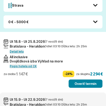
Strava
0 € - 5000 €
Ut 18.8 - Ut 25.8.2026
(7 nocí/8 dní)
Bratislava - Heraklion
Odlet 03:10 Dĺžka letu: 2h 25m
Detail letu
All inclusive
Dvojlôžková izba Výhľad na more
Popis hotela od CK
1 147 €
2 294 €
-24%
za osobu
za skupinu
Overiť termín
Ut 15.9 - Ut 22.9.2026
(7 nocí/8 dní)
Bratislava - Heraklion
Odlet 03:10 Dĺžka letu: 2h 25m