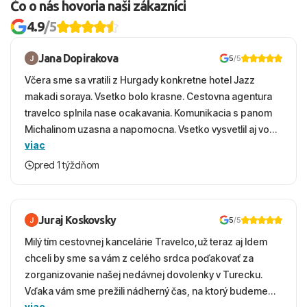
Čo o nás hovoria naši zákazníci
4.9
/5
Jana Dopirakova
5
/5
Včera sme sa vratili z Hurgady konkretne hotel Jazz
makadi soraya. Vsetko bolo krasne. Cestovna agentura
travelco splnila nase ocakavania. Komunikacia s panom
Michalinom uzasna a napomocna. Vsetko vysvetlil aj vo
viac
vecernych hodinach zaco sa ospravedlnujem. Hotel
krasny, cisty. Sluzby top. Strava, prostredie, more,
pred 1 týždňom
snorchlovanie. Dakujeme velmi pekne S pozdravom
Juraj Koskovsky
5
/5
Milý tím cestovnej kancelárie Travelco,už teraz aj Idem
chceli by sme sa vám z celého srdca poďakovať za
zorganizovanie našej nedávnej dovolenky v Turecku.
Vďaka vám sme prežili nádherný čas, na ktorý budeme
viac