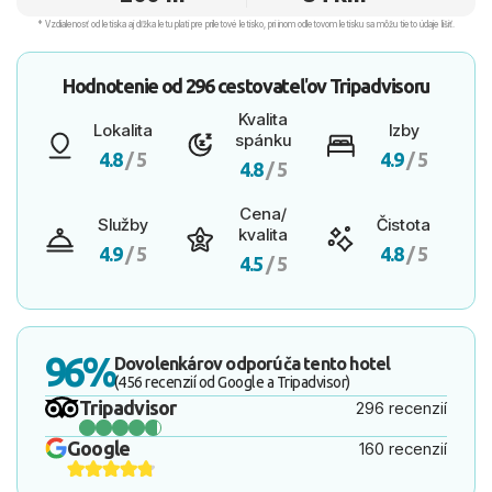
* Vzdialenosť od letiska aj dľžka letu platí pre príletové letisko, pri inom odletovom letisku sa môžu tieto údaje líšiť.
Hodnotenie od
296 cestovateľov
Tripadvisoru
Kvalita
Lokalita
Izby
spánku
4.8
/ 5
4.9
/ 5
4.8
/ 5
Cena/
Služby
Čistota
kvalita
4.9
/ 5
4.8
/ 5
4.5
/ 5
96%
Dovolenkárov odporúča tento hotel
(456 recenzií od Google a Tripadvisor)
Tripadvisor
296 recenzií
Google
160 recenzií