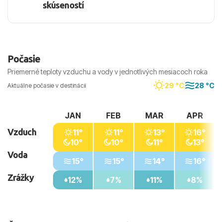
skúseností
Počasie
Priemerné teploty vzduchu a vody v jednotlivých mesiacoch roka
29 °C
28 °C
Aktuálne počasie v destinácii
JAN
FEB
MAR
APR
Vzduch
11°
11°
13°
16°
10°
10°
11°
13°
Voda
15°
15°
14°
16°
Zrážky
12%
7%
11%
8%