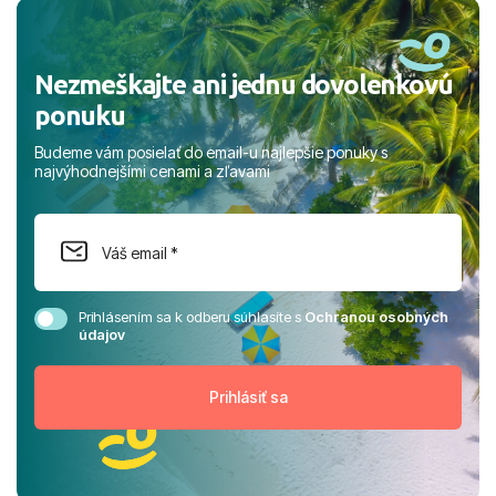
rodinou.
Nezmeškajte ani jednu dovolenkovú
ponuku
Budeme vám posielať do email-u najlepšie ponuky s
najvýhodnejšími cenami a zľavami
Prihlásením sa k odberu súhlasíte s
Ochranou osobných
údajov