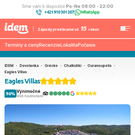
Sme vám k dispozícii
Po-Ne 08:00 - 22:00
+421 910 301 207
WhatsApp
|
15
Zájazdy predávame už
rokov
Termíny a ceny
Recenzie
Lokalita
Počasie
IDEM
Dovolenka
Grécko
Chalkidiki
Ouranoupolis
Eagles Villas
Eagles Villas
Výnimočné
96%
456 hodnotení