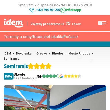
Sme vám k dispozícii
Po-Ne 08:00 - 22:00
+421 910 301 207
WhatsApp
|
15
Zájazdy predávame už
rokov
Termíny a ceny
Recenzie
Lokalita
Počasie
IDEM
Dovolenka
Grécko
Rhodos
Mesto Rhodos
Semiramis
Semiramis
Skvelé
86%
3273 hodnotení