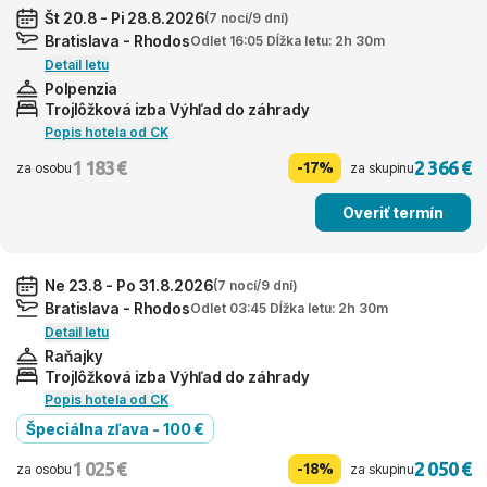
Št 20.8 - Pi 28.8.2026
(7 nocí/9 dní)
Bratislava - Rhodos
Odlet 16:05 Dĺžka letu: 2h 30m
Detail letu
Polpenzia
Trojlôžková izba Výhľad do záhrady
Popis hotela od CK
1 183 €
2 366 €
-17%
za osobu
za skupinu
Overiť termín
Ne 23.8 - Po 31.8.2026
(7 nocí/9 dní)
Bratislava - Rhodos
Odlet 03:45 Dĺžka letu: 2h 30m
Detail letu
Raňajky
Trojlôžková izba Výhľad do záhrady
Popis hotela od CK
Špeciálna zľava - 100 €
1 025 €
2 050 €
-18%
za osobu
za skupinu