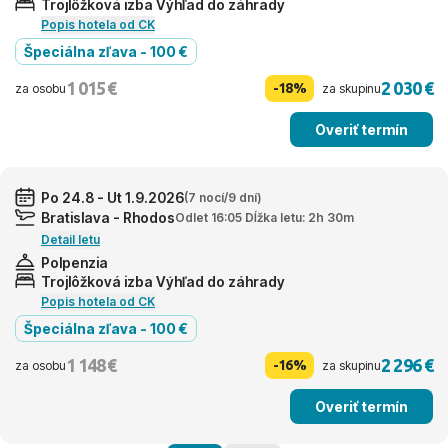
Trojlôžková izba Výhľad do záhrady
Popis hotela od CK
Špeciálna zľava - 100 €
1 015 €
2 030 €
-18%
za osobu
za skupinu
Overiť termín
Po 24.8 - Ut 1.9.2026
(7 nocí/9 dní)
Bratislava - Rhodos
Odlet 16:05 Dĺžka letu: 2h 30m
Detail letu
Polpenzia
Trojlôžková izba Výhľad do záhrady
Popis hotela od CK
Špeciálna zľava - 100 €
1 148 €
2 296 €
-16%
za osobu
za skupinu
Overiť termín