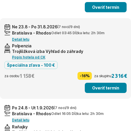
Overiť termín
Ne 23.8 - Po 31.8.2026
(7 nocí/9 dní)
Bratislava - Rhodos
Odlet 03:45 Dĺžka letu: 2h 30m
Detail letu
Polpenzia
Trojlôžková izba Výhľad do záhrady
Popis hotela od CK
Špeciálna zľava - 100 €
1 158 €
2 316 €
-16%
za osobu
za skupinu
Overiť termín
Po 24.8 - Ut 1.9.2026
(7 nocí/9 dní)
Bratislava - Rhodos
Odlet 16:05 Dĺžka letu: 2h 30m
Detail letu
Raňajky