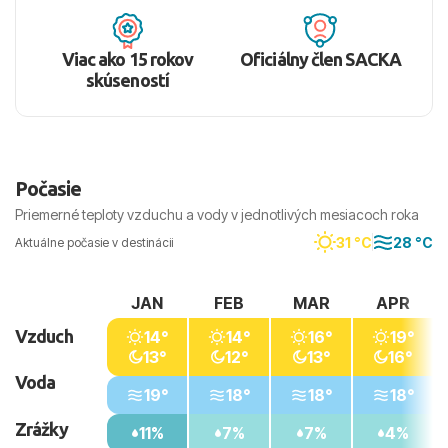
Viac ako 15 rokov
Oficiálny člen SACKA
skúseností
Počasie
Priemerné teploty vzduchu a vody v jednotlivých mesiacoch roka
31 °C
28 °C
Aktuálne počasie v destinácii
JAN
FEB
MAR
APR
Vzduch
14°
14°
16°
19°
13°
12°
13°
16°
Voda
19°
18°
18°
18°
Zrážky
11%
7%
7%
4%