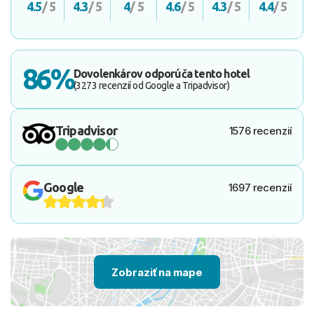
4.5
/ 5
4.3
/ 5
4
/ 5
4.6
/ 5
4.3
/ 5
4.4
/ 5
86%
Dovolenkárov odporúča tento hotel
(3273 recenzií od Google a Tripadvisor)
Tripadvisor
1576 recenzií
Google
1697 recenzií
Zobraziť na mape