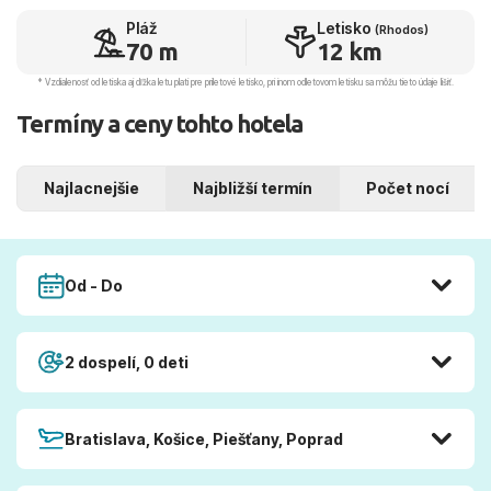
Pláž
Letisko
(Rhodos)
70 m
12 km
* Vzdialenosť od letiska aj dľžka letu platí pre príletové letisko, pri inom odletovom letisku sa môžu tieto údaje líšiť.
Termíny a ceny tohto hotela
Najlacnejšie
Najbližší termín
Počet nocí
Od - Do
2 dospelí, 0 deti
Bratislava, Košice, Piešťany, Poprad