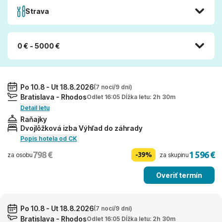
Strava
0 € - 5000 €
Po 10.8 - Ut 18.8.2026
(7 nocí/9 dní)
Bratislava - Rhodos
Odlet 16:05 Dĺžka letu: 2h 30m
Detail letu
Raňajky
Dvojlôžková izba Výhľad do záhrady
Popis hotela od CK
798 €
1 596 €
-39%
za osobu
za skupinu
Overiť termín
Po 10.8 - Ut 18.8.2026
(7 nocí/9 dní)
Bratislava - Rhodos
Odlet 16:05 Dĺžka letu: 2h 30m