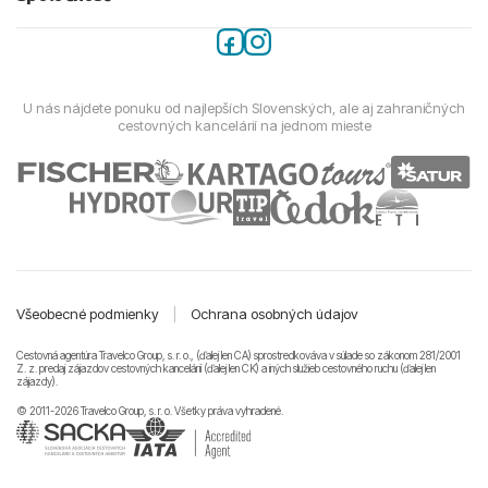
U nás nájdete ponuku od najlepších Slovenských, ale aj zahraničných
cestovných kancelárií na jednom mieste
Všeobecné podmienky
|
Ochrana osobných údajov
Cestovná agentúra Travelco Group, s. r. o., (ďalej len CA) sprostredkováva v súlade so zákonom 281/2001
Z. z. predaj zájazdov cestovných kancelárii (ďalej len CK) a iných služieb cestovného ruchu (ďalej len
zájazdy).
© 2011-2026 Travelco Group, s. r. o. Všetky práva vyhradené.