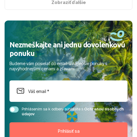
s hviezdičkou. ​Už teraz sa tešíme, kam s nami vyrazíte
Zobraziť ďalšie
nabudúce! Ďakujeme za skvelé spomienky. ​S pozdravom
a prianím mnohých ďalších spokojných klientov, Juraj s
rodinou.
Nezmeškajte ani jednu dovolenkovú
ponuku
Budeme vám posielať do email-u najlepšie ponuky s
najvýhodnejšími cenami a zľavami
Prihlásením sa k odberu súhlasíte s
Ochranou osobných
údajov