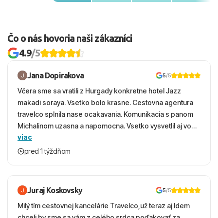
Čo o nás hovoria naši zákazníci
4.9
/5
Jana Dopirakova
5
/5
Včera sme sa vratili z Hurgady konkretne hotel Jazz
makadi soraya. Vsetko bolo krasne. Cestovna agentura
travelco splnila nase ocakavania. Komunikacia s panom
Michalinom uzasna a napomocna. Vsetko vysvetlil aj vo
viac
vecernych hodinach zaco sa ospravedlnujem. Hotel
krasny, cisty. Sluzby top. Strava, prostredie, more,
pred 1 týždňom
snorchlovanie. Dakujeme velmi pekne S pozdravom
Juraj Koskovsky
5
/5
Milý tím cestovnej kancelárie Travelco,už teraz aj Idem
chceli by sme sa vám z celého srdca poďakovať za