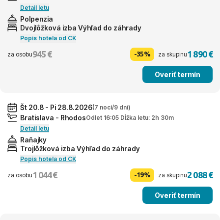
Detail letu
Polpenzia
Dvojlôžková izba Výhľad do záhrady
Popis hotela od CK
945 €
1 890 €
-35%
za osobu
za skupinu
Overiť termín
Št 20.8 - Pi 28.8.2026
(7 nocí/9 dní)
Bratislava - Rhodos
Odlet 16:05 Dĺžka letu: 2h 30m
Detail letu
Raňajky
Trojlôžková izba Výhľad do záhrady
Popis hotela od CK
1 044 €
2 088 €
-19%
za osobu
za skupinu
Overiť termín