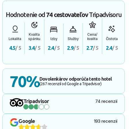
Hodnotenie od
74 cestovateľov
Tripadvisoru
Kvalita
Cena/
Lokalita
spánku
Izby
Služby
kvalita
Čistota
4.5
/ 5
3.4
/ 5
2.4
/ 5
2.9
/ 5
2.7
/ 5
2.4
/ 5
70%
Dovolenkárov odporúča tento hotel
(267 recenzií od Google a Tripadvisor)
Tripadvisor
74 recenzií
Google
193 recenzií