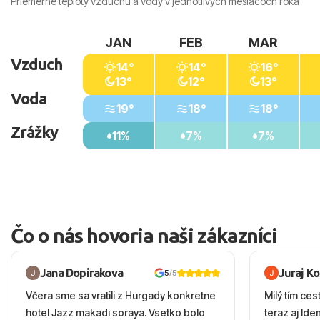
Priemerné teploty vzduchu a vody v jednotlivých mesiacoch roka
JAN
FEB
MAR
Vzduch
14°
14°
16°
13°
12°
13°
Voda
19°
18°
18°
Zrážky
11%
7%
7%
Čo o nás hovoria naši zákazníci
Jana Dopirakova
Juraj K
5
/5
Včera sme sa vratili z Hurgady konkretne
Milý tím ces
hotel Jazz makadi soraya. Vsetko bolo
teraz aj Id