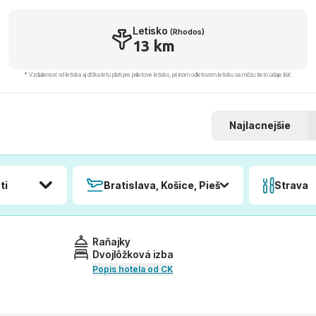
Letisko
(Rhodos)
13 km
* Vzdialenosť od letiska aj dľžka letu platí pre príletové letisko, pri inom odletovom letisku sa môžu tieto údaje líšiť.
Najlacnejšie
ti
Bratislava, Košice, Piešťany, Poprad
Strava
Raňajky
Dvojlôžková izba
Popis hotela od CK