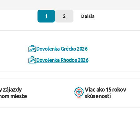
1
2
Ďalšia
Dovolenka Grécko 2026
Dovolenka Rhodos 2026
y zájazdy
Viac ako 15 rokov
dnom mieste
skúseností