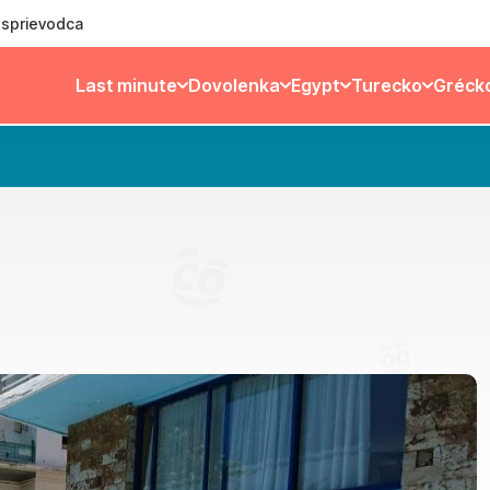
ý sprievodca
Last minute
Dovolenka
Egypt
Turecko
Gréck