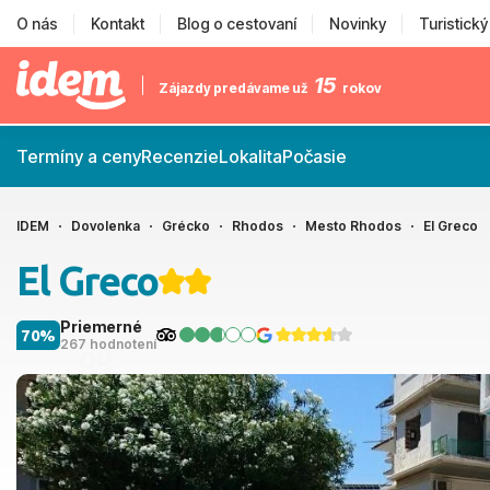
O nás
Kontakt
Blog o cestovaní
Novinky
Turistick
15
Zájazdy predávame už
rokov
Termíny a ceny
Recenzie
Lokalita
Počasie
IDEM
Dovolenka
Grécko
Rhodos
Mesto Rhodos
El Greco
El Greco
Priemerné
70%
267 hodnotení