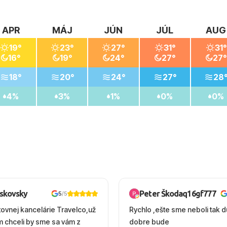
APR
MÁJ
JÚN
JÚL
AUG
19°
23°
27°
31°
31°
16°
19°
24°
27°
27°
18°
20°
24°
27°
28
4%
3%
1%
0%
0%
oskovsky
Peter Škodaq16gf777
5
/5
tovnej kancelárie Travelco,už
Rychlo ,ešte sme neboli tak d
em chceli by sme sa vám z
dobre bude