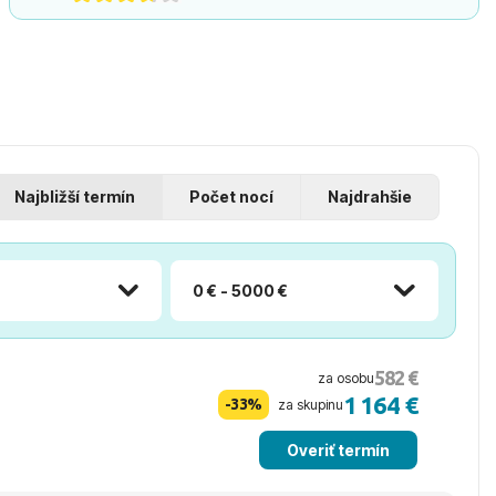
Najbližší termín
Počet nocí
Najdrahšie
0 € - 5000 €
582 €
za osobu
1 164 €
-33%
za skupinu
Overiť termín