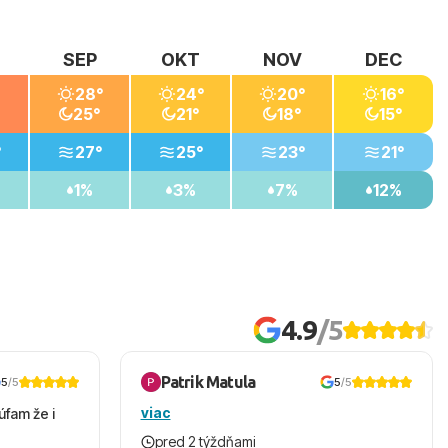
SEP
OKT
NOV
DEC
28°
24°
20°
16°
25°
21°
18°
15°
°
27°
25°
23°
21°
1%
3%
7%
12%
4.9
/5
Patrik Matula
5
/5
5
/5
viac
úfam že i
pred 2 týždňami