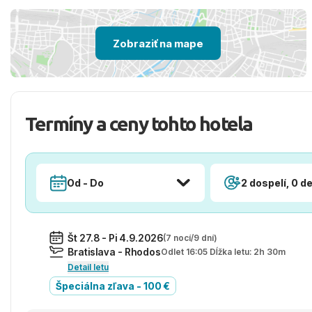
Zobraziť na mape
Termíny a ceny tohto hotela
Od - Do
2 dospelí, 0 de
Št 27.8 - Pi 4.9.2026
(7 nocí/9 dní)
Bratislava - Rhodos
Odlet 16:05 Dĺžka letu: 2h 30m
Detail letu
Špeciálna zľava - 100 €