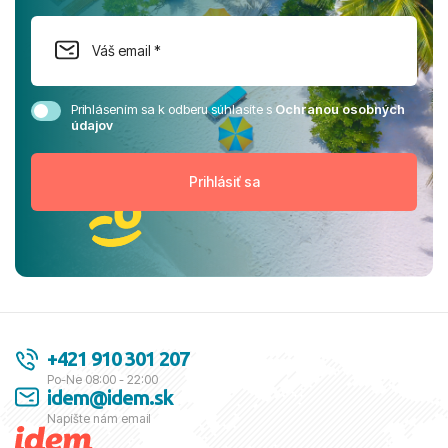
Prihlásením sa k odberu súhlasíte s
Ochranou osobných
údajov
+421 910 301 207
Po-Ne 08:00 - 22:00
idem@idem.sk
Napíšte nám email