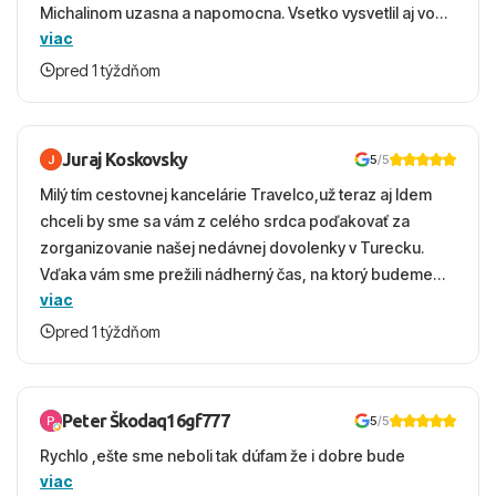
Michalinom uzasna a napomocna. Vsetko vysvetlil aj vo
viac
vecernych hodinach zaco sa ospravedlnujem. Hotel
krasny, cisty. Sluzby top. Strava, prostredie, more,
pred 1 týždňom
snorchlovanie. Dakujeme velmi pekne S pozdravom
Juraj Koskovsky
5
/5
Milý tím cestovnej kancelárie Travelco,už teraz aj Idem
chceli by sme sa vám z celého srdca poďakovať za
zorganizovanie našej nedávnej dovolenky v Turecku.
Vďaka vám sme prežili nádherný čas, na ktorý budeme
viac
ešte dlho s úsmevom spomínať. ​Všetko prebehlo
absolútne hladko – od prvotného výberu zájazdu, cez
pred 1 týždňom
ochotnú komunikáciu, až po samotný transfer a pobyt. ​
Ubytovaní sme boli v hoteli TUI Magic Life Jacaranda a
bola to trefa do čierneho! ​Čo nás dostalo najviac: ​Skvelé
Peter Škodaq16gf777
5
/5
služby a personál: Vždy usmievaví, ochotní a starostliví
Rychlo ,ešte sme neboli tak dúfam že i dobre bude
ľudia. ​Gastro zážitok: Výborné, pestré a čerstvé jedlo
viac
počas celého dňa. ​Areál a pláž: Nádherné, čisté