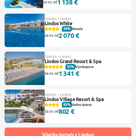
1 138 €
za os. od
Grécko • Lindos
Lindos White
90%
Skvelé
2 070 €
za os. od
Grécko • Lindos
Lindos Grand Resort & Spa
92%
Vynikajúce
1 341 €
za os. od
Grécko • Lindos
Lindos Village Resort & Spa
83%
Veľmi dobré
802 €
za os. od
Všetky hotely z Lindos