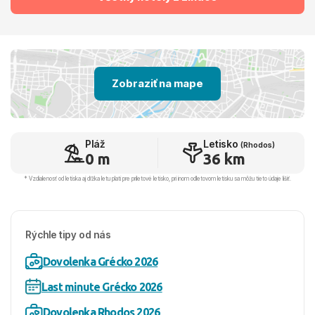
Zobraziť na mape
Pláž
Letisko
(Rhodos)
0 m
36 km
* Vzdialenosť od letiska aj dľžka letu platí pre príletové letisko, pri inom odletovom letisku sa môžu tieto údaje líšiť.
Rýchle tipy od nás
Dovolenka Grécko 2026
Last minute Grécko 2026
Dovolenka Rhodos 2026