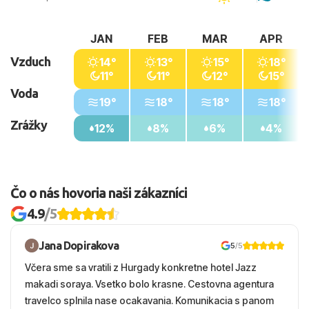
JAN
FEB
MAR
APR
Vzduch
14°
13°
15°
18°
11°
11°
12°
15°
Voda
19°
18°
18°
18°
Zrážky
12%
8%
6%
4%
Čo o nás hovoria naši zákazníci
4.9
/5
Jana Dopirakova
5
/5
Včera sme sa vratili z Hurgady konkretne hotel Jazz
makadi soraya. Vsetko bolo krasne. Cestovna agentura
travelco splnila nase ocakavania. Komunikacia s panom