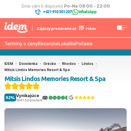
Sme vám k dispozícii
Po-Ne 08:00 - 22:00
+421 910 301 207
WhatsApp
|
15
Zájazdy predávame už
rokov
Termíny a ceny
Recenzie
Lokalita
Počasie
IDEM
Dovolenka
Grécko
Rhodos
Lindos
Mitsis Lindos Memories Resort & Spa
Mitsis Lindos Memories Resort & Spa
Vynikajúce
92%
1941 hodnotení