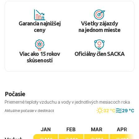
Garancia najnižšej
Všetky zájazdy
ceny
na jednom mieste
Viac ako 15 rokov
Oficiálny člen SACKA
skúseností
Počasie
Priemerné teploty vzduchu a vody v jednotlivých mesiacoch roka
32 °C
29 °C
Aktuálne počasie v destinácii
JAN
FEB
MAR
APR