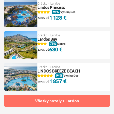
Grécko • Lardos
Lindos Princess
93%
Vynikajúce
1 128 €
za os. od
Grécko • Lardos
Lardos Bay
78%
Dobré
680 €
za os. od
Grécko • Lardos
LINDOS BREEZE BEACH
94%
Vynikajúce
1 857 €
za os. od
Všetky hotely z Lardos