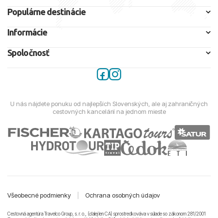
Populárne destinácie
Informácie
Spoločnosť
U nás nájdete ponuku od najlepších Slovenských, ale aj zahraničných
cestovných kancelárií na jednom mieste
Všeobecné podmienky
|
Ochrana osobných údajov
Cestovná agentúra Travelco Group, s. r. o., (ďalej len CA) sprostredkováva v súlade so zákonom 281/2001