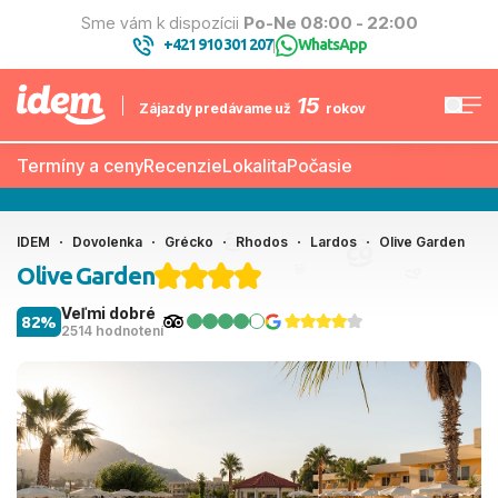
Sme vám k dispozícii
Po-Ne 08:00 - 22:00
+421 910 301 207
WhatsApp
|
15
Zájazdy predávame už
rokov
Termíny a ceny
Recenzie
Lokalita
Počasie
IDEM
Dovolenka
Grécko
Rhodos
Lardos
Olive Garden
Olive Garden
Veľmi dobré
82%
2514 hodnotení