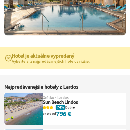
Hotel je aktuálne vypredaný
Vyberte si z najpredávanejších hotelov nižšie.
Najpredávanejšie hotely z Lardos
Grécko • Lardos
Sun Beach Lindos
74%
Dobré
796 €
za os. od