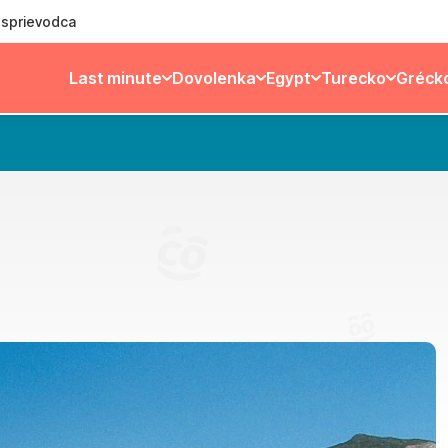
ý sprievodca
Last minute
Dovolenka
Egypt
Turecko
Gréck