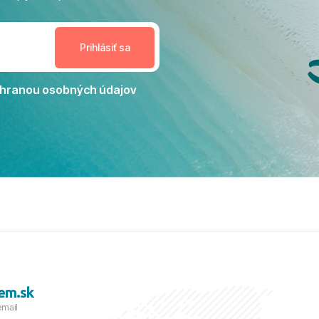
enudil, no zároveň bol
estoru na dokonalý relax. ​
nceláriu Travelco aj hotel TUI
Jacaranda môžeme s čistým
dporučiť každému, kto hľadá
ú dovolenku na vysokej
hranou osobných údajov
tko bolo zabezpečené na
viezdičkou. ​Už teraz sa
 s nami vyrazíte nabudúce!
 skvelé spomienky. ​S
a prianím mnohých ďalších
lientov, Juraj s rodinou.
em.sk
email