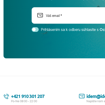
na moment n
dostatok pri
Cestovnú ka
Magic Life 
svedomím o
bezstarostn
Prihlásením sa k odberu súhlasíte s
Oc
úrovni. Vše
jednotku s h
tešíme, kam
Ďakujeme za
pozdravom 
spokojných k
+421 910 301 207
idem@id
Po-Ne 08:00 - 22:00
Napíšte nám 