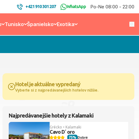
Po-Ne 08:00 - 22:00
+421 910 301 207
WhatsApp
o
Tunisko
Španielsko
Exotika
Hotel je aktuálne vypredaný
Vyberte si z najpredávanejších hotelov nižšie.
Najpredávanejšie hotely z Kalamaki
Grécko • Kalamaki
Cavo D´ oro
75%
Dobré