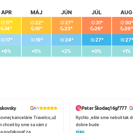
APR
MÁJ
JÚN
JÚL
AUG
17°
22°
27°
31°
30
14°
18°
23°
26°
26°
17°
19°
24°
27°
27
6%
5%
2%
0%
1%
oskovsky
Peter Škodaq16gf777
5
/5
tovnej kancelárie Travelco,už
Rychlo ,ešte sme neboli tak d
em chceli by sme sa vám z
dobre bude
viac
ca poďakovať za