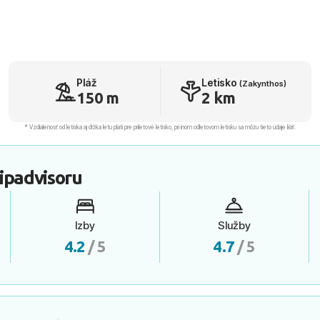
Pláž
Letisko
(Zakynthos)
150 m
2 km
* Vzdialenosť od letiska aj dľžka letu platí pre príletové letisko, pri inom odletovom letisku sa môžu tieto údaje líšiť.
ipadvisoru
Izby
Služby
4.2
/ 5
4.7
/ 5