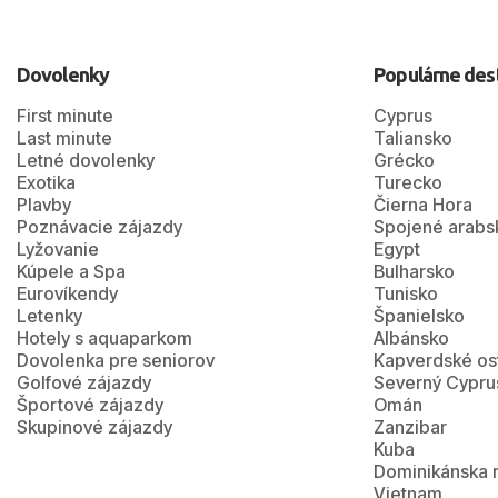
Dovolenky
Populárne des
First minute
Cyprus
Last minute
Taliansko
Letné dovolenky
Grécko
Exotika
Turecko
Plavby
Čierna Hora
Poznávacie zájazdy
Spojené arabs
Lyžovanie
Egypt
Kúpele a Spa
Bulharsko
Eurovíkendy
Tunisko
Letenky
Španielsko
Hotely s aquaparkom
Albánsko
Dovolenka pre seniorov
Kapverdské os
Golfové zájazdy
Severný Cypru
Športové zájazdy
Omán
Skupinové zájazdy
Zanzibar
Kuba
Dominikánska 
Vietnam