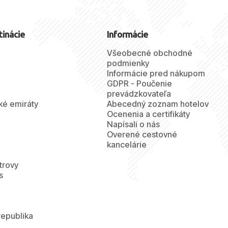
tinácie
Informácie
Všeobecné obchodné
podmienky
Informácie pred nákupom
GDPR - Poučenie
prevádzkovateľa
ké emiráty
Abecedný zoznam hotelov
Ocenenia a certifikáty
Napísali o nás
Overené cestovné
kancelárie
trovy
s
republika