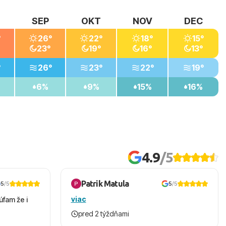
SEP
OKT
NOV
DEC
°
26°
22°
18°
15°
23°
19°
16°
13°
°
26°
23°
22°
19°
6%
9%
15%
16%
4.9
/5
Patrik Matula
5
/5
5
/5
viac
úfam že i
pred 2 týždňami