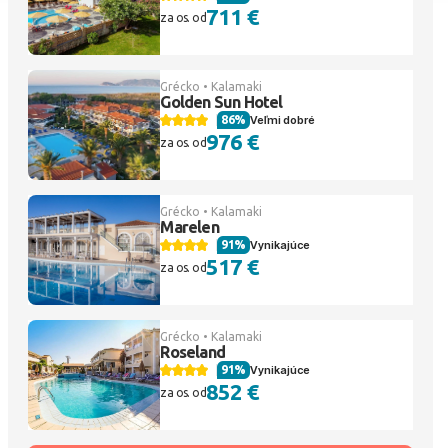
711 €
za os. od
Grécko • Kalamaki
Golden Sun Hotel
86%
Veľmi dobré
976 €
za os. od
Grécko • Kalamaki
Marelen
91%
Vynikajúce
517 €
za os. od
Grécko • Kalamaki
Roseland
91%
Vynikajúce
852 €
za os. od