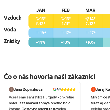
JAN
FEB
MAR
Vzduch
13°
13°
14°
12°
11°
12°
Voda
18°
17°
17°
Zrážky
14%
10%
10%
Čo o nás hovoria naši zákazníci
Jana Dopirakova
Juraj K
5
/5
Včera sme sa vratili z Hurgady konkretne
Milý tím ces
hotel Jazz makadi soraya. Vsetko bolo
teraz aj Id
krasne. Cestovna agentura travelco
celého srd