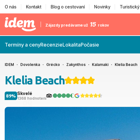
O nás
Kontakt
Blog o cestovaní
Novinky
Turistick
15
Zájazdy predávame už
rokov
Termíny a ceny
Recenzie
Lokalita
Počasie
IDEM
Dovolenka
Grécko
Zakynthos
Kalamaki
Klelia Beach
Klelia Beach
Skvelé
89%
1368 hodnotení