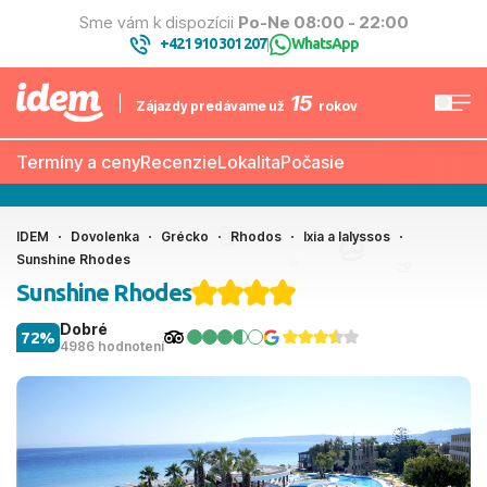
Sme vám k dispozícii
Po-Ne 08:00 - 22:00
+421 910 301 207
WhatsApp
|
15
Zájazdy predávame už
rokov
Termíny a ceny
Recenzie
Lokalita
Počasie
IDEM
Dovolenka
Grécko
Rhodos
Ixia a Ialyssos
Sunshine Rhodes
Sunshine Rhodes
Dobré
72%
4986 hodnotení