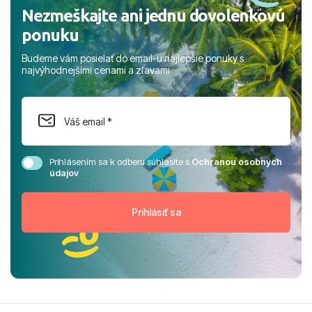
Nezmeškajte ani jednu dovolenkovú
ponuku
Budeme vám posielať do email-u najlepšie ponuky s
najvýhodnejšími cenami a zľavami
Prihlásením sa k odberu súhlasíte s
Ochranou osobných
údajov