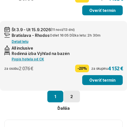
Overiť termín
Št 3.9 - Ut 15.9.2026
(11 nocí/13 dní)
Bratislava - Rhodos
Odlet 16:05 Dĺžka letu: 2h 30m
Detail letu
All inclusive
Rodinná izba Výhľad na bazén
Popis hotela od CK
2 076 €
4 152 €
-20%
za osobu
za skupinu
Overiť termín
1
2
Ďalšia