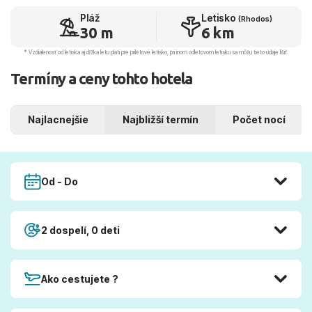
Pláž
Letisko
(Rhodos)
30 m
6 km
* Vzdialenosť od letiska aj dľžka letu platí pre príletové letisko, pri inom odletovom letisku sa môžu tieto údaje líšiť.
Termíny a ceny tohto hotela
Najlacnejšie
Najbližší termín
Počet nocí
Od - Do
2 dospelí, 0 deti
Ako cestujete ?