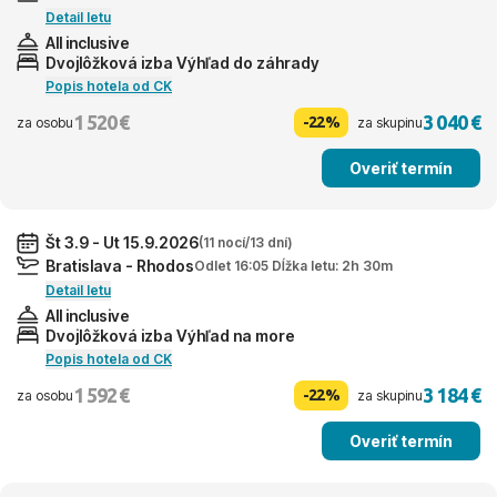
Detail letu
All inclusive
Dvojlôžková izba Výhľad do záhrady
Popis hotela od CK
1 520 €
3 040 €
-22%
za osobu
za skupinu
Overiť termín
Št 3.9 - Ut 15.9.2026
(11 nocí/13 dní)
Bratislava - Rhodos
Odlet 16:05 Dĺžka letu: 2h 30m
Detail letu
All inclusive
Dvojlôžková izba Výhľad na more
Popis hotela od CK
1 592 €
3 184 €
-22%
za osobu
za skupinu
Overiť termín