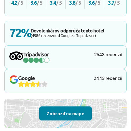
4.2
/ 5
3.6
/ 5
3.4
/ 5
3.8
/ 5
3.6
/ 5
3.7
/ 5
72%
Dovolenkárov odporúča tento hotel
(4986 recenzií od Google a Tripadvisor)
Tripadvisor
2543 recenzií
Google
2443 recenzií
Zobraziť na mape