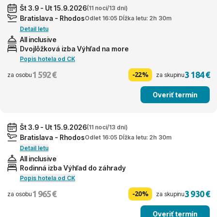
Št 3.9 - Ut 15.9.2026
(11 nocí/13 dní)
Bratislava - Rhodos
Odlet 16:05 Dĺžka letu: 2h 30m
Detail letu
All inclusive
Dvojlôžková izba Výhľad na more
Popis hotela od CK
1 592 €
3 184 €
-22%
za osobu
za skupinu
Overiť termín
Št 3.9 - Ut 15.9.2026
(11 nocí/13 dní)
Bratislava - Rhodos
Odlet 16:05 Dĺžka letu: 2h 30m
Detail letu
All inclusive
Rodinná izba Výhľad do záhrady
Popis hotela od CK
1 965 €
3 930 €
-20%
za osobu
za skupinu
Overiť termín