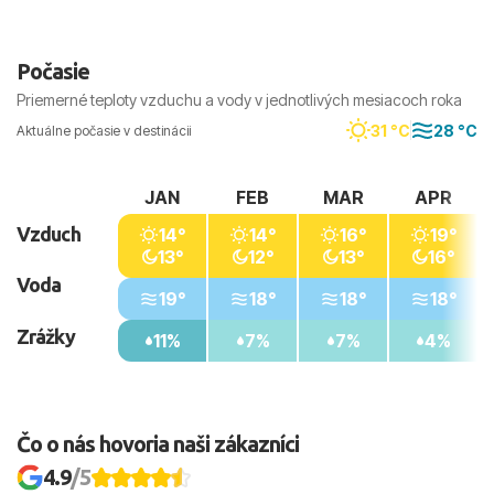
Počasie
Priemerné teploty vzduchu a vody v jednotlivých mesiacoch roka
31 °C
28 °C
Aktuálne počasie v destinácii
JAN
FEB
MAR
APR
Vzduch
14°
14°
16°
19°
13°
12°
13°
16°
Voda
19°
18°
18°
18°
Zrážky
11%
7%
7%
4%
Čo o nás hovoria naši zákazníci
4.9
/5