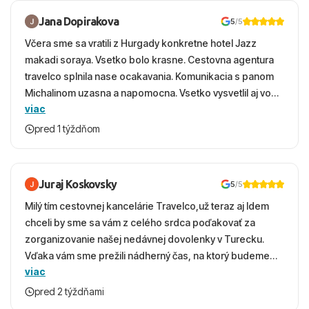
Jana Dopirakova
5
/5
Včera sme sa vratili z Hurgady konkretne hotel Jazz
makadi soraya. Vsetko bolo krasne. Cestovna agentura
travelco splnila nase ocakavania. Komunikacia s panom
Michalinom uzasna a napomocna. Vsetko vysvetlil aj vo
viac
vecernych hodinach zaco sa ospravedlnujem. Hotel
krasny, cisty. Sluzby top. Strava, prostredie, more,
pred 1 týždňom
snorchlovanie. Dakujeme velmi pekne S pozdravom
Juraj Koskovsky
5
/5
Milý tím cestovnej kancelárie Travelco,už teraz aj Idem
chceli by sme sa vám z celého srdca poďakovať za
zorganizovanie našej nedávnej dovolenky v Turecku.
Vďaka vám sme prežili nádherný čas, na ktorý budeme
viac
ešte dlho s úsmevom spomínať. ​Všetko prebehlo
absolútne hladko – od prvotného výberu zájazdu, cez
pred 2 týždňami
ochotnú komunikáciu, až po samotný transfer a pobyt. ​