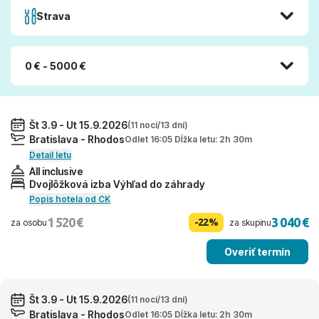
Strava
0 € - 5000 €
Št 3.9 - Ut 15.9.2026
(11 nocí/13 dní)
Bratislava - Rhodos
Odlet 16:05 Dĺžka letu: 2h 30m
Detail letu
All inclusive
Dvojlôžková izba Výhľad do záhrady
Popis hotela od CK
1 520 €
3 040 €
-22%
za osobu
za skupinu
Overiť termín
Št 3.9 - Ut 15.9.2026
(11 nocí/13 dní)
Bratislava - Rhodos
Odlet 16:05 Dĺžka letu: 2h 30m