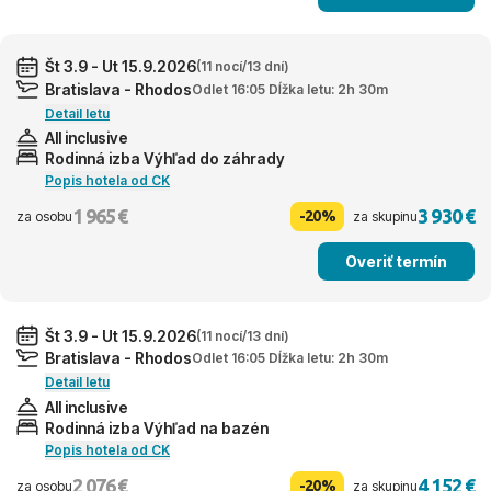
Št 3.9 - Ut 15.9.2026
(11 nocí/13 dní)
Bratislava - Rhodos
Odlet 16:05 Dĺžka letu: 2h 30m
Detail letu
All inclusive
Rodinná izba Výhľad do záhrady
Popis hotela od CK
1 965 €
3 930 €
-20%
za osobu
za skupinu
Overiť termín
Št 3.9 - Ut 15.9.2026
(11 nocí/13 dní)
Bratislava - Rhodos
Odlet 16:05 Dĺžka letu: 2h 30m
Detail letu
All inclusive
Rodinná izba Výhľad na bazén
Popis hotela od CK
2 076 €
4 152 €
-20%
za osobu
za skupinu