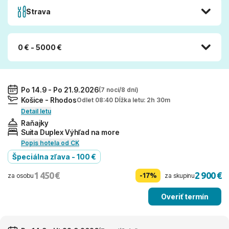
Strava
0 € - 5000 €
Po 14.9 - Po 21.9.2026
(7 nocí/8 dní)
Košice - Rhodos
Odlet 08:40 Dĺžka letu: 2h 30m
Detail letu
Raňajky
Suita Duplex Výhľad na more
Popis hotela od CK
Špeciálna zľava - 100 €
1 450 €
2 900 €
-17%
za osobu
za skupinu
Overiť termín