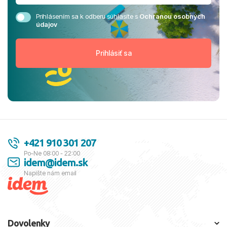
Prihlásením sa k odberu súhlasíte s
Ochranou osobných
údajov
+421 910 301 207
Po-Ne 08:00 - 22:00
idem@idem.sk
Napíšte nám email
Dovolenky