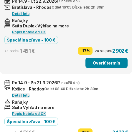
Po 14.9 - Ut 22.9.2026
(7 nocí/9 dní)
Bratislava - Rhodos
Odlet 16:05 Dĺžka letu: 2h 30m
Detail letu
Raňajky
Suita Duplex Výhľad na more
Popis hotela od CK
Špeciálna zľava - 100 €
1 451 €
2 902 €
-17%
za osobu
za skupinu
Overiť termín
Po 14.9 - Po 21.9.2026
(7 nocí/8 dní)
Košice - Rhodos
Odlet 08:40 Dĺžka letu: 2h 30m
Detail letu
Raňajky
Suita Výhľad na more
Popis hotela od CK
Špeciálna zľava - 100 €