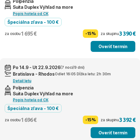
Polpenzia
Suita Duplex Výhľad na more
Popis hotela od CK
Špeciálna zľava - 100 €
1 695 €
3 390 €
-15%
za osobu
za skupinu
Overiť termín
Po 14.9 - Ut 22.9.2026
(7 nocí/9 dní)
Bratislava - Rhodos
Odlet 16:05 Dĺžka letu: 2h 30m
Detail letu
Polpenzia
Suita Duplex Výhľad na more
Popis hotela od CK
Špeciálna zľava - 100 €
1 696 €
3 392 €
-15%
za osobu
za skupinu
Overiť termín