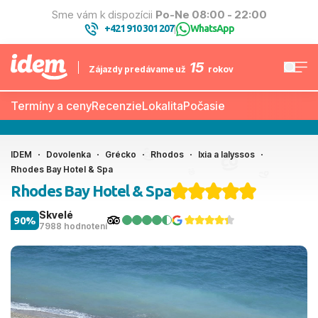
Sme vám k dispozícii
Po-Ne 08:00 - 22:00
+421 910 301 207
WhatsApp
|
15
Zájazdy predávame už
rokov
Termíny a ceny
Recenzie
Lokalita
Počasie
IDEM
Dovolenka
Grécko
Rhodos
Ixia a Ialyssos
Rhodes Bay Hotel & Spa
Rhodes Bay Hotel & Spa
Skvelé
90%
7988 hodnotení