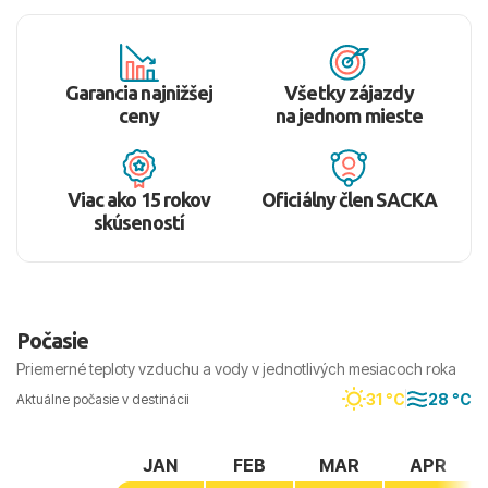
Garancia najnižšej
Všetky zájazdy
ceny
na jednom mieste
Viac ako 15 rokov
Oficiálny člen SACKA
skúseností
Počasie
Priemerné teploty vzduchu a vody v jednotlivých mesiacoch roka
31 °C
28 °C
Aktuálne počasie v destinácii
JAN
FEB
MAR
APR