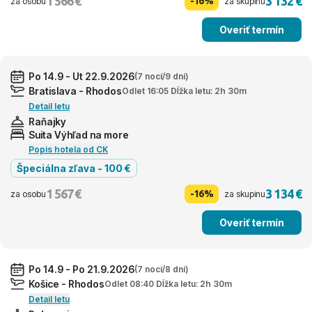
1 566 €
3 132 €
-16%
za osobu
za skupinu
Overiť termín
Po 14.9 - Ut 22.9.2026
(7 nocí/9 dní)
Bratislava - Rhodos
Odlet 16:05 Dĺžka letu: 2h 30m
Detail letu
Raňajky
Suita Výhľad na more
Popis hotela od CK
Špeciálna zľava - 100 €
1 567 €
3 134 €
-16%
za osobu
za skupinu
Overiť termín
Po 14.9 - Po 21.9.2026
(7 nocí/8 dní)
Košice - Rhodos
Odlet 08:40 Dĺžka letu: 2h 30m
Detail letu