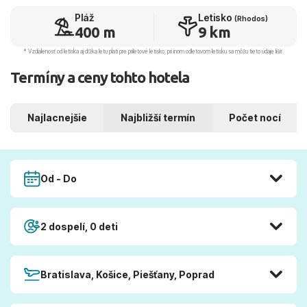
Pláž
Letisko
(Rhodos)
400 m
9 km
* Vzdialenosť od letiska aj dľžka letu platí pre príletové letisko, pri inom odletovom letisku sa môžu tieto údaje líšiť.
Termíny a ceny tohto hotela
Najlacnejšie
Najbližší termín
Počet nocí
Od - Do
2 dospelí, 0 deti
Bratislava, Košice, Piešťany, Poprad