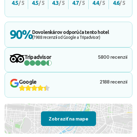
4.5
/ 5
4.5
/ 5
4.3
/ 5
4.7
/ 5
4.4
/ 5
4.6
/ 5
90%
Dovolenkárov odporúča tento hotel
(7988 recenzií od Google a Tripadvisor)
Tripadvisor
5800 recenzií
Google
2188 recenzií
Zobraziť na mape