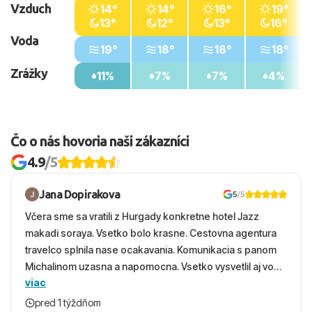
Vzduch
14°
14°
16°
19°
13°
12°
13°
16°
Voda
19°
18°
18°
18°
Zrážky
11%
7%
7%
4%
Čo o nás hovoria naši zákazníci
4.9
/5
Jana Dopirakova
5
/5
Včera sme sa vratili z Hurgady konkretne hotel Jazz
makadi soraya. Vsetko bolo krasne. Cestovna agentura
travelco splnila nase ocakavania. Komunikacia s panom
Michalinom uzasna a napomocna. Vsetko vysvetlil aj vo
viac
vecernych hodinach zaco sa ospravedlnujem. Hotel
krasny, cisty. Sluzby top. Strava, prostredie, more,
pred 1 týždňom