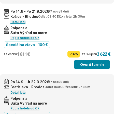
Po 14.9 - Po 21.9.2026
(7 nocí/8 dní)
Košice - Rhodos
Odlet 08:40 Dĺžka letu: 2h 30m
Detail letu
Polpenzia
Suita Výhľad na more
Popis hotela od CK
Špeciálna zľava - 100 €
1 811 €
3 622 €
-14%
za osobu
za skupinu
Overiť termín
Po 14.9 - Ut 22.9.2026
(7 nocí/9 dní)
Bratislava - Rhodos
Odlet 16:05 Dĺžka letu: 2h 30m
Detail letu
Polpenzia
Suita Výhľad na more
Popis hotela od CK