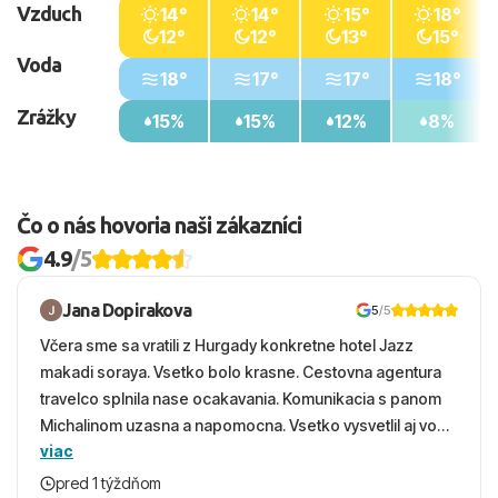
Vzduch
14°
14°
15°
18°
12°
12°
13°
15°
Voda
18°
17°
17°
18°
Zrážky
15%
15%
12%
8%
Čo o nás hovoria naši zákazníci
4.9
/5
Jana Dopirakova
5
/5
Včera sme sa vratili z Hurgady konkretne hotel Jazz
makadi soraya. Vsetko bolo krasne. Cestovna agentura
travelco splnila nase ocakavania. Komunikacia s panom
Michalinom uzasna a napomocna. Vsetko vysvetlil aj vo
viac
vecernych hodinach zaco sa ospravedlnujem. Hotel
krasny, cisty. Sluzby top. Strava, prostredie, more,
pred 1 týždňom