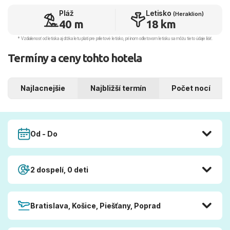
Pláž
Letisko
(Heraklion)
40 m
18 km
* Vzdialenosť od letiska aj dľžka letu platí pre príletové letisko, pri inom odletovom letisku sa môžu tieto údaje líšiť.
Termíny a ceny tohto hotela
Najlacnejšie
Najbližší termín
Počet nocí
Od - Do
2 dospelí, 0 deti
Bratislava, Košice, Piešťany, Poprad