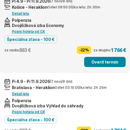
Pi 4.9 - Pi 11.9.2026
(7 nocí/8 dní)
Košice - Heraklion
Odlet 08:50 Dĺžka letu: 2h 30m
Detail letu
Polpenzia
Dvojlôžková izba Economy
Popis hotela od CK
Špeciálna zľava - 100 €
883 €
1 766 €
-22%
za osobu
za skupinu
Overiť termín
Pi 4.9 - Pi 11.9.2026
(7 nocí/8 dní)
Bratislava - Heraklion
Odlet 03:10 Dĺžka letu: 2h 25m
Detail letu
Polpenzia
Dvojlôžková izba Výhľad do záhrady
Popis hotela od CK
Špeciálna zľava - 100 €