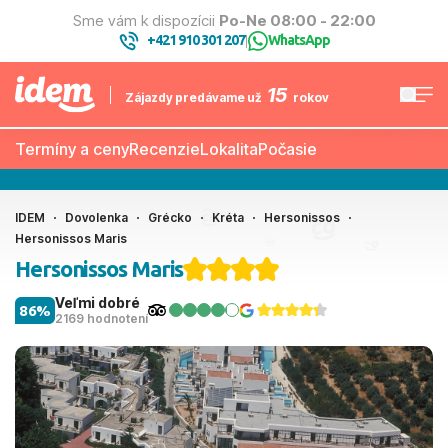
Sme vám k dispozícii
Po-Ne 08:00 - 22:00
+421 910 301 207
WhatsApp
|
15
Zájazdy predávame už
rokov
Termíny a ceny
Recenzie
Lokalita
Počasie
IDEM
Dovolenka
Grécko
Kréta
Hersonissos
Hersonissos Maris
Hersonissos Maris
Veľmi dobré
86%
2169 hodnotení