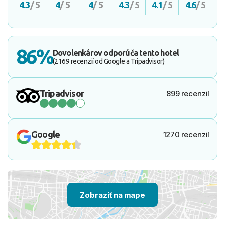
4.3
/ 5
4
/ 5
4
/ 5
4.3
/ 5
4.1
/ 5
4.6
/ 5
86%
Dovolenkárov odporúča tento hotel
(2169 recenzií od Google a Tripadvisor)
Tripadvisor
899 recenzií
Google
1270 recenzií
Zobraziť na mape