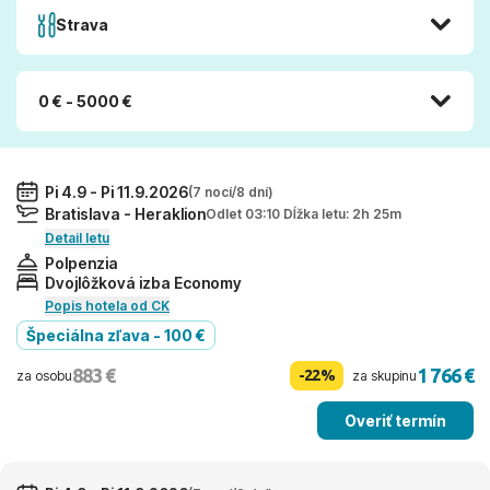
Strava
0 € - 5000 €
Pi 4.9 - Pi 11.9.2026
(7 nocí/8 dní)
Bratislava - Heraklion
Odlet 03:10 Dĺžka letu: 2h 25m
Detail letu
Polpenzia
Dvojlôžková izba Economy
Popis hotela od CK
Špeciálna zľava - 100 €
883 €
1 766 €
-22%
za osobu
za skupinu
Overiť termín