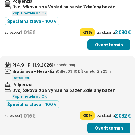
Polpenzia
Dvojlôžková izba Výhľad na bazén Zdieľaný bazén
Popis hotela od CK
Špeciálna zľava - 100 €
1 015 €
2 030 €
-21%
za osobu
za skupinu
Overiť termín
Pi 4.9 - Pi 11.9.2026
(7 nocí/8 dní)
Bratislava - Heraklion
Odlet 03:10 Dĺžka letu: 2h 25m
Detail letu
Polpenzia
Dvojlôžková izba Výhľad na bazén Zdieľaný bazén
Popis hotela od CK
Špeciálna zľava - 100 €
1 016 €
2 032 €
-20%
za osobu
za skupinu
Overiť termín