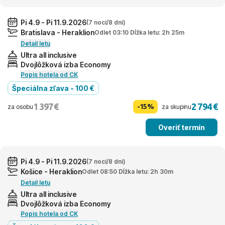
Pi 4.9 - Pi 11.9.2026
(7 nocí/8 dní)
Bratislava - Heraklion
Odlet 03:10 Dĺžka letu: 2h 25m
Detail letu
Ultra all inclusive
Dvojlôžková izba Economy
Popis hotela od CK
Špeciálna zľava - 100 €
1 397 €
2 794 €
-15%
za osobu
za skupinu
Overiť termín
Pi 4.9 - Pi 11.9.2026
(7 nocí/8 dní)
Košice - Heraklion
Odlet 08:50 Dĺžka letu: 2h 30m
Detail letu
Ultra all inclusive
Dvojlôžková izba Economy
Popis hotela od CK