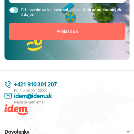
Prihlásením sa k odberu súhlasíte s
Ochranou osobných
údajov
+421 910 301 207
Po-Ne 08:00 - 22:00
idem@idem.sk
Napíšte nám email
Dovolenky