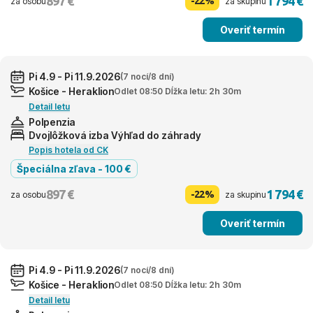
897 €
1 794 €
-22%
za osobu
za skupinu
Overiť termín
Pi 4.9 - Pi 11.9.2026
(7 nocí/8 dní)
Košice - Heraklion
Odlet 08:50 Dĺžka letu: 2h 30m
Detail letu
Polpenzia
Dvojlôžková izba Výhľad do záhrady
Popis hotela od CK
Špeciálna zľava - 100 €
897 €
1 794 €
-22%
za osobu
za skupinu
Overiť termín
Pi 4.9 - Pi 11.9.2026
(7 nocí/8 dní)
Košice - Heraklion
Odlet 08:50 Dĺžka letu: 2h 30m
Detail letu