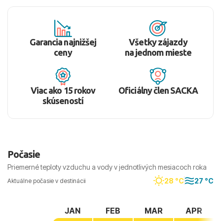
Garancia najnižšej
Všetky zájazdy
ceny
na jednom mieste
Viac ako 15 rokov
Oficiálny člen SACKA
skúseností
Počasie
Priemerné teploty vzduchu a vody v jednotlivých mesiacoch roka
28 °C
27 °C
Aktuálne počasie v destinácii
JAN
FEB
MAR
APR