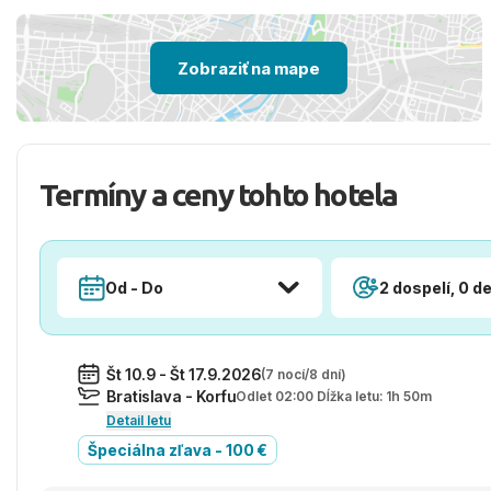
Zobraziť na mape
Termíny a ceny tohto hotela
Od - Do
2 dospelí, 0 de
Št 10.9 - Št 17.9.2026
(7 nocí/8 dní)
Bratislava - Korfu
Odlet 02:00 Dĺžka letu: 1h 50m
Detail letu
Špeciálna zľava - 100 €