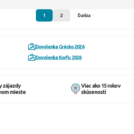
1
2
Ďalšia
Dovolenka Grécko 2026
Dovolenka Korfu 2026
y zájazdy
Viac ako 15 rokov
dnom mieste
skúseností