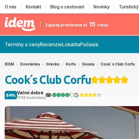
O nás
Kontakt
Blog o cestovaní
Novinky
Turistick
15
Zájazdy predávame už
rokov
Termíny a ceny
Recenzie
Lokalita
Počasie
IDEM
Dovolenka
Grécko
Korfu
Gouvia
Cook´s Club Corfu
Cook´s Club Corfu
Veľmi dobré
84%
1758 hodnotení