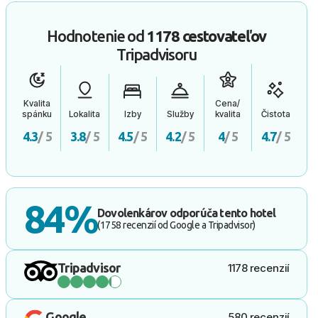
Hodnotenie od
1178 cestovateľov
Tripadvisoru
Kvalita
Cena/
spánku
Lokalita
Izby
Služby
kvalita
Čistota
4.3
/ 5
3.8
/ 5
4.5
/ 5
4.2
/ 5
4
/ 5
4.7
/ 5
84%
Dovolenkárov odporúča tento hotel
(1758 recenzií od Google a Tripadvisor)
Tripadvisor
1178 recenzií
Google
580 recenzií