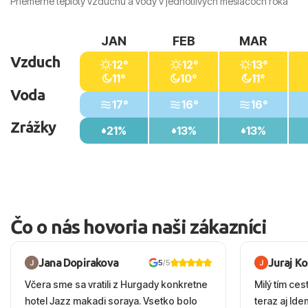
Priemerné teploty vzduchu a vody v jednotlivých mesiacoch roka
JAN
FEB
MAR
Vzduch
12°
12°
13°
11°
10°
11°
Voda
17°
16°
16°
Zrážky
21%
13%
13%
Čo o nás hovoria naši zákazníci
Jana Dopirakova
Juraj K
5
/5
Včera sme sa vratili z Hurgady konkretne
Milý tím ces
hotel Jazz makadi soraya. Vsetko bolo
teraz aj Id