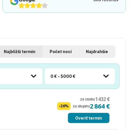
Najbližší termín
Počet nocí
Najdrahšie
0 € - 5000 €
1 432 €
za osobu
2 864 €
-26%
za skupinu
Overiť termín