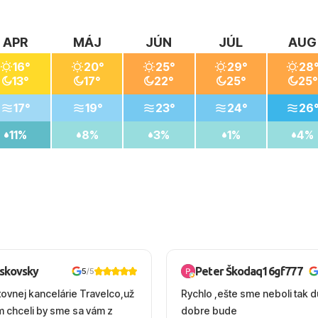
APR
MÁJ
JÚN
JÚL
AUG
16°
20°
25°
29°
28
13°
17°
22°
25°
25°
17°
19°
23°
24°
26
11%
8%
3%
1%
4%
oskovsky
Peter Škodaq16gf777
5
/5
tovnej kancelárie Travelco,už
Rychlo ,ešte sme neboli tak d
em chceli by sme sa vám z
dobre bude