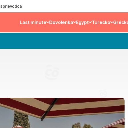
ý sprievodca
Last minute
Dovolenka
Egypt
Turecko
Gréck