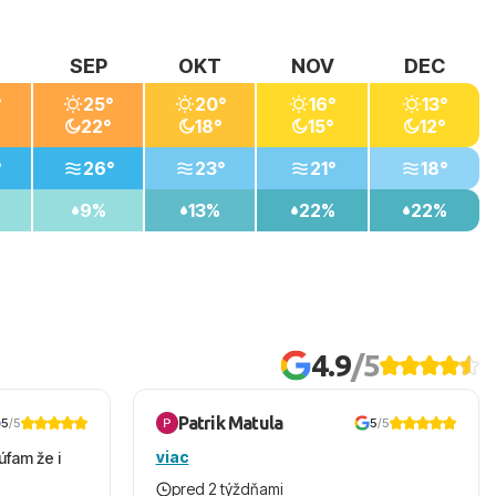
SEP
OKT
NOV
DEC
°
25°
20°
16°
13°
22°
18°
15°
12°
°
26°
23°
21°
18°
9%
13%
22%
22%
4.9
/5
Patrik Matula
5
/5
5
/5
viac
úfam že i
pred 2 týždňami