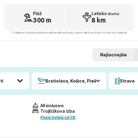
Pláž
Letisko
(Korfu)
300 m
8 km
* Vzdialenosť od letiska aj dľžka letu platí pre príletové letisko, pri inom odletovom letisku sa môžu tieto údaje líšiť.
Najlacnejšie
ti
Bratislava, Košice, Piešťany, Poprad
Strava
All inclusive
Trojlôžková izba
Popis hotela od CK