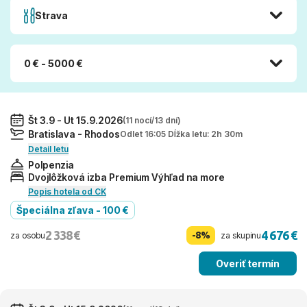
Strava
0 € - 5000 €
Št 3.9 - Ut 15.9.2026
(11 nocí/13 dní)
Bratislava - Rhodos
Odlet 16:05 Dĺžka letu: 2h 30m
Detail letu
Polpenzia
Dvojlôžková izba Premium Výhľad na more
Popis hotela od CK
Špeciálna zľava - 100 €
2 338 €
4 676 €
-8%
za osobu
za skupinu
Overiť termín