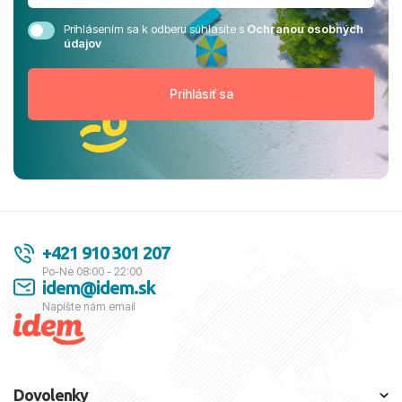
Prihlásením sa k odberu súhlasíte s
Ochranou osobných
údajov
+421 910 301 207
Po-Ne 08:00 - 22:00
idem@idem.sk
Napíšte nám email
Dovolenky