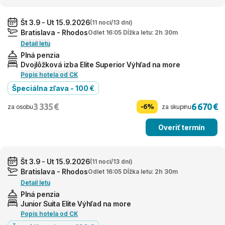
Št 3.9 - Ut 15.9.2026
(11 nocí/13 dní)
Bratislava - Rhodos
Odlet 16:05 Dĺžka letu: 2h 30m
Detail letu
Plná penzia
Dvojlôžková izba Elite Superior Výhľad na more
Popis hotela od CK
Špeciálna zľava - 100 €
3 335 €
6 670 €
-6%
za osobu
za skupinu
Overiť termín
Št 3.9 - Ut 15.9.2026
(11 nocí/13 dní)
Bratislava - Rhodos
Odlet 16:05 Dĺžka letu: 2h 30m
Detail letu
Plná penzia
Junior Suita Elite Výhľad na more
Popis hotela od CK