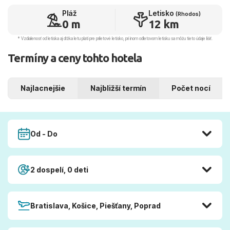
Pláž
Letisko
(Rhodos)
0 m
12 km
* Vzdialenosť od letiska aj dľžka letu platí pre príletové letisko, pri inom odletovom letisku sa môžu tieto údaje líšiť.
Termíny a ceny tohto hotela
Najlacnejšie
Najbližší termín
Počet nocí
Od - Do
2 dospelí, 0 deti
Bratislava, Košice, Piešťany, Poprad