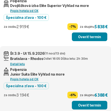
Polpenzia
Dvojlôžková izba Elite Superior Výhľad na more
Popis hotela od CK
Špeciálna zľava - 100 €
2 919 €
5 838 €
-7%
za osobu
za skupinu
Overiť termín
Št 3.9 - Ut 15.9.2026
(11 nocí/13 dní)
Bratislava - Rhodos
Odlet 16:05 Dĺžka letu: 2h 30m
Detail letu
Polpenzia
Junior Suita Elite Výhľad na more
Popis hotela od CK
Špeciálna zľava - 100 €
3 194 €
6 388 €
-6%
za osobu
za skupinu
Overiť termín