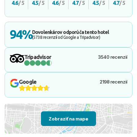
4.6
/ 5
4.5
/ 5
4.6
/ 5
4.7
/ 5
4.5
/ 5
4.7
/ 5
94%
Dovolenkárov odporúča tento hotel
(5738 recenzií od Google a Tripadvisor)
Tripadvisor
3540 recenzií
Google
2198 recenzií
Zobraziť na mape