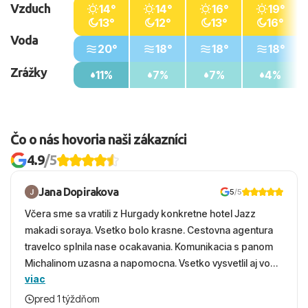
Vzduch
14°
14°
16°
19°
13°
12°
13°
16°
Voda
20°
18°
18°
18°
Zrážky
11%
7%
7%
4%
Čo o nás hovoria naši zákazníci
4.9
/5
Jana Dopirakova
5
/5
Včera sme sa vratili z Hurgady konkretne hotel Jazz
makadi soraya. Vsetko bolo krasne. Cestovna agentura
travelco splnila nase ocakavania. Komunikacia s panom
Michalinom uzasna a napomocna. Vsetko vysvetlil aj vo
viac
vecernych hodinach zaco sa ospravedlnujem. Hotel
krasny, cisty. Sluzby top. Strava, prostredie, more,
pred 1 týždňom