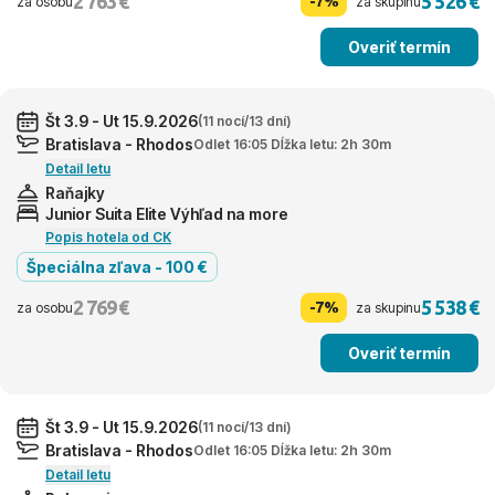
2 763 €
5 526 €
-7%
za osobu
za skupinu
Overiť termín
Št 3.9 - Ut 15.9.2026
(11 nocí/13 dní)
Bratislava - Rhodos
Odlet 16:05 Dĺžka letu: 2h 30m
Detail letu
Raňajky
Junior Suita Elite Výhľad na more
Popis hotela od CK
Špeciálna zľava - 100 €
2 769 €
5 538 €
-7%
za osobu
za skupinu
Overiť termín
Št 3.9 - Ut 15.9.2026
(11 nocí/13 dní)
Bratislava - Rhodos
Odlet 16:05 Dĺžka letu: 2h 30m
Detail letu