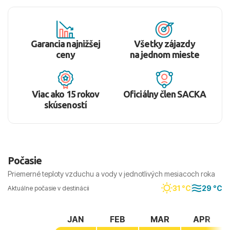
Garancia najnižšej
Všetky zájazdy
ceny
na jednom mieste
Viac ako 15 rokov
Oficiálny člen SACKA
skúseností
Počasie
Priemerné teploty vzduchu a vody v jednotlivých mesiacoch roka
31 °C
29 °C
Aktuálne počasie v destinácii
JAN
FEB
MAR
APR