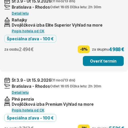
Št 3.9 - Ut 15.9.2026
(11 nocí/13 dní)
Bratislava - Rhodos
Odlet 16:05 Dĺžka letu: 2h 30m
Detail letu
Raňajky
Dvojlôžková izba Elite Superior Výhľad na more
Popis hotela od CK
Špeciálna zľava - 100 €
2 494 €
4 988 €
-8%
za osobu
za skupinu
Overiť termín
Št 3.9 - Ut 15.9.2026
(11 nocí/13 dní)
Bratislava - Rhodos
Odlet 16:05 Dĺžka letu: 2h 30m
Detail letu
Plná penzia
Dvojlôžková izba Premium Výhľad na more
Popis hotela od CK
Špeciálna zľava - 100 €