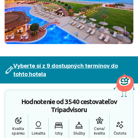
Vyberte si z 9 dostupných termínov do
tohto hotela
Hodnotenie od
3540 cestovateľov
Tripadvisoru
Kvalita
Cena/
spánku
Lokalita
Izby
Služby
kvalita
Čistota