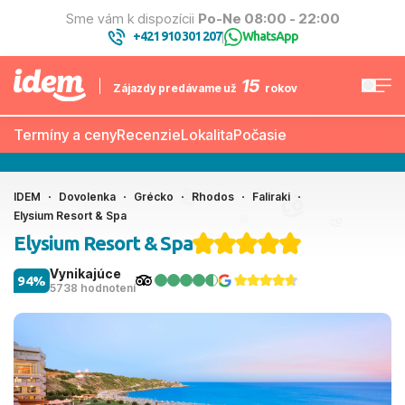
Sme vám k dispozícii
Po-Ne 08:00 - 22:00
+421 910 301 207
WhatsApp
|
15
Zájazdy predávame už
rokov
Termíny a ceny
Recenzie
Lokalita
Počasie
IDEM
Dovolenka
Grécko
Rhodos
Faliraki
Elysium Resort & Spa
Elysium Resort & Spa
Vynikajúce
94%
5738 hodnotení