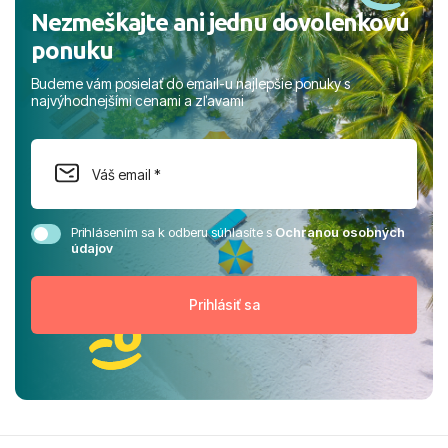
Nezmeškajte ani jednu dovolenkovú
ponuku
Budeme vám posielať do email-u najlepšie ponuky s
najvýhodnejšími cenami a zľavami
Prihlásením sa k odberu súhlasíte s
Ochranou osobných
údajov