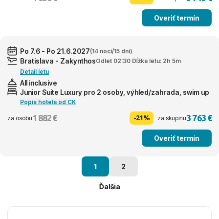
Overiť termín
Po 7.6 - Po 21.6.2027
(14 nocí/15 dní)
Bratislava - Zakynthos
Odlet 02:30 Dĺžka letu: 2h 5m
Detail letu
All inclusive
Junior Suite Luxury pro 2 osoby, výhled/zahrada, swim up
Popis hotela od CK
1 882 €
3 763 €
-21%
za osobu
za skupinu
Overiť termín
1
2
Ďalšia