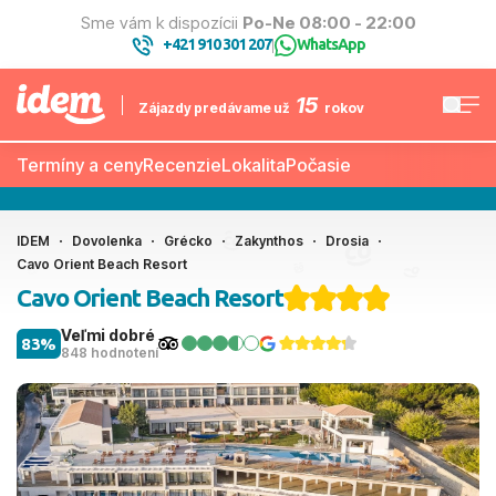
Sme vám k dispozícii
Po-Ne 08:00 - 22:00
+421 910 301 207
WhatsApp
|
15
Zájazdy predávame už
rokov
Termíny a ceny
Recenzie
Lokalita
Počasie
IDEM
Dovolenka
Grécko
Zakynthos
Drosia
Cavo Orient Beach Resort
Cavo Orient Beach Resort
Veľmi dobré
83%
848 hodnotení