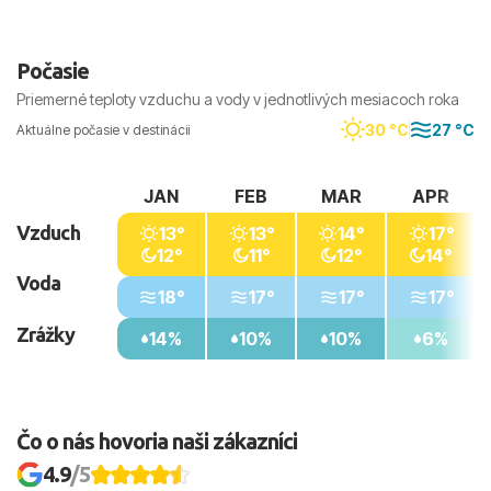
Počasie
Priemerné teploty vzduchu a vody v jednotlivých mesiacoch roka
30 °C
27 °C
Aktuálne počasie v destinácii
JAN
FEB
MAR
APR
Vzduch
13°
13°
14°
17°
12°
11°
12°
14°
Voda
18°
17°
17°
17°
Zrážky
14%
10%
10%
6%
Čo o nás hovoria naši zákazníci
4.9
/5