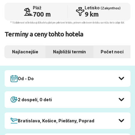
Pláž
Letisko
(Zakynthos)
700 m
9 km
* Vzdialenosť od letiska aj dľžka letu platí pre príletové letisko, pri inom odletovom letisku sa môžu tieto údaje líšiť.
Termíny a ceny tohto hotela
Najlacnejšie
Najbližší termín
Počet nocí
Od - Do
2 dospelí, 0 deti
Bratislava, Košice, Piešťany, Poprad