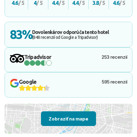
4.6
/ 5
4
/ 5
4.4
/ 5
4.4
/ 5
3.8
/ 5
4.6
/ 5
83%
Dovolenkárov odporúča tento hotel
(848 recenzií od Google a Tripadvisor)
Tripadvisor
253 recenzií
Google
595 recenzií
Zobraziť na mape