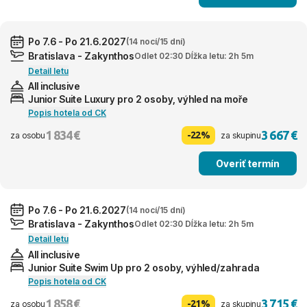
Po 7.6 - Po 21.6.2027
(14 nocí/15 dní)
Bratislava - Zakynthos
Odlet 02:30 Dĺžka letu: 2h 5m
Detail letu
All inclusive
Junior Suite Luxury pro 2 osoby, výhled na moře
Popis hotela od CK
1 834 €
3 667 €
-22%
za osobu
za skupinu
Overiť termín
Po 7.6 - Po 21.6.2027
(14 nocí/15 dní)
Bratislava - Zakynthos
Odlet 02:30 Dĺžka letu: 2h 5m
Detail letu
All inclusive
Junior Suite Swim Up pro 2 osoby, výhled/zahrada
Popis hotela od CK
1 858 €
3 715 €
-21%
za osobu
za skupinu