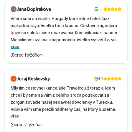
Jana Dopirakova
5
/5
Včera sme sa vratili z Hurgady konkretne hotel Jazz
makadi soraya. Vsetko bolo krasne. Cestovna agentura
travelco splnila nase ocakavania. Komunikacia s panom
Michalinom uzasna a napomocna. Vsetko vysvetlil aj vo
viac
vecernych hodinach zaco sa ospravedlnujem. Hotel
krasny, cisty. Sluzby top. Strava, prostredie, more,
pred 1 týždňom
snorchlovanie. Dakujeme velmi pekne S pozdravom
Juraj Koskovsky
5
/5
Milý tím cestovnej kancelárie Travelco,už teraz aj Idem
chceli by sme sa vám z celého srdca poďakovať za
zorganizovanie našej nedávnej dovolenky v Turecku.
Vďaka vám sme prežili nádherný čas, na ktorý budeme
viac
ešte dlho s úsmevom spomínať. ​Všetko prebehlo
absolútne hladko – od prvotného výberu zájazdu, cez
pred 2 týždňami
ochotnú komunikáciu, až po samotný transfer a pobyt. ​