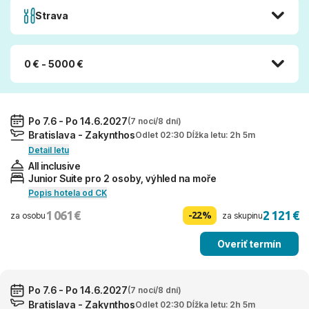
Strava
0 € - 5000 €
Po 7.6 - Po 14.6.2027
(7 nocí/8 dní)
Bratislava - Zakynthos
Odlet 02:30 Dĺžka letu: 2h 5m
Detail letu
All inclusive
Junior Suite pro 2 osoby, výhled na moře
Popis hotela od CK
1 061 €
2 121 €
-22%
za osobu
za skupinu
Overiť termín
Po 7.6 - Po 14.6.2027
(7 nocí/8 dní)
Bratislava - Zakynthos
Odlet 02:30 Dĺžka letu: 2h 5m