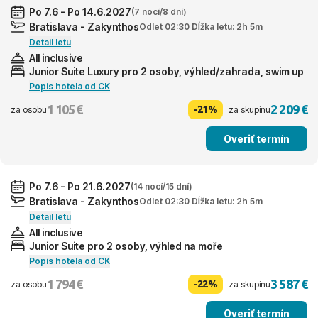
Po 7.6 - Po 14.6.2027
(7 nocí/8 dní)
Bratislava - Zakynthos
Odlet 02:30 Dĺžka letu: 2h 5m
Detail letu
All inclusive
Junior Suite Luxury pro 2 osoby, výhled/zahrada, swim up
Popis hotela od CK
1 105 €
2 209 €
-21%
za osobu
za skupinu
Overiť termín
Po 7.6 - Po 21.6.2027
(14 nocí/15 dní)
Bratislava - Zakynthos
Odlet 02:30 Dĺžka letu: 2h 5m
Detail letu
All inclusive
Junior Suite pro 2 osoby, výhled na moře
Popis hotela od CK
1 794 €
3 587 €
-22%
za osobu
za skupinu
Overiť termín