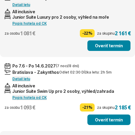
Detail letu
All inclusive
Junior Suite Luxury pro 2 osoby, výhled na moře
Popis hotela od CK
1 081 €
2 161 €
-22%
za osobu
za skupinu
Overiť termín
Po 7.6 - Po 14.6.2027
(7 nocí/8 dní)
Bratislava - Zakynthos
Odlet 02:30 Dĺžka letu: 2h 5m
Detail letu
All inclusive
Junior Suite Swim Up pro 2 osoby, výhled/zahrada
Popis hotela od CK
1 093 €
2 185 €
-21%
za osobu
za skupinu
Overiť termín