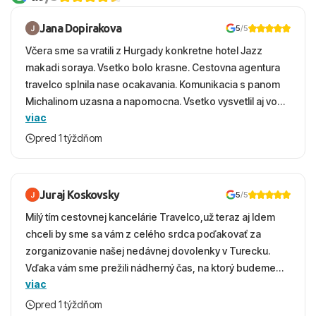
Jana Dopirakova
5
/5
Včera sme sa vratili z Hurgady konkretne hotel Jazz
makadi soraya. Vsetko bolo krasne. Cestovna agentura
travelco splnila nase ocakavania. Komunikacia s panom
Michalinom uzasna a napomocna. Vsetko vysvetlil aj vo
viac
vecernych hodinach zaco sa ospravedlnujem. Hotel
krasny, cisty. Sluzby top. Strava, prostredie, more,
pred 1 týždňom
snorchlovanie. Dakujeme velmi pekne S pozdravom
Juraj Koskovsky
5
/5
Milý tím cestovnej kancelárie Travelco,už teraz aj Idem
chceli by sme sa vám z celého srdca poďakovať za
zorganizovanie našej nedávnej dovolenky v Turecku.
Vďaka vám sme prežili nádherný čas, na ktorý budeme
viac
ešte dlho s úsmevom spomínať. ​Všetko prebehlo
absolútne hladko – od prvotného výberu zájazdu, cez
pred 1 týždňom