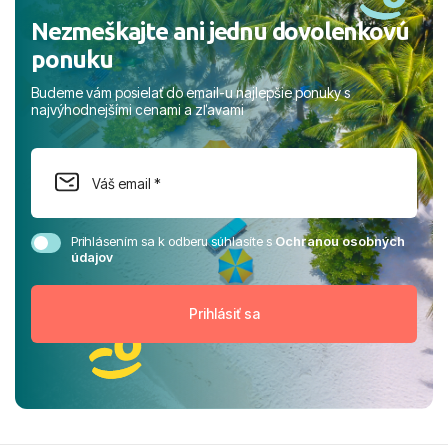
Nezmeškajte ani jednu dovolenkovú
ponuku
Budeme vám posielať do email-u najlepšie ponuky s
najvýhodnejšími cenami a zľavami
Prihlásením sa k odberu súhlasíte s
Ochranou osobných
údajov