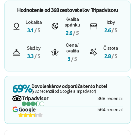
Hodnotenie od
368 cestovateľov
Tripadvisoru
Kvalita
Lokalita
Izby
spánku
3.1
/ 5
2.6
/ 5
2.6
/ 5
Cena/
Služby
Čistota
kvalita
3.3
/ 5
2.8
/ 5
3
/ 5
69%
Dovolenkárov odporúča tento hotel
(932 recenzií od Google a Tripadvisor)
Tripadvisor
368 recenzií
Google
564 recenzií