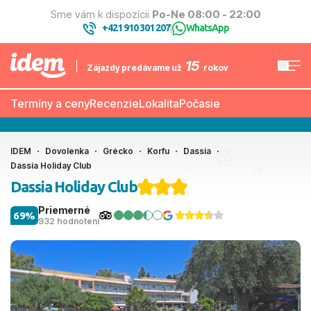
Sme vám k dispozícii
Po-Ne 08:00 - 22:00
+421 910 301 207
WhatsApp
|
15
Zájazdy predávame už
rokov
Termíny a ceny
Recenzie
Lokalita
Počasie
IDEM
Dovolenka
Grécko
Korfu
Dassia
Dassia Holiday Club
Dassia Holiday Club
Priemerné
69%
932 hodnotení