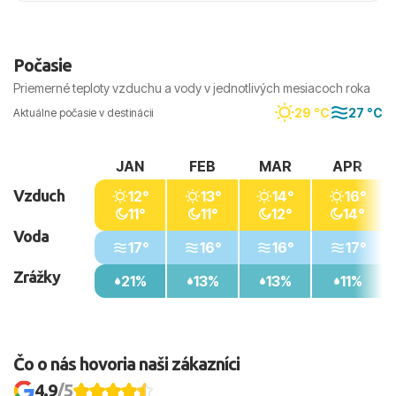
Počasie
Priemerné teploty vzduchu a vody v jednotlivých mesiacoch roka
29 °C
27 °C
Aktuálne počasie v destinácii
JAN
FEB
MAR
APR
Vzduch
12°
13°
14°
16°
11°
11°
12°
14°
Voda
17°
16°
16°
17°
Zrážky
21%
13%
13%
11%
Čo o nás hovoria naši zákazníci
4.9
/5