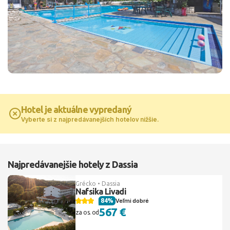
Hotel je aktuálne vypredaný
Vyberte si z najpredávanejších hotelov nižšie.
Najpredávanejšie hotely z Dassia
Grécko • Dassia
Nafsika Livadi
84%
Veľmi dobré
567 €
za os. od