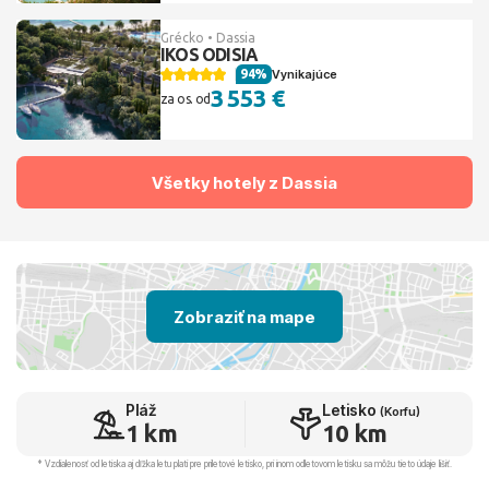
Grécko • Dassia
IKOS ODISIA
94%
Vynikajúce
3 553 €
za os. od
Všetky hotely z Dassia
Zobraziť na mape
Pláž
Letisko
(Korfu)
1 km
10 km
* Vzdialenosť od letiska aj dľžka letu platí pre príletové letisko, pri inom odletovom letisku sa môžu tieto údaje líšiť.