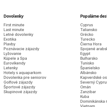
Dovolenky
Populárne des
First minute
Cyprus
Last minute
Taliansko
Letné dovolenky
Grécko
Exotika
Turecko
Plavby
Čierna Hora
Poznávacie zájazdy
Spojené arabs
Lyžovanie
Egypt
Kúpele a Spa
Bulharsko
Eurovíkendy
Tunisko
Letenky
Španielsko
Hotely s aquaparkom
Albánsko
Dovolenka pre seniorov
Kapverdské os
Golfové zájazdy
Severný Cypru
Športové zájazdy
Omán
Skupinové zájazdy
Zanzibar
Kuba
Dominikánska 
Vietnam