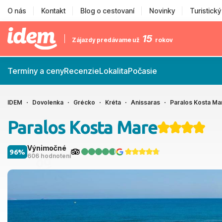
O nás
Kontakt
Blog o cestovaní
Novinky
Turistick
15
Zájazdy predávame už
rokov
Termíny a ceny
Recenzie
Lokalita
Počasie
IDEM
Dovolenka
Grécko
Kréta
Anissaras
Paralos Kosta Ma
Paralos Kosta Mare
Výnimočné
96%
606 hodnotení