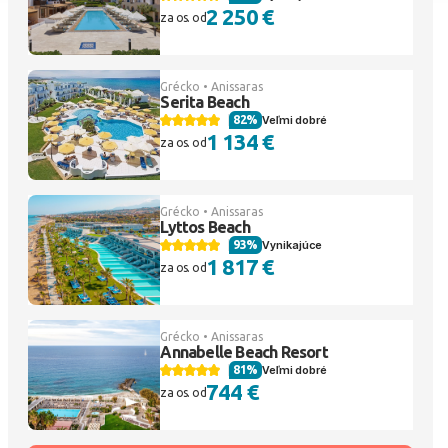
2 250 €
za os. od
Grécko • Anissaras
Serita Beach
82%
Veľmi dobré
1 134 €
za os. od
Grécko • Anissaras
Lyttos Beach
93%
Vynikajúce
1 817 €
za os. od
Grécko • Anissaras
Annabelle Beach Resort
81%
Veľmi dobré
744 €
za os. od