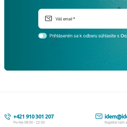
na moment n
dostatok pri
Cestovnú ka
Magic Life 
svedomím o
bezstarostn
Prihlásením sa k odberu súhlasíte s
Oc
úrovni. Vše
jednotku s h
tešíme, kam
Ďakujeme za
pozdravom 
spokojných k
+421 910 301 207
idem@id
Po-Ne 08:00 - 22:00
Napíšte nám 