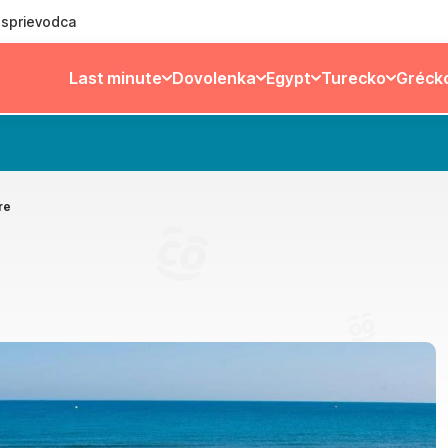
ý sprievodca
Last minute
Dovolenka
Egypt
Turecko
Gréck
re