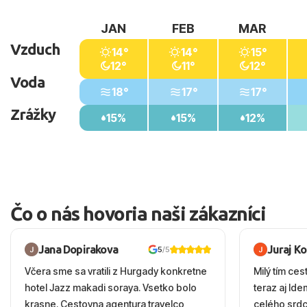
JAN
FEB
MAR
Vzduch
14°
14°
15°
12°
11°
12°
Voda
18°
17°
17°
Zrážky
15%
15%
12%
Čo o nás hovoria naši zákazníci
Jana Dopirakova
Juraj K
5
/5
Včera sme sa vratili z Hurgady konkretne
Milý tím ces
hotel Jazz makadi soraya. Vsetko bolo
teraz aj Id
krasne. Cestovna agentura travelco
celého srd