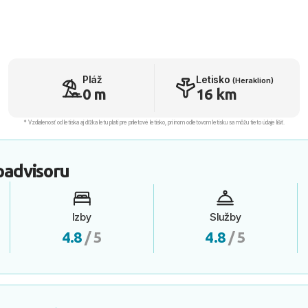
Pláž
Letisko
(Heraklion)
0 m
16 km
* Vzdialenosť od letiska aj dľžka letu platí pre príletové letisko, pri inom odletovom letisku sa môžu tieto údaje líšiť.
padvisoru
Izby
Služby
4.8
/ 5
4.8
/ 5