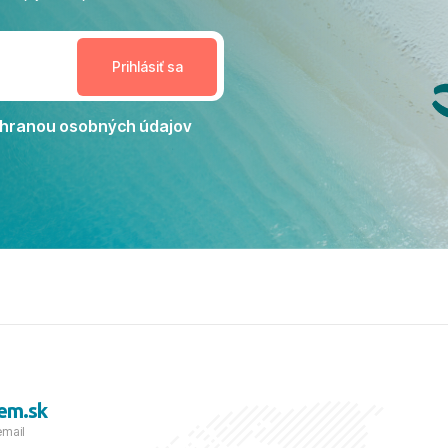
enudil, no zároveň bol
estoru na dokonalý relax. ​
nceláriu Travelco aj hotel TUI
Jacaranda môžeme s čistým
dporučiť každému, kto hľadá
ú dovolenku na vysokej
hranou osobných údajov
tko bolo zabezpečené na
viezdičkou. ​Už teraz sa
 s nami vyrazíte nabudúce!
 skvelé spomienky. ​S
a prianím mnohých ďalších
lientov, Juraj s rodinou.
em.sk
email