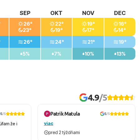
SEP
OKT
NOV
DEC
°
26°
22°
19°
16°
23°
19°
17°
14°
°
26°
24°
21°
19°
5%
7%
10%
13%
4.9
/5
Patrik Matula
5
/5
5
/5
viac
úfam že i
pred 2 týždňami