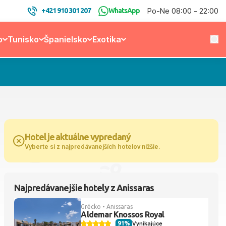
Po-Ne 08:00 - 22:00
+421 910 301 207
WhatsApp
o
Tunisko
Španielsko
Exotika
Hotel je aktuálne vypredaný
Vyberte si z najpredávanejších hotelov nižšie.
Najpredávanejšie hotely z Anissaras
Grécko • Anissaras
Aldemar Knossos Royal
91%
Vynikajúce