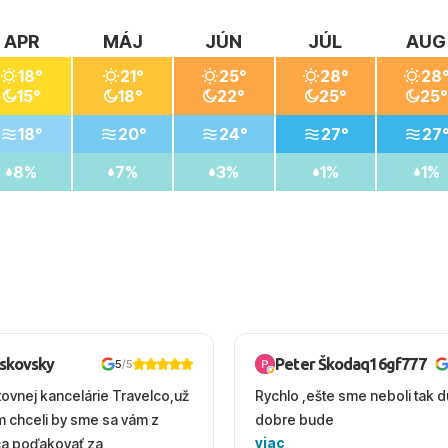
APR
MÁJ
JÚN
JÚL
AUG
18°
21°
25°
28°
28
15°
18°
22°
25°
25°
18°
20°
24°
27°
27
8%
7%
3%
1%
1%
oskovsky
Peter Škodaq16gf777
5
/5
tovnej kancelárie Travelco,už
Rychlo ,ešte sme neboli tak d
em chceli by sme sa vám z
dobre bude
viac
ca poďakovať za