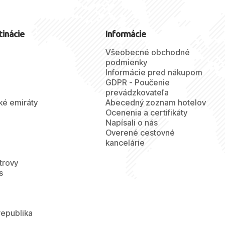
tinácie
Informácie
Všeobecné obchodné
podmienky
Informácie pred nákupom
GDPR - Poučenie
prevádzkovateľa
ké emiráty
Abecedný zoznam hotelov
Ocenenia a certifikáty
Napísali o nás
Overené cestovné
kancelárie
trovy
s
republika