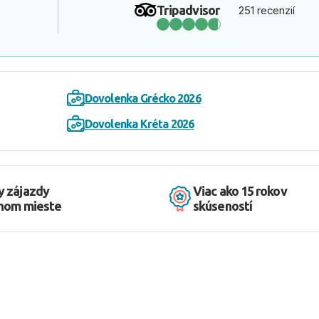
Tripadvisor
251 recenzií
Dovolenka Grécko 2026
Dovolenka Kréta 2026
y zájazdy
Viac ako 15 rokov
dnom mieste
skúseností