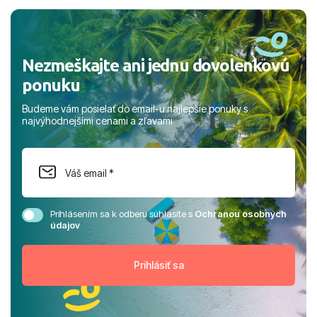
a prianím mnohých ďalších spokojných klientov, Juraj s
rodinou.
Nezmeškajte ani jednu dovolenkovú
ponuku
Budeme vám posielať do email-u najlepšie ponuky s
najvýhodnejšími cenami a zľavami
Prihlásením sa k odberu súhlasíte s
Ochranou osobných
údajov