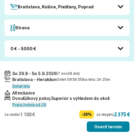
Bratislava, Košice, Piešťany, Poprad
Strava
0 € - 5000 €
So 29.8 - So 5.9.2026
(7 nocí/8 dní)
Bratislava - Heraklion
Odlet 09:55 Dĺžka letu: 2h 25m
Detail letu
All inclusive
Dvoulůžkový pokoj Superior s výhledem do okolí
Popis hotela od CK
1 188 €
2 375 €
-28%
za osobu
za skupinu
Overiť termín