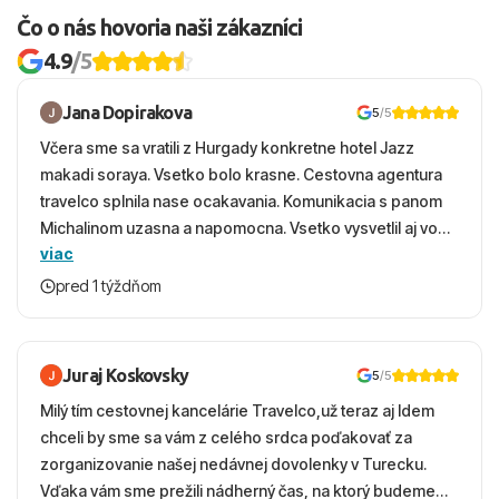
Čo o nás hovoria naši zákazníci
4.9
/5
Jana Dopirakova
5
/5
Včera sme sa vratili z Hurgady konkretne hotel Jazz
makadi soraya. Vsetko bolo krasne. Cestovna agentura
travelco splnila nase ocakavania. Komunikacia s panom
Michalinom uzasna a napomocna. Vsetko vysvetlil aj vo
viac
vecernych hodinach zaco sa ospravedlnujem. Hotel
krasny, cisty. Sluzby top. Strava, prostredie, more,
pred 1 týždňom
snorchlovanie. Dakujeme velmi pekne S pozdravom
Juraj Koskovsky
5
/5
Milý tím cestovnej kancelárie Travelco,už teraz aj Idem
chceli by sme sa vám z celého srdca poďakovať za
zorganizovanie našej nedávnej dovolenky v Turecku.
Vďaka vám sme prežili nádherný čas, na ktorý budeme