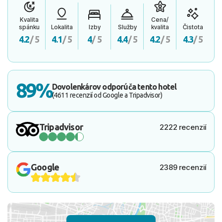
Kvalita
Cena/
spánku
Lokalita
Izby
Služby
kvalita
Čistota
4.2
/ 5
4.1
/ 5
4
/ 5
4.4
/ 5
4.2
/ 5
4.3
/ 5
89%
Dovolenkárov odporúča tento hotel
(4611 recenzií od Google a Tripadvisor)
Tripadvisor
2222 recenzií
Google
2389 recenzií