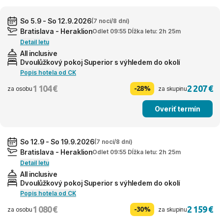
So 5.9 - So 12.9.2026
(7 nocí/8 dní)
Bratislava - Heraklion
Odlet 09:55 Dĺžka letu: 2h 25m
Detail letu
All inclusive
Dvoulůžkový pokoj Superior s výhledem do okolí
Popis hotela od CK
1 104 €
2 207 €
-28%
za osobu
za skupinu
Overiť termín
So 12.9 - So 19.9.2026
(7 nocí/8 dní)
Bratislava - Heraklion
Odlet 09:55 Dĺžka letu: 2h 25m
Detail letu
All inclusive
Dvoulůžkový pokoj Superior s výhledem do okolí
Popis hotela od CK
1 080 €
2 159 €
-30%
za osobu
za skupinu