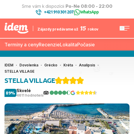
Sme vám k dispozícii
Po-Ne 08:00 - 22:00
+421 910 301 207
WhatsApp
|
15
Zájazdy predávame už
rokov
Termíny a ceny
Recenzie
Lokalita
Počasie
IDEM
Dovolenka
Grécko
Kréta
Analipsis
STELLA VILLAGE
STELLA VILLAGE
Skvelé
89%
4611 hodnotení