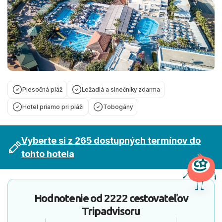
Piesočná pláž
Ležadlá a slnečníky zdarma
Hotel priamo pri pláži
Tobogány
Vyberte si z 265 dostupných termínov do
tohto hotela
Hodnotenie od
2222 cestovateľov
Tripadvisoru