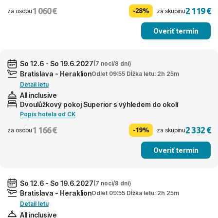
1 060 €
2 119 €
-28%
za osobu
za skupinu
Overiť termín
So 12.6 - So 19.6.2027
(7 nocí/8 dní)
Bratislava - Heraklion
Odlet 09:55 Dĺžka letu: 2h 25m
Detail letu
All inclusive
Dvoulůžkový pokoj Superior s výhledem do okolí
Popis hotela od CK
1 166 €
2 332 €
-19%
za osobu
za skupinu
Overiť termín
So 12.6 - So 19.6.2027
(7 nocí/8 dní)
Bratislava - Heraklion
Odlet 09:55 Dĺžka letu: 2h 25m
Detail letu
All inclusive