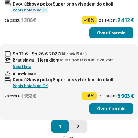
Dvoulůžkový pokoj Superior s výhledem do okolí
Popis hotela od CK
1 206 €
2 412 €
-18%
za osobu
za skupinu
Overiť termín
So 12.6 - So 26.6.2027
(14 nocí/15 dní)
Bratislava - Heraklion
Odlet 09:55 Dĺžka letu: 2h 25m
Detail letu
All inclusive
Dvoulůžkový pokoj Superior s výhledem do okolí
Popis hotela od CK
1 952 €
3 903 €
-18%
za osobu
za skupinu
Overiť termín
1
2