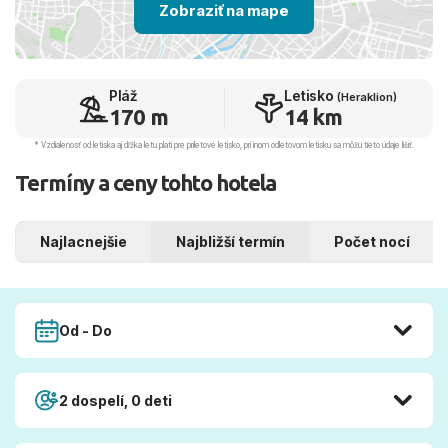
Zobraziť na mape
Pláž
Letisko
(Heraklion)
170 m
14 km
* Vzdialenosť od letiska aj dľžka letu platí pre príletové letisko, pri inom odletovom letisku sa môžu tieto údaje líšiť.
Termíny a ceny tohto hotela
Najlacnejšie
Najbližší termín
Počet nocí
Od - Do
2 dospelí, 0 deti