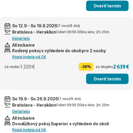
Overiť termín
So 12.9 - So 19.9.2026
(7 nocí/8 dní)
Bratislava - Heraklion
Odlet 09:55 Dĺžka letu: 2h 25m
Detail letu
All inclusive
Rodinný pokoj s výhledem do okolí pro 2 osoby
Popis hotela od CK
1 320 €
2 639 €
-26%
za osobu
za skupinu
Overiť termín
So 19.9 - So 26.9.2026
(7 nocí/8 dní)
Bratislava - Heraklion
Odlet 09:55 Dĺžka letu: 2h 25m
Detail letu
All inclusive
Dvoulůžkový pokoj Superior s výhledem do okolí
Popis hotela od CK