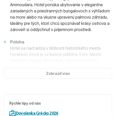
Ammoudara. Hotel ponúka ubytovanie v elegantne
zariadených a priestranných bungalovoch s výhľadom
na more alebo na vkusne upravenú palmovú záhradu.
Ideálny pre tých, ktorí chcú spoznávať krásy ostrova a
zároveň si oddýchnuť v príjemnom prostredí.
Poloha
Hotel sa nachádza v blízkosti historického mesta
Heraklion, ktoré je vzdialené približne 5 km. Mesto
Heraklion ponúka širokú škálu obchodov, barov,
taverien a historických pamiatok. Do centra mesta je
ľahký prístup miestnou autobusovou dopravou alebo
Zobraziť viac
taxíkom.
Ubytovanie
Ubytovacie možnosti zahŕňajú dvojlôžkové izby s
Rýchle tipy od nás
výhľadom do záhrady, dvojlôžkové bungalovy s
možnosťou pristelky, rodinné izby až pre 4 osoby.
Dovolenka Grécko 2026