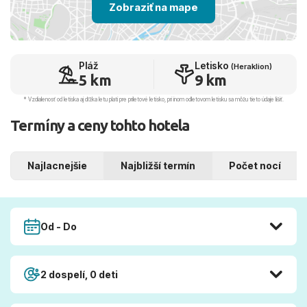
Zobraziť na mape
Pláž
Letisko
(Heraklion)
5 km
9 km
* Vzdialenosť od letiska aj dľžka letu platí pre príletové letisko, pri inom odletovom letisku sa môžu tieto údaje líšiť.
Termíny a ceny tohto hotela
Najlacnejšie
Najbližší termín
Počet nocí
Od - Do
2 dospelí, 0 deti