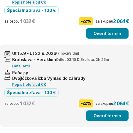
Popis hotela od CK
Špeciálna zľava - 100 €
1 032 €
2 064 €
-22%
za osobu
za skupinu
Overiť termín
Ut 15.9 - Ut 22.9.2026
(7 nocí/8 dní)
Bratislava - Heraklion
Odlet 03:10 Dĺžka letu: 2h 25m
Detail letu
Raňajky
Dvojlôžková izba Výhľad do záhrady
Popis hotela od CK
Špeciálna zľava - 100 €
1 032 €
2 064 €
-22%
za osobu
za skupinu
Overiť termín