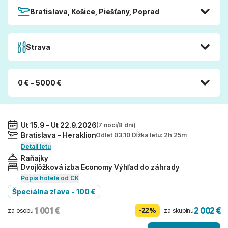
Bratislava, Košice, Piešťany, Poprad
Strava
0 € - 5000 €
Ut 15.9 - Ut 22.9.2026
(7 nocí/8 dní)
Bratislava - Heraklion
Odlet 03:10 Dĺžka letu: 2h 25m
Detail letu
Raňajky
Dvojlôžková izba Economy Výhľad do záhrady
Popis hotela od CK
Špeciálna zľava - 100 €
1 001 €
2 002 €
-22%
za osobu
za skupinu