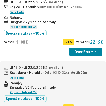
Ut 15.9 - Ut 22.9.2026
(7 nocí/8 dní)
Košice - Heraklion
Odlet 08:50 Dĺžka letu: 2h 30m
Detail letu
Raňajky
Bungalov Výhľad do záhrady
Popis hotela od CK
Špeciálna zľava - 100 €
1 108 €
2 216 €
-21%
za osobu
za skupinu
Overiť termín
Ut 15.9 - Ut 22.9.2026
(7 nocí/8 dní)
Bratislava - Heraklion
Odlet 03:10 Dĺžka letu: 2h 25m
Detail letu
Raňajky
Bungalov Výhľad do záhrady
Popis hotela od CK
Špeciálna zľava - 100 €