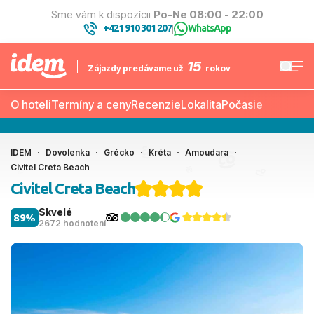
Sme vám k dispozícii
Po-Ne 08:00 - 22:00
+421 910 301 207
WhatsApp
|
15
Zájazdy predávame už
rokov
O hoteli
Termíny a ceny
Recenzie
Lokalita
Počasie
IDEM
Dovolenka
Grécko
Kréta
Amoudara
Civitel Creta Beach
Civitel Creta Beach
Skvelé
89%
2672 hodnotení