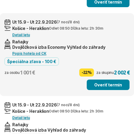
Overiť termín
Ut 15.9 - Ut 22.9.2026
(7 nocí/8 dní)
Košice - Heraklion
Odlet 08:50 Dĺžka letu: 2h 30m
Detail letu
Raňajky
Dvojlôžková izba Economy Výhľad do záhrady
Popis hotela od CK
Špeciálna zľava - 100 €
1 001 €
2 002 €
-22%
za osobu
za skupinu
Overiť termín
Ut 15.9 - Ut 22.9.2026
(7 nocí/8 dní)
Košice - Heraklion
Odlet 08:50 Dĺžka letu: 2h 30m
Detail letu
Raňajky
Dvojlôžková izba Výhľad do záhrady