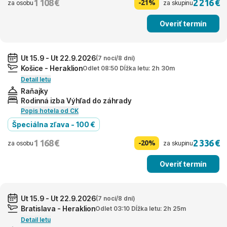
1 108 €
2 216 €
-21%
za osobu
za skupinu
Overiť termín
Ut 15.9 - Ut 22.9.2026
(7 nocí/8 dní)
Košice - Heraklion
Odlet 08:50 Dĺžka letu: 2h 30m
Detail letu
Raňajky
Rodinná izba Výhľad do záhrady
Popis hotela od CK
Špeciálna zľava - 100 €
1 168 €
2 336 €
-20%
za osobu
za skupinu
Overiť termín
Ut 15.9 - Ut 22.9.2026
(7 nocí/8 dní)
Bratislava - Heraklion
Odlet 03:10 Dĺžka letu: 2h 25m
Detail letu