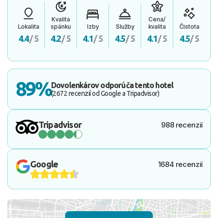
Kvalita
Cena/
Lokalita
spánku
Izby
Služby
kvalita
Čistota
4.4
/ 5
4.2
/ 5
4.1
/ 5
4.5
/ 5
4.1
/ 5
4.5
/ 5
89%
Dovolenkárov odporúča tento hotel
(2672 recenzií od Google a Tripadvisor)
Tripadvisor
988 recenzií
Google
1684 recenzií