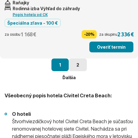
Raňajky
Rodinná izba Výhľad do záhrady
Popis hotela od CK
Špeciálna zľava - 100 €
1 168 €
2 336 €
-20%
za osobu
za skupinu
Overiť termín
1
2
Ďalšia
Všeobecný popis hotela Civitel Creta Beach:
O hoteli
Štvorhviezdičkový hotel Civitel Creta Beach je súčasťou
renomovanej hotelovej siete Civitel. Nachádza sa pri
nádhernej piesočnatej pláži Egejského mora v letovisku