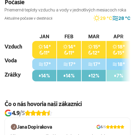
Počasie
ľahké občerstvenie, zákusky, kávu, čaj a neobmedzenú
Priemerné teploty vzduchu a vody v jednotlivých mesiacoch roka
konzumáciu vybraných nealkoholických a miestnych
alkoholických nápojov.
29 °C
28 °C
Aktuálne počasie v destinácii
Pláž
JAN
FEB
MAR
APR
Hotel sa nachádza priamo pri krásnej piesočnatej pláži
Vzduch
Egejského mora. Hostia majú k dispozícii ležadlá,
14°
14°
15°
18°
11°
11°
12°
15°
slnečníky a osušky zadarmo. Pri pláži sa nachádza aj
Voda
bar, kde je môžné si vychutnať osviežujúce nápoje.
17°
17°
17°
18°
Zrážky
Okolie
14%
14%
12%
7%
V okolí hotela sa nachádzajú široké možnosti nákupov
a zábavy. Centrum mesta Heraklion s množstvom
obchodov a historických pamiatok je len niekoľko
Čo o nás hovoria naši zákazníci
kilometrov vzdialené.
4.9
/5
Vzdialenosti od
Pláže: 0 m (pri pláži)
Jana Dopirakova
5
/5
Letiska: 11 km (Heraklion)