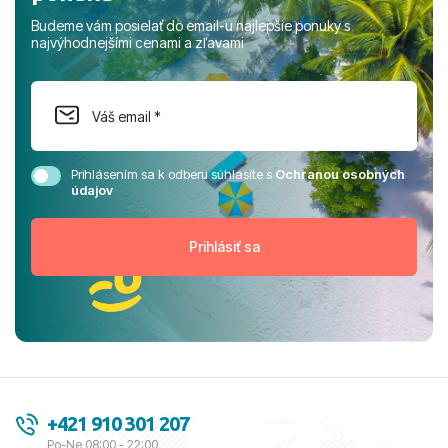
Budeme vám posielať do email-u najlepšie ponuky s
najvýhodnejšími cenami a zľavami
Prihlásením sa k odberu súhlasíte s
Ochranou osobných
údajov
+421 910 301 207
Po-Ne 08:00 - 22:00