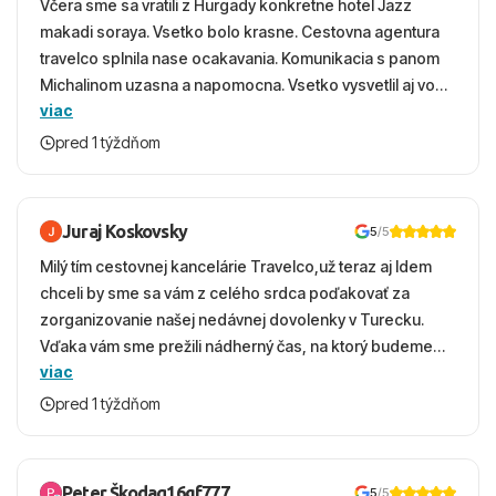
Včera sme sa vratili z Hurgady konkretne hotel Jazz
Centra: 5 km (Heraklion)
makadi soraya. Vsetko bolo krasne. Cestovna agentura
Nákupných možností: 0 m (v okolí hotela)
travelco splnila nase ocakavania. Komunikacia s panom
Michalinom uzasna a napomocna. Vsetko vysvetlil aj vo
viac
vecernych hodinach zaco sa ospravedlnujem. Hotel
krasny, cisty. Sluzby top. Strava, prostredie, more,
pred 1 týždňom
snorchlovanie. Dakujeme velmi pekne S pozdravom
Juraj Koskovsky
5
/5
Milý tím cestovnej kancelárie Travelco,už teraz aj Idem
chceli by sme sa vám z celého srdca poďakovať za
zorganizovanie našej nedávnej dovolenky v Turecku.
Vďaka vám sme prežili nádherný čas, na ktorý budeme
viac
ešte dlho s úsmevom spomínať. ​Všetko prebehlo
absolútne hladko – od prvotného výberu zájazdu, cez
pred 1 týždňom
ochotnú komunikáciu, až po samotný transfer a pobyt. ​
Ubytovaní sme boli v hoteli TUI Magic Life Jacaranda a
bola to trefa do čierneho! ​Čo nás dostalo najviac: ​Skvelé
Peter Škodaq16gf777
5
/5