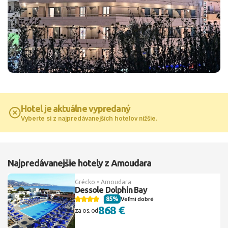
Hotel je aktuálne vypredaný
Vyberte si z najpredávanejších hotelov nižšie.
Najpredávanejšie hotely z Amoudara
Grécko • Amoudara
Dessole Dolphin Bay
85%
Veľmi dobré
868 €
za os. od