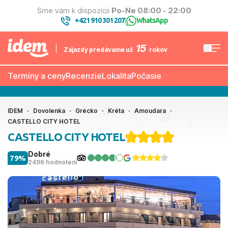
Sme vám k dispozícii
Po-Ne 08:00 - 22:00
+421 910 301 207
WhatsApp
|
15
Zájazdy predávame už
rokov
Termíny a ceny
Recenzie
Lokalita
Počasie
IDEM
Dovolenka
Grécko
Kréta
Amoudara
CASTELLO CITY HOTEL
CASTELLO CITY HOTEL
Dobré
79%
2496 hodnotení