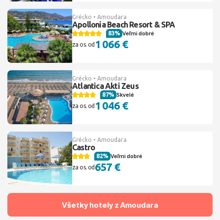
Grécko • Amoudara
Apollonia Beach Resort & SPA
83%
Veľmi dobré
1 066 €
za os. od
Grécko • Amoudara
Atlantica Akti Zeus
87%
Skvelé
1 046 €
za os. od
Grécko • Amoudara
Castro
82%
Veľmi dobré
657 €
za os. od
Všetky hotely z Amoudara