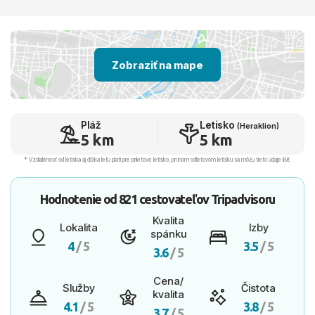
Zobraziť na mape
Pláž
Letisko
(Heraklion)
5 km
5 km
* Vzdialenosť od letiska aj dľžka letu platí pre príletové letisko, pri inom odletovom letisku sa môžu tieto údaje líšiť.
Hodnotenie od
821 cestovateľov
Tripadvisoru
Kvalita
Lokalita
Izby
spánku
4
/ 5
3.5
/ 5
3.6
/ 5
Cena/
Služby
Čistota
kvalita
4.1
/ 5
3.8
/ 5
3.7
/ 5