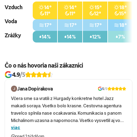
Vzduch
14°
14°
15°
18°
11°
11°
12°
15°
Voda
17°
17°
17°
18°
Zrážky
14%
14%
12%
7%
Čo o nás hovoria naši zákazníci
4.9
/5
Jana Dopirakova
5
/5
Včera sme sa vratili z Hurgady konkretne hotel Jazz
makadi soraya. Vsetko bolo krasne. Cestovna agentura
travelco splnila nase ocakavania. Komunikacia s panom
Michalinom uzasna a napomocna. Vsetko vysvetlil aj vo
viac
vecernych hodinach zaco sa ospravedlnujem. Hotel
krasny, cisty. Sluzby top. Strava, prostredie, more,
pred 1 týždňom