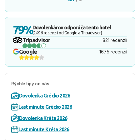
79%
Dovolenkárov odporúča tento hotel
(2496 recenzií od Google a Tripadvisor)
Tripadvisor
821 recenzií
Google
1675 recenzií
Rýchle tipy od nás
Dovolenka Grécko 2026
Last minute Grécko 2026
Dovolenka Kréta 2026
Last minute Kréta 2026