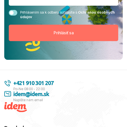
Prihlásením sa k odberu súhlasíte s
Ochranou osobných
údajov
+421 910 301 207
Po-Ne 08:00 - 22:00
idem@idem.sk
Napíšte nám email