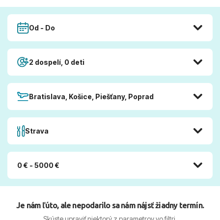
Od - Do
2 dospelí, 0 deti
Bratislava, Košice, Piešťany, Poprad
Strava
0 € - 5000 €
Je nám ľúto, ale nepodarilo sa nám nájsť žiadny termín.
Skúste upraviť niektorý z parametrov vo filtri.