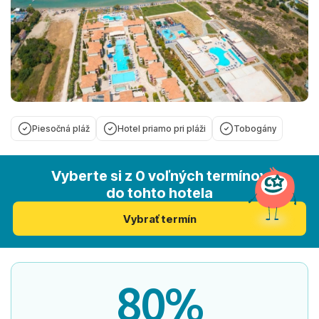
Piesočná pláž
Hotel priamo pri pláži
Tobogány
Vyberte si z 0 voľných termínov
do tohto hotela
Vybrať termín
80%