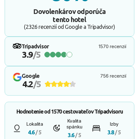
Dovolenkárov odporúča
tento hotel
(2326 recenzií od Google a Tripadvisor)
Tripadvisor
1570 recenzií
3.9
/5
Google
756 recenzií
4.2
/5
Hodnotenie od
1570 cestovateľov
Tripadvisoru
Kvalita
Lokalita
Izby
spánku
4.6
/ 5
3.8
/ 5
3.6
/ 5