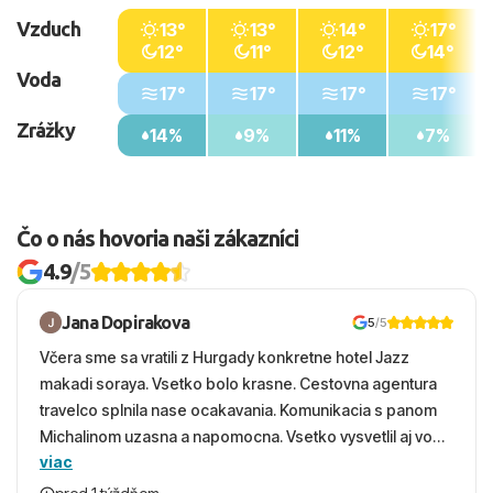
Vzduch
13°
13°
14°
17°
12°
11°
12°
14°
Voda
17°
17°
17°
17°
Zrážky
14%
9%
11%
7%
Čo o nás hovoria naši zákazníci
4.9
/5
Jana Dopirakova
5
/5
Včera sme sa vratili z Hurgady konkretne hotel Jazz
makadi soraya. Vsetko bolo krasne. Cestovna agentura
travelco splnila nase ocakavania. Komunikacia s panom
Michalinom uzasna a napomocna. Vsetko vysvetlil aj vo
viac
vecernych hodinach zaco sa ospravedlnujem. Hotel
krasny, cisty. Sluzby top. Strava, prostredie, more,