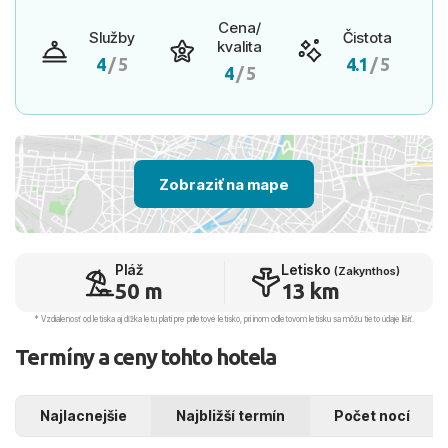
Cena/
Služby
Čistota
kvalita
4
/ 5
4.1
/ 5
4
/ 5
Zobraziť na mape
Pláž
Letisko
(Zakynthos)
50 m
13 km
* Vzdialenosť od letiska aj dľžka letu platí pre príletové letisko, pri inom odletovom letisku sa môžu tieto údaje líšiť.
Termíny a ceny tohto hotela
Najlacnejšie
Najbližší termín
Počet nocí