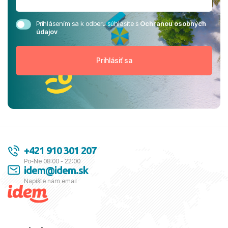
Prihlásením sa k odberu súhlasíte s
Ochranou osobných
údajov
+421 910 301 207
Po-Ne 08:00 - 22:00
idem@idem.sk
Napíšte nám email