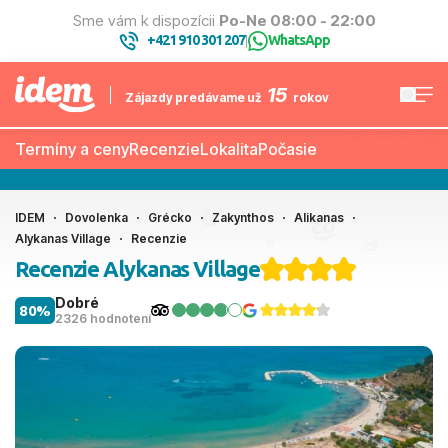
Sme vám k dispozícii
Po-Ne 08:00 - 22:00
+421 910 301 207
WhatsApp
|
15
Zájazdy predávame už
rokov
Termíny a ceny
Recenzie
Lokalita
Počasie
IDEM
Dovolenka
Grécko
Zakynthos
Alikanas
Alykanas Village
Recenzie
Recenzie Alykanas Village
Dobré
80%
2326 hodnotení